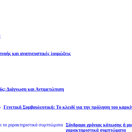
ε
νοής και αναπνευστικές λοιμώξεις
ύς: Διάγνωση και Αντιμετώπιση
Γενετική Συμβουλευτική: Το κλειδί για την πρόληψη του καρκί
Σύνδρομο χρόνιας κόπωσης ή μυα
χαρακτηριστικά συμπτώματα