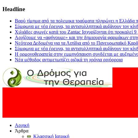
Headline
Βαρύ τίμημα από τα πολεμικα τραύματα πληρώνει η Ελλάδα π
Σύμφωνα με νέα έρευνα, τα αντισυλληπτικά αυξάνουν τον κίν
Χιλιάδες αγωγές κατά του Zantac Ισχυρίζονται ότι προκαλεί 9
Αρχίζουμε να «αφήνουμε» και την δημιουργία φαρμάκων στη
Νεότερα Δεδομένα για τα Λιπίδια από το Πανευρωπαϊκό Καρδ
Σύμφωνα με νέα έρευνα, τα αντισυλληπτικά αυξάνουν τον κίν
Η ορμονοθεραπεία στην εμμηνόπαυση συνδέεται με αυξημένο
Νέα μέθοδος αντιμετωπίζει ριζικά τη χρόνια ρινόρροια
Αρχική
Άρθρα
Κλασσική Ιατρική