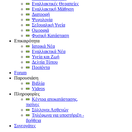
Εναλλακτικές Θεραπείες
Εναλλακτική Μάθηση
Διατροφή
Ψυχολογία
Σεξουαλική Υγεία
Ομορφιά
Φυσική Κατάσταση
Επικαιρότητα
Ιατρικά Νέα
Εναλλακτικά Νέα
Υγεία και Ζωή
Δελτία Τύπου
Προϊόντα
Forum
Παρουσιάση
Βιβλία
Videos
Πληροφορίες
Κέντρα αποκατάστασης,
πισίνες
Σύλλογοι Ασθενών
Τηλέφωνα για υποστήριξη -
βοήθεια
Συνεργάτες