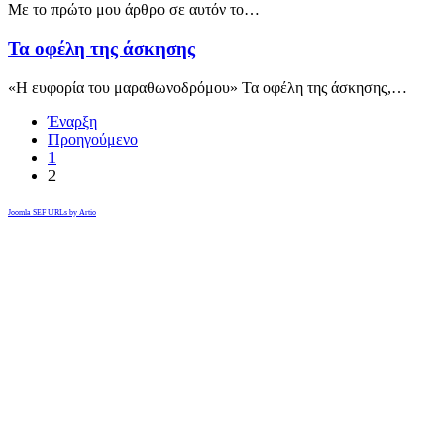
Με το πρώτο μου άρθρο σε αυτόν το…
Τα οφέλη της άσκησης
«Η ευφορία του μαραθωνοδρόμου» Τα οφέλη της άσκησης,…
Έναρξη
Προηγούμενο
1
2
Joomla SEF URLs by Artio