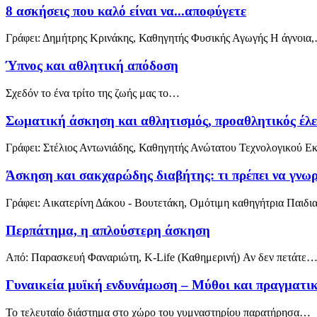
8 ασκήσεις που καλό είναι να...αποφύγετε
Γράφει: Δημήτρης Κρινάκης, Καθηγητής Φυσικής Αγωγής Η άγνοια
Ύπνος και αθλητική απόδοση
Σχεδόν το ένα τρίτο της ζωής μας το…
Σωματική άσκηση και αθλητισμός, προαθλητικός έλεγ
Γράφει: Στέλιος Αντωνιάδης, Καθηγητής Ανώτατου Τεχνολογικού Ε
Άσκηση και σακχαρώδης διαβήτης: τι πρέπει να γνωρ
Γράφει: Αικατερίνη Δάκου - Βουτετάκη, Ομότιμη καθηγήτρια Παιδ
Περπάτημα, η απλούστερη άσκηση
Από: Παρασκευή Φαναριώτη, K-Life (Καθημερινή) Αν δεν πετάτε
Γυναικεία μυϊκή ενδυνάμωση – Μύθοι και πραγματι
Το τελευταίο διάστημα στο χώρο του γυμναστηρίου παρατήρησα…