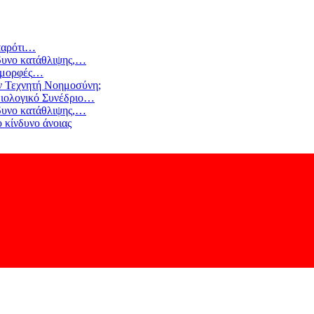
αρότι
…
δυνο κατάθλιψης,
…
 μορφές
…
ν Τεχνητή Νοημοσύνη;
ιολογικό Συνέδριο
…
δυνο κατάθλιψης,
…
 κίνδυνο άνοιας