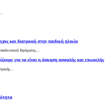
,…
χος και διατροφή στην παιδική ηλικία
κπαιδευτικού Ιδρύματος…
ίζουμε για να είναι η άσκηση ασφαλής και επωφελής
ιατρικής…
…
κότητα