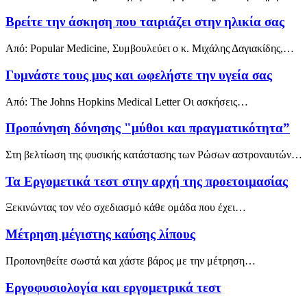
Βρείτε την άσκηση που ταιριάζει στην ηλικία σας
Από: Popular Medicine, Συμβουλεύει ο κ. Μιχάλης Δαγιακίδης,…
Γυμνάστε τους μυς και ωφελήστε την υγεία σας
Από: The Johns Hopkins Medical Letter Οι ασκήσεις…
Προπόνηση δόνησης "μύθοι και πραγματικότητα”
Στη βελτίωση της φυσικής κατάστασης των Ρώσων αστροναυτών…
Τα Εργομετικά τεστ στην αρχή της προετοιμασίας
Ξεκινώντας τον νέο σχεδιασμό κάθε ομάδα που έχει…
Mέτρηση μέγιστης καύσης λίπους
Προπονηθείτε σωστά και χάστε βάρος με την μέτρηση…
Εργοφυσιολογία και εργομετρικά τεστ