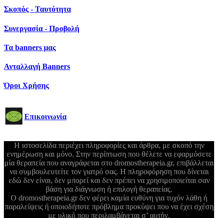
Σκοπός - Ταυτότητα
Συνεργασία - Προβολή
Τα banners μας
Ανταλλαγή Banners
Όροι Χρήσης
Επικοινωνία
Η ιστοσελίδα περιέχει πληροφορίες και άρθρα, με σκοπό την
ενημέρωση και μόνο. Στην περίπτωση που θέλετε να εφαρμόσετε
μία θεραπεία που αναγράφεται στο dromostherapeia.gr, επιβάλλεται
να συμβουλευτείτε τον γιατρό σας. Η πληροφόρηση που δίνεται
εδώ δεν είναι, δεν μπορεί και δεν πρέπει να χρησιμοποιείται σαν
βάση για διάγνωση ή επιλογή θεραπείας.
Ο dromostherapeia.gr δεν φέρει καμία ευθύνη για τυχόν λάθη ή
παραλείψεις ή οποιοδήποτε πρόβλημα προκύψει που να έχει σχέση
με υλικό που περιλαμβάνεται σ’ αυτήν.