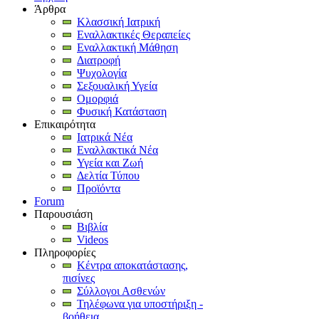
Άρθρα
Κλασσική Ιατρική
Εναλλακτικές Θεραπείες
Εναλλακτική Μάθηση
Διατροφή
Ψυχολογία
Σεξουαλική Υγεία
Ομορφιά
Φυσική Κατάσταση
Επικαιρότητα
Ιατρικά Νέα
Εναλλακτικά Νέα
Υγεία και Ζωή
Δελτία Τύπου
Προϊόντα
Forum
Παρουσιάση
Βιβλία
Videos
Πληροφορίες
Κέντρα αποκατάστασης,
πισίνες
Σύλλογοι Ασθενών
Τηλέφωνα για υποστήριξη -
βοήθεια