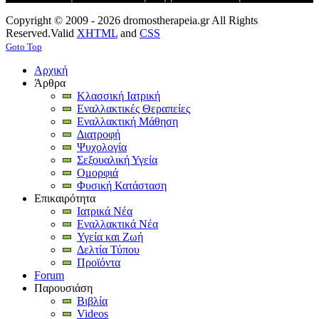
Copyright © 2009 - 2026 dromostherapeia.gr All Rights
Reserved.
Valid
XHTML
and
CSS
Goto Top
Αρχική
Άρθρα
Κλασσική Ιατρική
Εναλλακτικές Θεραπείες
Εναλλακτική Μάθηση
Διατροφή
Ψυχολογία
Σεξουαλική Υγεία
Ομορφιά
Φυσική Κατάσταση
Επικαιρότητα
Ιατρικά Νέα
Εναλλακτικά Νέα
Υγεία και Ζωή
Δελτία Τύπου
Προϊόντα
Forum
Παρουσιάση
Βιβλία
Videos