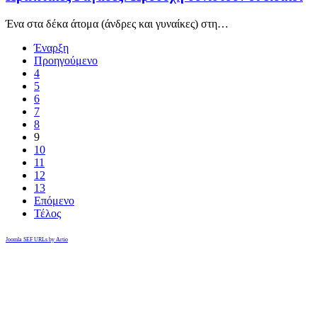
Ένα στα δέκα άτομα (άνδρες και γυναίκες) στη…
Έναρξη
Προηγούμενο
4
5
6
7
8
9
10
11
12
13
Επόμενο
Τέλος
Joomla SEF URLs by Artio