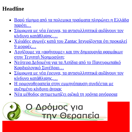
Headline
Βαρύ τίμημα από τα πολεμικα τραύματα πληρώνει η Ελλάδα
παρότι
…
Σύμφωνα με νέα έρευνα, τα αντισυλληπτικά αυξάνουν τον
κίνδυνο κατάθλιψης,
…
Χιλιάδες αγωγές κατά του Zantac Ισχυρίζονται ότι προκαλεί
9 μορφές
…
Αρχίζουμε να «αφήνουμε» και την δημιουργία φαρμάκων
στην Τεχνητή Νοημοσύνη;
Νεότερα Δεδομένα για τα Λιπίδια από το Πανευρωπαϊκό
Καρδιολογικό Συνέδριο
…
Σύμφωνα με νέα έρευνα, τα αντισυλληπτικά αυξάνουν τον
κίνδυνο κατάθλιψης,
…
Η ορμονοθεραπεία στην εμμηνόπαυση συνδέεται με
αυξημένο κίνδυνο άνοιας
Νέα μέθοδος αντιμετωπίζει ριζικά τη χρόνια ρινόρροια