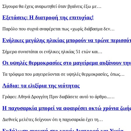
Σίγουρα θα έχεις αναρωτηθεί όταν βγαίνεις έξω με…
Εξετάσεις: Η διατροφή της επιτυχίας!
Παρόλο που συχνά αναφέρεται πως «χωρίς διάβασμα δεν…
Ενήλικες μεγάλης ηλικίας μπορούν να τρώνε περισσό
Σήμερα συνιστάται οι ενήλικες ηλικίας 51 ετών και…
Οι υψηλές θερμοκρασίες στο μαγείρεμα αυξάνουν τη
Τα τρόφιμα που μαγειρεύονται σε υψηλές θερμοκρασίες, όπως…
Λάδια: τα ελιξίρια της νεότητας
Γράφει: Αθηνά Δρογγίτη Πριν διαβάσετε αυτό το άρθρο...…
Η παχυσαρκία μπορεί να αφαιρέσει οκτώ χρόνια ζωή
Διεθνείς μελέτες δείχνουν ότι η παχυσαρκία έχει τη…
Εκδήλωση ανοιχτή στο κοινό: Διατροφή και Υγεία