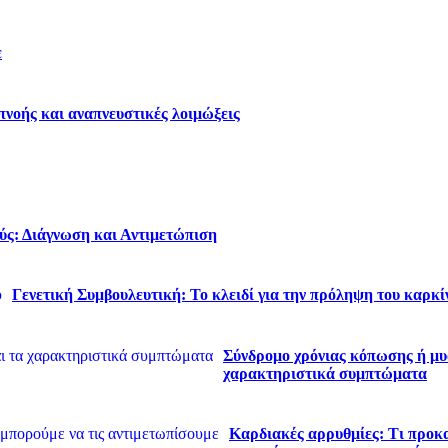
ε
νοής και αναπνευστικές λοιμώξεις
ύς: Διάγνωση και Αντιμετώπιση
Γενετική Συμβουλευτική: Το κλειδί για την πρόληψη του καρκί
Σύνδρομο χρόνιας κόπωσης ή μυα
χαρακτηριστικά συμπτώματα
Καρδιακές αρρυθμίες: Τι προκα