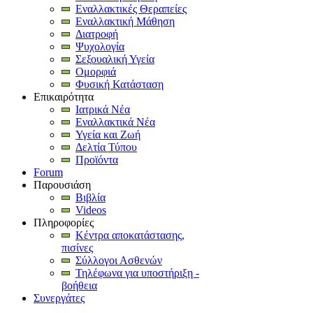
Εναλλακτικές Θεραπείες
Εναλλακτική Μάθηση
Διατροφή
Ψυχολογία
Σεξουαλική Υγεία
Ομορφιά
Φυσική Κατάσταση
Επικαιρότητα
Ιατρικά Νέα
Εναλλακτικά Νέα
Υγεία και Ζωή
Δελτία Τύπου
Προϊόντα
Forum
Παρουσιάση
Βιβλία
Videos
Πληροφορίες
Κέντρα αποκατάστασης,
πισίνες
Σύλλογοι Ασθενών
Τηλέφωνα για υποστήριξη -
βοήθεια
Συνεργάτες