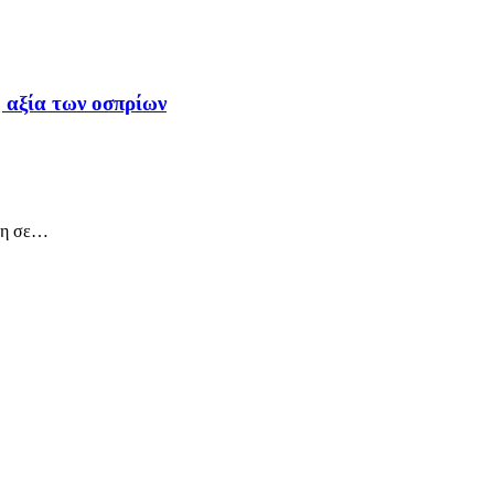
 αξία των οσπρίων
εση σε…