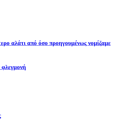
τερο αλάτι από όσο προηγουμένως νομίζαμε
ν φλεγμονή
ς