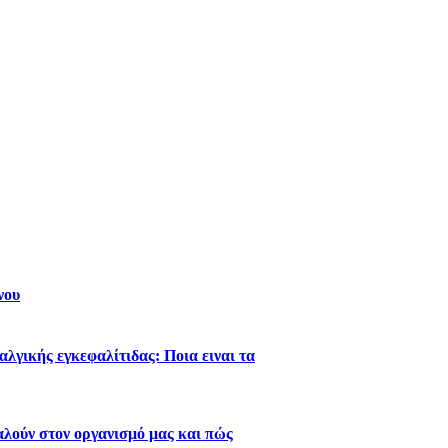
νου
λγικής εγκεφαλίτιδας: Ποια ειναι τα
λούν στον οργανισμό μας και πώς