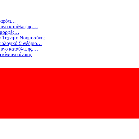
αρότι
…
δυνο κατάθλιψης,
…
 μορφές
…
ν Τεχνητή Νοημοσύνη;
ιολογικό Συνέδριο
…
δυνο κατάθλιψης,
…
 κίνδυνο άνοιας