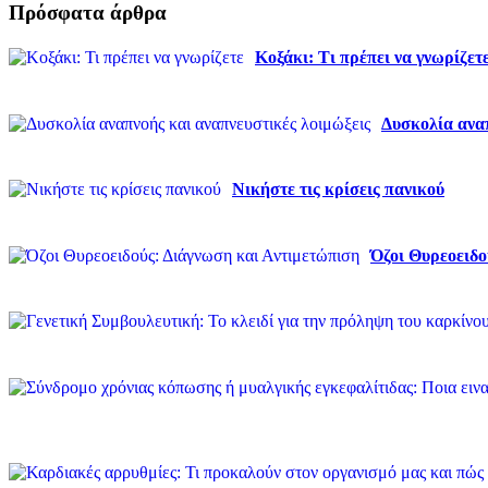
Πρόσφατα άρθρα
Κοξάκι: Τι πρέπει να γνωρίζετ
Δυσκολία αναπ
Νικήστε τις κρίσεις πανικού
Όζοι Θυρεοειδο