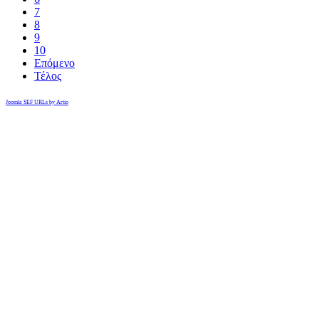
7
8
9
10
Επόμενο
Τέλος
Joomla SEF URLs by Artio