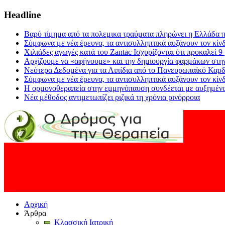
Headline
Βαρύ τίμημα από τα πολεμικα τραύματα πληρώνει η Ελλάδα π
Σύμφωνα με νέα έρευνα, τα αντισυλληπτικά αυξάνουν τον κίν
Χιλιάδες αγωγές κατά του Zantac Ισχυρίζονται ότι προκαλεί 9
Αρχίζουμε να «αφήνουμε» και την δημιουργία φαρμάκων στη
Νεότερα Δεδομένα για τα Λιπίδια από το Πανευρωπαϊκό Καρδ
Σύμφωνα με νέα έρευνα, τα αντισυλληπτικά αυξάνουν τον κίν
Η ορμονοθεραπεία στην εμμηνόπαυση συνδέεται με αυξημένο
Νέα μέθοδος αντιμετωπίζει ριζικά τη χρόνια ρινόρροια
Αρχική
Άρθρα
Κλασσική Ιατρική