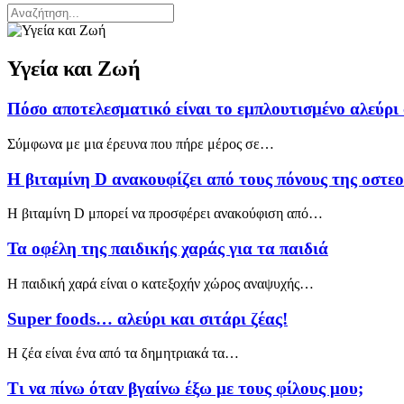
Υγεία και Ζωή
Πόσο αποτελεσματικό είναι το εμπλουτισμένο αλεύρι 
Σύμφωνα με μια έρευνα που πήρε μέρος σε…
Η βιταμίνη D ανακουφίζει από τους πόνους της οστε
Η βιταμίνη D μπορεί να προσφέρει ανακούφιση από…
Τα οφέλη της παιδικής χαράς για τα παιδιά
Η παιδική χαρά είναι ο κατεξοχήν χώρος αναψυχής…
Super foods… αλεύρι και σιτάρι ζέας!
Η ζέα είναι ένα από τα δημητριακά τα…
Τι να πίνω όταν βγαίνω έξω με τους φίλους μου;