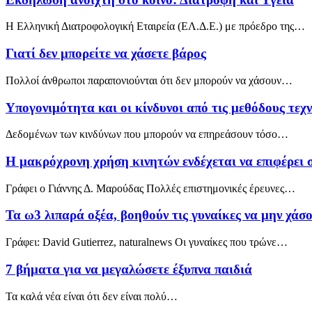
Η Ελληνική Διατροφολογική Εταιρεία (ΕΛ.Δ.Ε.) με πρόεδρο της…
Γιατί δεν μπορείτε να χάσετε βάρος
Πολλοί άνθρωποι παραπονιούνται ότι δεν μπορούν να χάσουν…
Υπογονιμότητα και οι κίνδυνοι από τις μεθόδους τεχ
Δεδομένων των κινδύνων που μπορούν να επηρεάσουν τόσο…
Η μακρόχρονη χρήση κινητών ενδέχεται να επιφέρει
Γράφει ο Γιάννης Δ. Μαρούδας Πολλές επιστημονικές έρευνες…
Τα ω3 λιπαρά οξέα, βοηθούν τις γυναίκες να μην χάσ
Γράφει: David Gutierrez, naturalnews Οι γυναίκες που τρώνε…
7 βήματα για να μεγαλώσετε έξυπνα παιδιά
Τα καλά νέα είναι ότι δεν είναι πολύ…