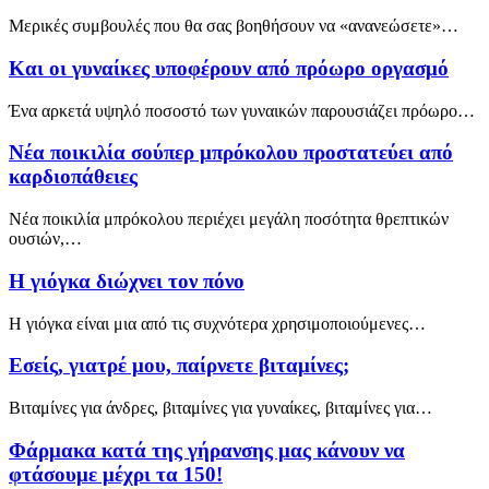
Μερικές συμβουλές που θα σας βοηθήσουν να «ανανεώσετε»…
Και οι γυναίκες υποφέρουν από πρόωρο οργασμό
Ένα αρκετά υψηλό ποσοστό των γυναικών παρουσιάζει πρόωρο…
Νέα ποικιλία σούπερ μπρόκολου προστατεύει από
καρδιοπάθειες
Νέα ποικιλία μπρόκολου περιέχει μεγάλη ποσότητα θρεπτικών
ουσιών,…
Η γιόγκα διώχνει τον πόνο
Η γιόγκα είναι μια από τις συχνότερα χρησιμοποιούμενες…
Εσείς, γιατρέ μου, παίρνετε βιταμίνες;
Βιταμίνες για άνδρες, βιταμίνες για γυναίκες, βιταμίνες για…
Φάρμακα κατά της γήρανσης μας κάνουν να
φτάσουμε μέχρι τα 150!