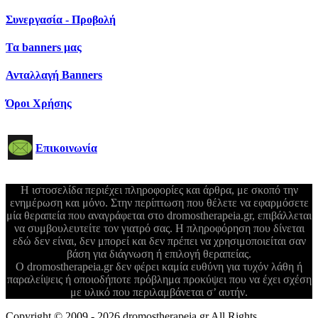
Συνεργασία - Προβολή
Τα banners μας
Ανταλλαγή Banners
Όροι Χρήσης
Επικοινωνία
Η ιστοσελίδα περιέχει πληροφορίες και άρθρα, με σκοπό την
ενημέρωση και μόνο. Στην περίπτωση που θέλετε να εφαρμόσετε
μία θεραπεία που αναγράφεται στο dromostherapeia.gr, επιβάλλεται
να συμβουλευτείτε τον γιατρό σας. Η πληροφόρηση που δίνεται
εδώ δεν είναι, δεν μπορεί και δεν πρέπει να χρησιμοποιείται σαν
βάση για διάγνωση ή επιλογή θεραπείας.
Ο dromostherapeia.gr δεν φέρει καμία ευθύνη για τυχόν λάθη ή
παραλείψεις ή οποιοδήποτε πρόβλημα προκύψει που να έχει σχέση
με υλικό που περιλαμβάνεται σ’ αυτήν.
Copyright © 2009 - 2026 dromostherapeia.gr All Rights