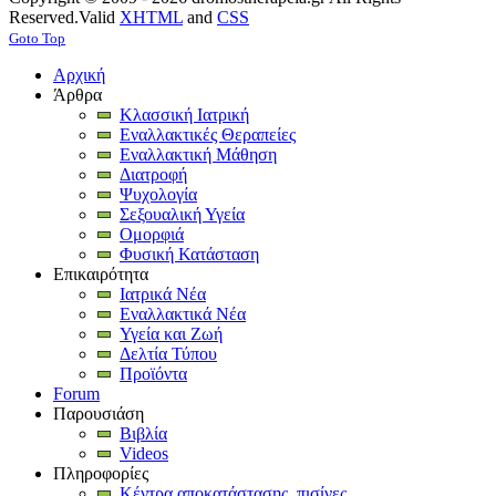
Reserved.
Valid
XHTML
and
CSS
Goto Top
Αρχική
Άρθρα
Κλασσική Ιατρική
Εναλλακτικές Θεραπείες
Εναλλακτική Μάθηση
Διατροφή
Ψυχολογία
Σεξουαλική Υγεία
Ομορφιά
Φυσική Κατάσταση
Επικαιρότητα
Ιατρικά Νέα
Εναλλακτικά Νέα
Υγεία και Ζωή
Δελτία Τύπου
Προϊόντα
Forum
Παρουσιάση
Βιβλία
Videos
Πληροφορίες
Κέντρα αποκατάστασης, πισίνες