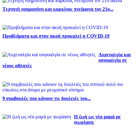
Tεχνητή νοημοσύνη και καρκίνος πνεύμονα τον 21ο...
Προβλήματα και στην ακοή προκαλεί η COVID-19
Αυχεναλγία και
οσφυαλγία σε
νέους αθλητές
9 συμβουλές που κάνουν τις δουλειές του...
Η ζωή ως νέα μαμά με
ψωρίαση