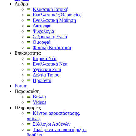
Άρθρα
Κλασσική Ιατρική
Εναλλακτικές Θεραπείες
Εναλλακτική Μάθηση
Διατροφή
Ψυχολογία
Σεξουαλική Υγεία
Ομορφιά
Φυσική Κατάσταση
Επικαιρότητα
Ιατρικά Νέα
Εναλλακτικά Νέα
Υγεία και Ζωή
Δελτία Τύπου
Προϊόντα
Forum
Παρουσιάση
Βιβλία
Videos
Πληροφορίες
Κέντρα αποκατάστασης,
πισίνες
Σύλλογοι Ασθενών
Τηλέφωνα για υποστήριξη -
βοήθεια