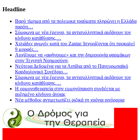
Headline
Βαρύ τίμημα από τα πολεμικα τραύματα πληρώνει η Ελλάδα
παρότι
…
Σύμφωνα με νέα έρευνα, τα αντισυλληπτικά αυξάνουν τον
κίνδυνο κατάθλιψης,
…
Χιλιάδες αγωγές κατά του Zantac Ισχυρίζονται ότι προκαλεί
9 μορφές
…
Αρχίζουμε να «αφήνουμε» και την δημιουργία φαρμάκων
στην Τεχνητή Νοημοσύνη;
Νεότερα Δεδομένα για τα Λιπίδια από το Πανευρωπαϊκό
Καρδιολογικό Συνέδριο
…
Σύμφωνα με νέα έρευνα, τα αντισυλληπτικά αυξάνουν τον
κίνδυνο κατάθλιψης,
…
Η ορμονοθεραπεία στην εμμηνόπαυση συνδέεται με
αυξημένο κίνδυνο άνοιας
Νέα μέθοδος αντιμετωπίζει ριζικά τη χρόνια ρινόρροια