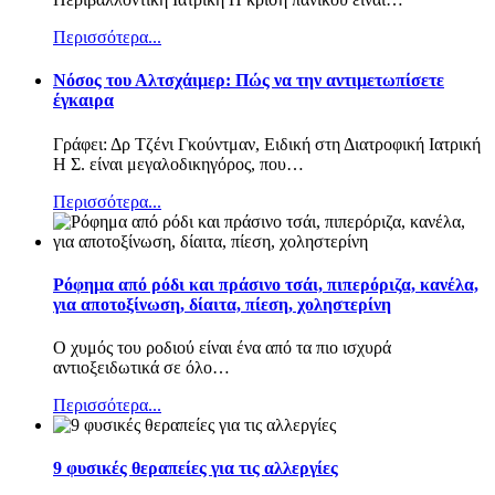
Περισσότερα...
Nόσος του Αλτσχάιμερ: Πώς να την αντιμετωπίσετε
έγκαιρα
Γράφει: Δρ Τζένι Γκούντμαν, Ειδική στη Διατροφική Ιατρική
Η Σ. είναι μεγαλοδικηγόρος, που
…
Περισσότερα...
Ρόφημα από ρόδι και πράσινο τσάι, πιπερόριζα, κανέλα,
για αποτοξίνωση, δίαιτα, πίεση, χοληστερίνη
Ο χυμός του ροδιού είναι ένα από τα πιο ισχυρά
αντιοξειδωτικά σε όλο
…
Περισσότερα...
9 φυσικές θεραπείες για τις αλλεργίες