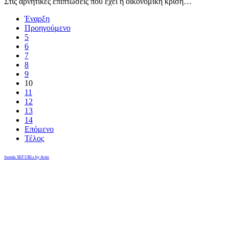
Στις αρνητικές επιπτώσεις που έχει η οικονομική κρίση…
Έναρξη
Προηγούμενο
5
6
7
8
9
10
11
12
13
14
Επόμενο
Τέλος
Joomla SEF URLs by Artio