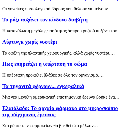
Οι γυναίκες φυσιολογικού βάρους που θέλουν να μείνουν…
Το ρύζι αυξάνει τον κίνδυνο διαβήτη
Η κατανάλωση μεγάλης ποσότητας άσπρου ρυζιού αυξάνει τον…
Λίφτινγκ χωρίς νυστέρι
Τα οφέλη της πλαστικής χειρουργικής, αλλά χωρίς νυστέρι,…
Πως επηρεάζει η υπέρταση το σώμα
Η υπέρταση προκαλεί βλάβες σε όλο τον οργανισμό,…
Τα τηγανιτά φέρνουν... εγκεφαλικά
Μια νέα μεγάλη αμερικανική επιστημονική έρευνα βρήκε ένα…
Ελαιόλαδο: Το αρχαίο φάρμακο στο μικροσκόπιο
της σύγχρονης έρευνας
Στα ράφια των φαρμακείων θα βρεθεί στο μέλλον…