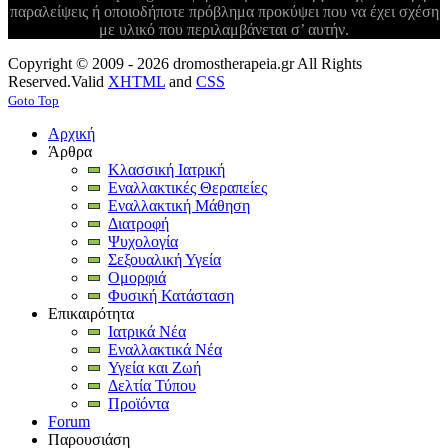
παραλείψεις ή οποιοδήποτε πρόβλημα προκύψει που να έχει σχέση
με υλικό που περιλαμβάνεται σ’ αυτήν.
Copyright © 2009 - 2026 dromostherapeia.gr All Rights
Reserved.
Valid
XHTML
and
CSS
Goto Top
Αρχική
Άρθρα
Κλασσική Ιατρική
Εναλλακτικές Θεραπείες
Εναλλακτική Μάθηση
Διατροφή
Ψυχολογία
Σεξουαλική Υγεία
Ομορφιά
Φυσική Κατάσταση
Επικαιρότητα
Ιατρικά Νέα
Εναλλακτικά Νέα
Υγεία και Ζωή
Δελτία Τύπου
Προϊόντα
Forum
Παρουσιάση