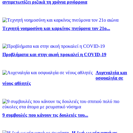
αντιμετωπίζει ριζικά τη χρόνια ρινόρροια
Tεχνητή νοημοσύνη και καρκίνος πνεύμονα τον 21ο...
Προβλήματα και στην ακοή προκαλεί η COVID-19
Αυχεναλγία και
οσφυαλγία σε
νέους αθλητές
9 συμβουλές που κάνουν τις δουλειές του...
Η ζωή ως νέα μαμά με