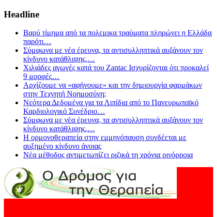
Headline
Βαρύ τίμημα από τα πολεμικα τραύματα πληρώνει η Ελλάδα
παρότι
…
Σύμφωνα με νέα έρευνα, τα αντισυλληπτικά αυξάνουν τον
κίνδυνο κατάθλιψης,
…
Χιλιάδες αγωγές κατά του Zantac Ισχυρίζονται ότι προκαλεί
9 μορφές
…
Αρχίζουμε να «αφήνουμε» και την δημιουργία φαρμάκων
στην Τεχνητή Νοημοσύνη;
Νεότερα Δεδομένα για τα Λιπίδια από το Πανευρωπαϊκό
Καρδιολογικό Συνέδριο
…
Σύμφωνα με νέα έρευνα, τα αντισυλληπτικά αυξάνουν τον
κίνδυνο κατάθλιψης,
…
Η ορμονοθεραπεία στην εμμηνόπαυση συνδέεται με
αυξημένο κίνδυνο άνοιας
Νέα μέθοδος αντιμετωπίζει ριζικά τη χρόνια ρινόρροια