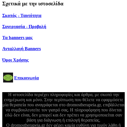
Σχετικά με την ιστοσελίδα
Σκοπός - Ταυτότητα
Συνεργασία - Προβολή
Τα banners μας
Ανταλλαγή Banners
Όροι Χρήσης
Επικοινωνία
Η ιστοσελίδα περιέχει πληροφορίες και άρθρα, με σκοπό την
ενημέρωση και μόνο. Στην περίπτωση που θέλετε να εφαρμόσετε
μία θεραπεία που αναγράφεται στο dromostherapeia.gr, επιβάλλεται
να συμβουλευτείτε τον γιατρό σας. Η πληροφόρηση που δίνεται
εδώ δεν είναι, δεν μπορεί και δεν πρέπει να χρησιμοποιείται σαν
βάση για διάγνωση ή επιλογή θεραπείας.
Ο dromostherapeia.gr δεν φέρει καμία ευθύνη για τυχόν λάθη ή