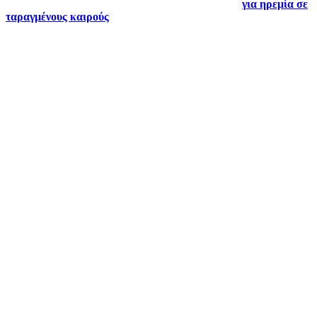
για ηρεμία σε
ταραγμένους καιρούς