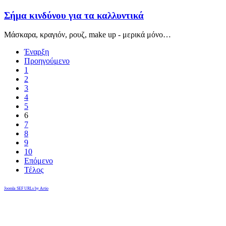
Σήμα κινδύνου για τα καλλυντικά
Μάσκαρα, κραγιόν, ρουζ, make up - μερικά μόνο…
Έναρξη
Προηγούμενο
1
2
3
4
5
6
7
8
9
10
Επόμενο
Τέλος
Joomla SEF URLs by Artio