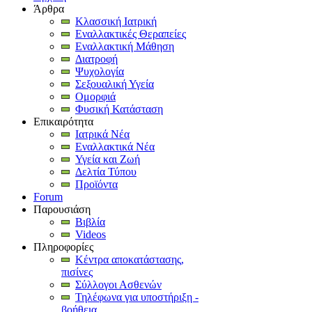
Άρθρα
Κλασσική Ιατρική
Εναλλακτικές Θεραπείες
Εναλλακτική Μάθηση
Διατροφή
Ψυχολογία
Σεξουαλική Υγεία
Ομορφιά
Φυσική Κατάσταση
Επικαιρότητα
Ιατρικά Νέα
Εναλλακτικά Νέα
Υγεία και Ζωή
Δελτία Τύπου
Προϊόντα
Forum
Παρουσιάση
Βιβλία
Videos
Πληροφορίες
Κέντρα αποκατάστασης,
πισίνες
Σύλλογοι Ασθενών
Τηλέφωνα για υποστήριξη -
βοήθεια