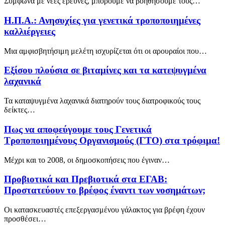
Σύμφωνα με νέες έρευνες, μπορούμε να βοηθήσουμε τους…
Η.Π.Α.: Ανησυχίες για γενετικά τροποποιημένες
καλλιέργειες
Μια αμφισβητήσιμη μελέτη ισχυρίζεται ότι οι αρουραίοι που…
Εξίσου πλούσια σε βιταμίνες και τα κατεψυγμένα
λαχανικά
Τα καταψυγμένα λαχανικά διατηρούν τους διατροφικούς τους
δείκτες…
Πως να αποφεύγουμε τους Γενετικά
Τροποποιημένους Οργανισμούς (ΓΤΟ) στα τρόφιμα!
Μέχρι και το 2008, οι δημοσκοπήσεις που έγιναν…
Προβιοτικά και Πρεβιοτικά στα ΕΓΑΒ:
Προστατεύουν το βρέφος έναντι των νοσημάτων;
Οι κατασκευαστές επεξεργασμένου γάλακτος για βρέφη έχουν
προσθέσει…