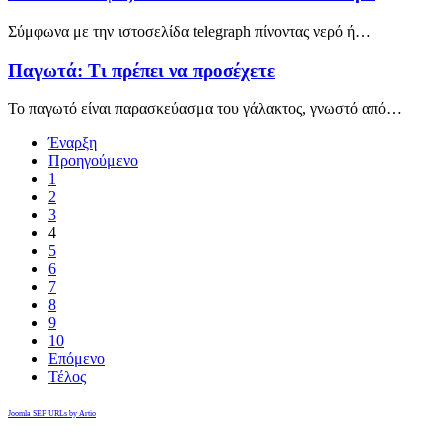
Σύμφωνα με την ιστοσελίδα telegraph πίνοντας νερό ή…
Παγωτά: Τι πρέπει να προσέχετε
Το παγωτό είναι παρασκεύασμα του γάλακτος, γνωστό από…
Έναρξη
Προηγούμενο
1
2
3
4
5
6
7
8
9
10
Επόμενο
Τέλος
Joomla SEF URLs by Artio