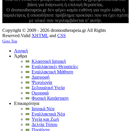
βάση για διάγνωση ή επιλογή θεραπείας.
Ο dromostherapeia.gr δεν φέρει καμία ευθύνη για τυχόν λάθη ή
παραλείψεις ή οποιοδήποτε πρόβλημα προκύψει που να έχει σχέση
με υλικό που περιλαμβάνεται σ’ αυτήν.
Copyright © 2009 - 2026 dromostherapeia.gr All Rights
Reserved.
Valid
XHTML
and
CSS
Goto Top
Αρχική
Άρθρα
Κλασσική Ιατρική
Εναλλακτικές Θεραπείες
Εναλλακτική Μάθηση
Διατροφή
Ψυχολογία
Σεξουαλική Υγεία
Ομορφιά
Φυσική Κατάσταση
Επικαιρότητα
Ιατρικά Νέα
Εναλλακτικά Νέα
Υγεία και Ζωή
Δελτία Τύπου
Προϊόντα