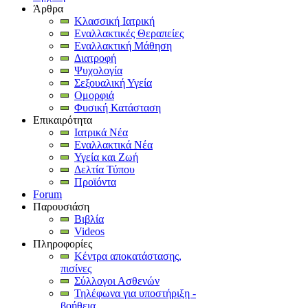
Άρθρα
Κλασσική Ιατρική
Εναλλακτικές Θεραπείες
Εναλλακτική Μάθηση
Διατροφή
Ψυχολογία
Σεξουαλική Υγεία
Ομορφιά
Φυσική Κατάσταση
Επικαιρότητα
Ιατρικά Νέα
Εναλλακτικά Νέα
Υγεία και Ζωή
Δελτία Τύπου
Προϊόντα
Forum
Παρουσιάση
Βιβλία
Videos
Πληροφορίες
Κέντρα αποκατάστασης,
πισίνες
Σύλλογοι Ασθενών
Τηλέφωνα για υποστήριξη -
βοήθεια