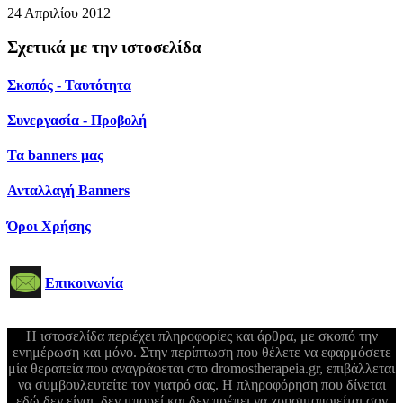
24 Απριλίου 2012
Σχετικά με την ιστοσελίδα
Σκοπός - Ταυτότητα
Συνεργασία - Προβολή
Τα banners μας
Ανταλλαγή Banners
Όροι Χρήσης
Επικοινωνία
Η ιστοσελίδα περιέχει πληροφορίες και άρθρα, με σκοπό την
ενημέρωση και μόνο. Στην περίπτωση που θέλετε να εφαρμόσετε
μία θεραπεία που αναγράφεται στο dromostherapeia.gr, επιβάλλεται
να συμβουλευτείτε τον γιατρό σας. Η πληροφόρηση που δίνεται
εδώ δεν είναι, δεν μπορεί και δεν πρέπει να χρησιμοποιείται σαν