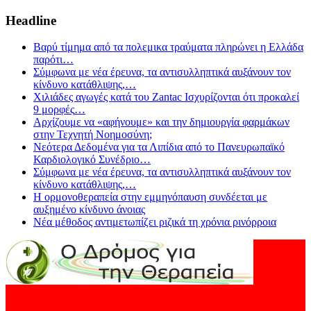
Headline
Βαρύ τίμημα από τα πολεμικα τραύματα πληρώνει η Ελλάδα
παρότι
…
Σύμφωνα με νέα έρευνα, τα αντισυλληπτικά αυξάνουν τον
κίνδυνο κατάθλιψης,
…
Χιλιάδες αγωγές κατά του Zantac Ισχυρίζονται ότι προκαλεί
9 μορφές
…
Αρχίζουμε να «αφήνουμε» και την δημιουργία φαρμάκων
στην Τεχνητή Νοημοσύνη;
Νεότερα Δεδομένα για τα Λιπίδια από το Πανευρωπαϊκό
Καρδιολογικό Συνέδριο
…
Σύμφωνα με νέα έρευνα, τα αντισυλληπτικά αυξάνουν τον
κίνδυνο κατάθλιψης,
…
Η ορμονοθεραπεία στην εμμηνόπαυση συνδέεται με
αυξημένο κίνδυνο άνοιας
Νέα μέθοδος αντιμετωπίζει ριζικά τη χρόνια ρινόρροια