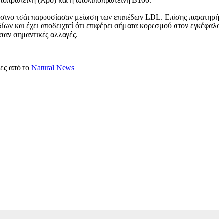
λιποπρωτεΐνη (Apo) και η απολιποπρωτεΐνη Β100.
πράσινο τσάι παρουσίασαν μείωση των επιπέδων LDL. Επίσης παρατηρή
ίων και έχει αποδειχτεί ότι επιφέρει σήματα κορεσμού στον εγκέφαλο
σαν σημαντικές αλλαγές.
ες από το
Natural News