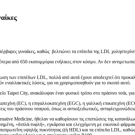
ναίκες
έρβαρες γυναίκες, καθώς βελτιώνει τα επίπεδα της LDL χοληστερίνη
ότερα από 650 εκατομμύρια ενήλικες στον κόσμο. Αν δεν αντιμετωπι
ση των επιπέδων LDL, πολλά από αυτά έχουν αποδειχτεί ότι προκαλ
ούν εναλλακτικές λύσεις, για να χρησιμοποιηθούν για το σκοπό αυτό.
ο Taipei City, ανακάλυψαν έναν φυσικό τρόπο στο πράσινο τσάι, γι
κατεχίνη (EC), η επιγαλλοκατεχίνη (EGC), η γαλλική επικατεχίνη (EC
ις του πράσινου τσαγιού, όπως οι αντιοξειδωτικές, αντιφλεγμονώδεις 
rnative Medicine, ήθελαν να καθορίσουν τις επιπτώσεις της κατανάλω
οιημένη, «διπλά-τυφλή», εγκάρσια και ελεγχόμενη με εικονικό φάρμακ
ιποπρωτεΐνη υψηλής πυκνότητας ((ή HDL) και τα επίπεδα LDL, καθώς 