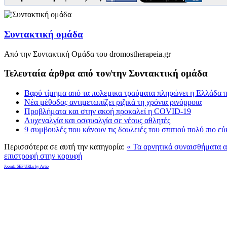
Συντακτική ομάδα
Από την Συντακτική Ομάδα του dromostherapeia.gr
Τελευταία άρθρα από τον/την Συντακτική ομάδα
Βαρύ τίμημα από τα πολεμικα τραύματα πληρώνει η Ελλάδα π
Νέα μέθοδος αντιμετωπίζει ριζικά τη χρόνια ρινόρροια
Προβλήματα και στην ακοή προκαλεί η COVID-19
Αυχεναλγία και οσφυαλγία σε νέους αθλητές
9 συμβουλές που κάνουν τις δουλειές του σπιτιού πολύ πιο ε
Περισσότερα σε αυτή την κατηγορία:
« Τα αρνητικά συναισθήματα 
επιστροφή στην κορυφή
Joomla SEF URLs by Artio