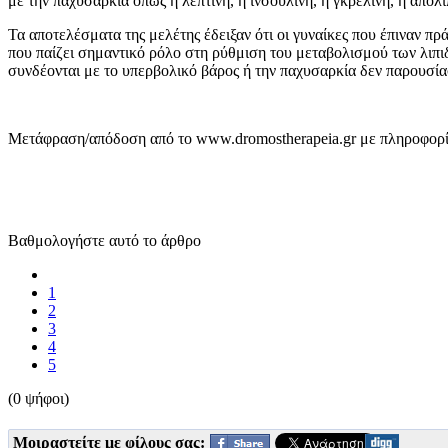
με την παχυσαρκία όπως η λεπτίνη, η ινσουλίνη, η γκρελίνη, η απο
Τα αποτελέσματα της μελέτης έδειξαν ότι οι γυναίκες που έπιναν 
που παίζει σημαντικό ρόλο στη ρύθμιση του μεταβολισμού των λιπιδ
συνδέονται με το υπερβολικό βάρος ή την παχυσαρκία δεν παρουσία
Μετάφραση/απόδοση από το www.dromostherapeia.gr με πληροφορί
Βαθμολογήστε αυτό το άρθρο
1
2
3
4
5
(0 ψήφοι)
Μοιραστείτε με φίλους σας: