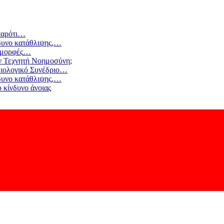
αρότι
…
δυνο κατάθλιψης,
…
 μορφές
…
ν Τεχνητή Νοημοσύνη;
ιολογικό Συνέδριο
…
δυνο κατάθλιψης,
…
 κίνδυνο άνοιας