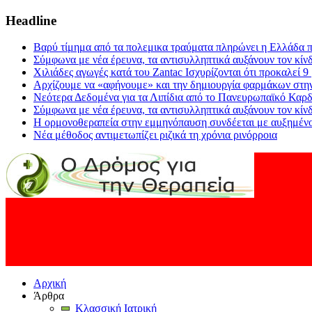
Headline
Βαρύ τίμημα από τα πολεμικα τραύματα πληρώνει η Ελλάδα π
Σύμφωνα με νέα έρευνα, τα αντισυλληπτικά αυξάνουν τον κίν
Χιλιάδες αγωγές κατά του Zantac Ισχυρίζονται ότι προκαλεί 9
Αρχίζουμε να «αφήνουμε» και την δημιουργία φαρμάκων στη
Νεότερα Δεδομένα για τα Λιπίδια από το Πανευρωπαϊκό Καρδ
Σύμφωνα με νέα έρευνα, τα αντισυλληπτικά αυξάνουν τον κίν
Η ορμονοθεραπεία στην εμμηνόπαυση συνδέεται με αυξημένο
Νέα μέθοδος αντιμετωπίζει ριζικά τη χρόνια ρινόρροια
Αρχική
Άρθρα
Κλασσική Ιατρική