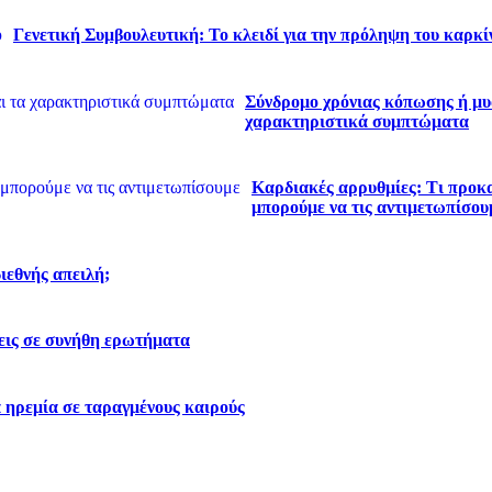
Γενετική Συμβουλευτική: Το κλειδί για την πρόληψη του καρκί
Σύνδρομο χρόνιας κόπωσης ή μυα
χαρακτηριστικά συμπτώματα
Καρδιακές αρρυθμίες: Τι προκα
μπορούμε να τις αντιμετωπίσου
διεθνής απειλή;
εις σε συνήθη ερωτήματα
 ηρεμία σε ταραγμένους καιρούς