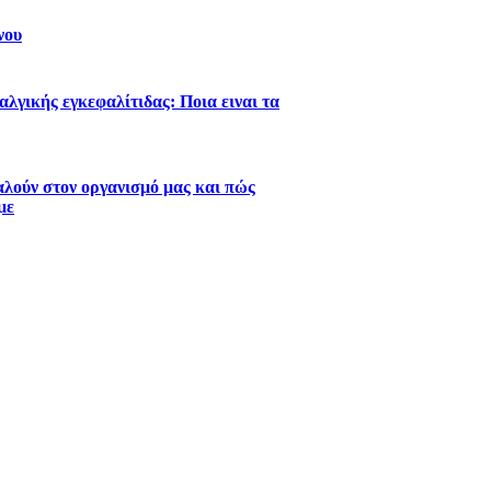
νου
λγικής εγκεφαλίτιδας: Ποια ειναι τα
λούν στον οργανισμό μας και πώς
με