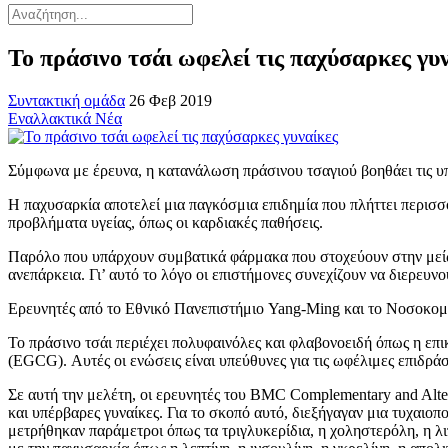
Το πράσινο τσάι ωφελεί τις παχύσαρκες γυ
Συντακτική ομάδα
26 Φεβ 2019
Εναλλακτικά Νέα
Σύμφωνα με έρευνα, η κατανάλωση πράσινου τσαγιού βοηθάει τις υπ
Η παχυσαρκία αποτελεί μια παγκόσμια επιδημία που πλήττει περισσ
προβλήματα υγείας, όπως οι καρδιακές παθήσεις.
Παρόλο που υπάρχουν συμβατικά φάρμακα που στοχεύουν στην μείω
ανεπάρκεια. Γι’ αυτό το λόγο οι επιστήμονες συνεχίζουν να διερευν
Ερευνητές από το Εθνικό Πανεπιστήμιο Yang-Ming και το Νοσοκομεί
Το πράσινο τσάι περιέχει πολυφαινόλες και φλαβονοειδή όπως η επι
(EGCG). Αυτές οι ενώσεις είναι υπεύθυνες για τις ωφέλιμες επιδράσε
Σε αυτή την μελέτη, οι ερευνητές του BMC Complementary and Alte
και υπέρβαρες γυναίκες. Για το σκοπό αυτό, διεξήγαγαν μια τυχαιοπ
μετρήθηκαν παράμετροι όπως τα τριγλυκερίδια, η χοληστερόλη, η λ