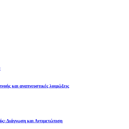
ε
νοής και αναπνευστικές λοιμώξεις
ύς: Διάγνωση και Αντιμετώπιση