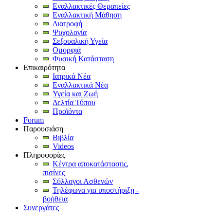
Εναλλακτικές Θεραπείες
Εναλλακτική Μάθηση
Διατροφή
Ψυχολογία
Σεξουαλική Υγεία
Ομορφιά
Φυσική Κατάσταση
Επικαιρότητα
Ιατρικά Νέα
Εναλλακτικά Νέα
Υγεία και Ζωή
Δελτία Τύπου
Προϊόντα
Forum
Παρουσιάση
Βιβλία
Videos
Πληροφορίες
Κέντρα αποκατάστασης,
πισίνες
Σύλλογοι Ασθενών
Τηλέφωνα για υποστήριξη -
βοήθεια
Συνεργάτες