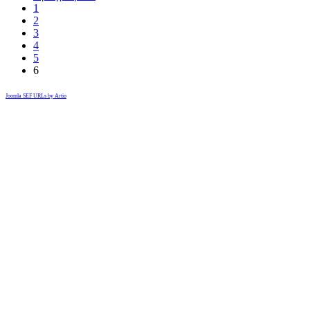
1
2
3
4
5
6
Joomla SEF URLs by Artio