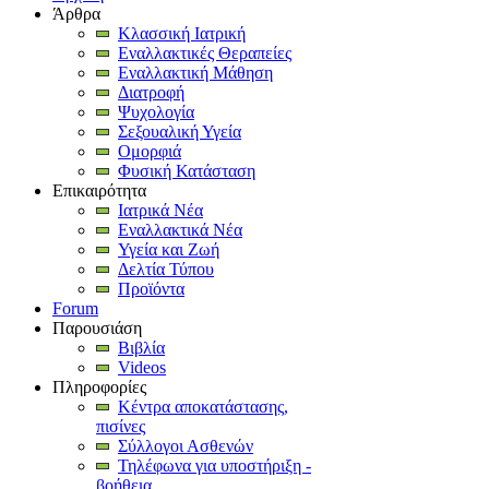
Άρθρα
Κλασσική Ιατρική
Εναλλακτικές Θεραπείες
Εναλλακτική Μάθηση
Διατροφή
Ψυχολογία
Σεξουαλική Υγεία
Ομορφιά
Φυσική Κατάσταση
Επικαιρότητα
Ιατρικά Νέα
Εναλλακτικά Νέα
Υγεία και Ζωή
Δελτία Τύπου
Προϊόντα
Forum
Παρουσιάση
Βιβλία
Videos
Πληροφορίες
Κέντρα αποκατάστασης,
πισίνες
Σύλλογοι Ασθενών
Τηλέφωνα για υποστήριξη -
βοήθεια