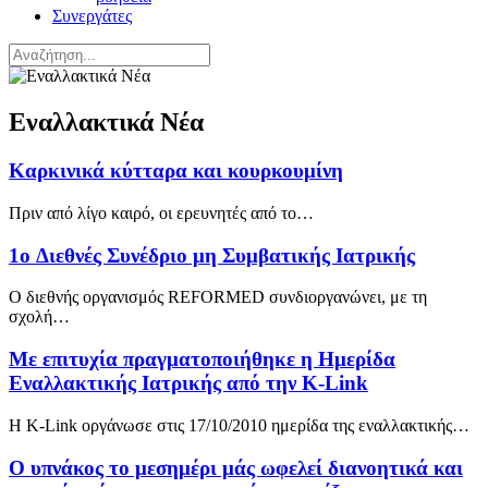
Συνεργάτες
Εναλλακτικά Νέα
Καρκινικά κύτταρα και κουρκουμίνη
Πριν από λίγο καιρό, οι ερευνητές από το…
1o Διεθνές Συνέδριο μη Συμβατικής Ιατρικής
Ο διεθνής οργανισμός REFORMED συνδιοργανώνει, με τη
σχολή…
Με επιτυχία πραγματοποιήθηκε η Ημερίδα
Εναλλακτικής Ιατρικής από την K-Link
Η K-Link οργάνωσε στις 17/10/2010 ημερίδα της εναλλακτικής…
Ο υπνάκος το μεσημέρι μάς ωφελεί διανοητικά και