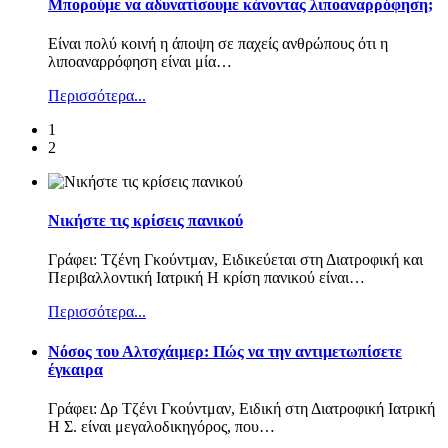
Μπορούμε να αδυνατίσουμε κάνοντας λιποαναρρόφηση;
Είναι πολύ κοινή η άποψη σε παχείς ανθρώπους ότι η
λιποαναρρόφηση είναι μία
…
Περισσότερα...
1
2
Νικήστε τις κρίσεις πανικού
Γράφει: Τζένη Γκούντμαν, Ειδικεύεται στη Διατροφική και
Περιβαλλοντική Ιατρική Η κρίση πανικού είναι
…
Περισσότερα...
Nόσος του Αλτσχάιμερ: Πώς να την αντιμετωπίσετε
έγκαιρα
Γράφει: Δρ Τζένι Γκούντμαν, Ειδική στη Διατροφική Ιατρική
Η Σ. είναι μεγαλοδικηγόρος, που
…