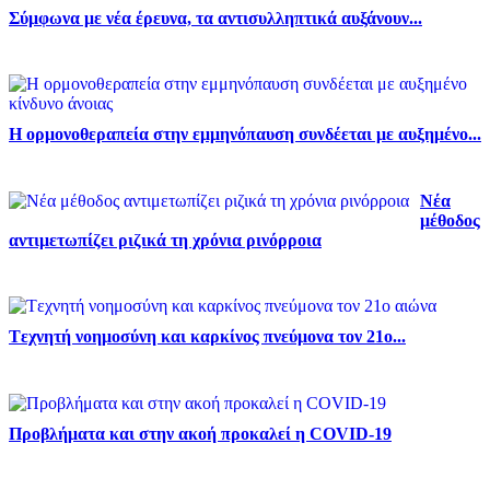
Σύμφωνα με νέα έρευνα, τα αντισυλληπτικά αυξάνουν...
Η ορμονοθεραπεία στην εμμηνόπαυση συνδέεται με αυξημένο...
Νέα
μέθοδος
αντιμετωπίζει ριζικά τη χρόνια ρινόρροια
Tεχνητή νοημοσύνη και καρκίνος πνεύμονα τον 21ο...
Προβλήματα και στην ακοή προκαλεί η COVID-19