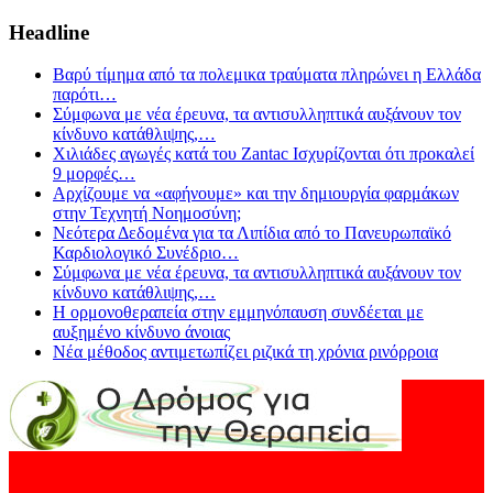
Headline
Βαρύ τίμημα από τα πολεμικα τραύματα πληρώνει η Ελλάδα
παρότι
…
Σύμφωνα με νέα έρευνα, τα αντισυλληπτικά αυξάνουν τον
κίνδυνο κατάθλιψης,
…
Χιλιάδες αγωγές κατά του Zantac Ισχυρίζονται ότι προκαλεί
9 μορφές
…
Αρχίζουμε να «αφήνουμε» και την δημιουργία φαρμάκων
στην Τεχνητή Νοημοσύνη;
Νεότερα Δεδομένα για τα Λιπίδια από το Πανευρωπαϊκό
Καρδιολογικό Συνέδριο
…
Σύμφωνα με νέα έρευνα, τα αντισυλληπτικά αυξάνουν τον
κίνδυνο κατάθλιψης,
…
Η ορμονοθεραπεία στην εμμηνόπαυση συνδέεται με
αυξημένο κίνδυνο άνοιας
Νέα μέθοδος αντιμετωπίζει ριζικά τη χρόνια ρινόρροια