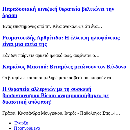
Παραδοσιακή κινεζική θεραπεία βελτιώνει την
όραση
Ένας επιστήμονας από την Κίνα ανακάλυψε ότι ένα…
Ρευματοειδής Αρθρίτιδα: Η έλλειψη ηλιοφάνειας
είναι μια αιτία της
Εάν δεν παίρνετε αρκετό ηλιακό φως, αυξάνεται ο…
Καρκίνος Μαστού: Βιταμίνες μειώνουν τον Κίνδυνο
Οι βιταμίνες και τα συμπληρώματα ασβεστίου μπορούν να…
Η θεραπεία αλλεργιών με τη συσκευή
βιοσυντονισμού Bicom «νομιμοποιήθηκε» με
δικαστική απόφαση!
Γράφει: Κασσάνδρα Μουγιάκου, Ιατρός - Παθολόγος Στις 14…
Έναρξη
Προηγούμενο