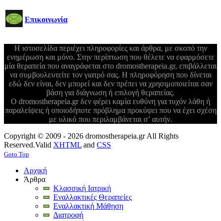
Επικοινωνία
Η ιστοσελίδα περιέχει πληροφορίες και άρθρα, με σκοπό την
ενημέρωση και μόνο. Στην περίπτωση που θέλετε να εφαρμόσετε
μία θεραπεία που αναγράφεται στο dromostherapeia.gr, επιβάλλεται
να συμβουλευτείτε τον γιατρό σας. Η πληροφόρηση που δίνεται
εδώ δεν είναι, δεν μπορεί και δεν πρέπει να χρησιμοποιείται σαν
βάση για διάγνωση ή επιλογή θεραπείας.
Ο dromostherapeia.gr δεν φέρει καμία ευθύνη για τυχόν λάθη ή
παραλείψεις ή οποιοδήποτε πρόβλημα προκύψει που να έχει σχέση
με υλικό που περιλαμβάνεται σ’ αυτήν.
Copyright © 2009 - 2026 dromostherapeia.gr All Rights
Reserved.
Valid
XHTML
and
CSS
Goto Top
Αρχική
Άρθρα
Κλασσική Ιατρική
Εναλλακτικές Θεραπείες
Εναλλακτική Μάθηση
Διατροφή