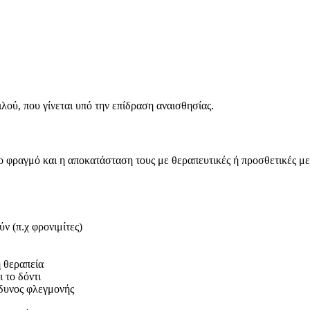
ιλού, που γίνεται υπό την επίδραση αναισθησίας.
το φραγμό και η αποκατάσταση τους με θεραπευτικές ή προσθετικές μ
ν (π.χ φρονιμίτες)
η θεραπεία
 το δόντι
νδυνος φλεγμονής