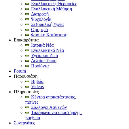
Εναλλακτικές Θεραπείες
Εναλλακτική Μάθηση
Διατροφή
Ψυχολογία
Σεξουαλική Υγεία
Ομορφιά
Φυσική Κατάσταση
Επικαιρότητα
Ιατρικά Νέα
Εναλλακτικά Νέα
Υγεία και Ζωή
Δελτία Τύπου
Προϊόντα
Forum
Παρουσιάση
Βιβλία
Videos
Πληροφορίες
Κέντρα αποκατάστασης,
πισίνες
Σύλλογοι Ασθενών
Τηλέφωνα για υποστήριξη -
βοήθεια
Συνεργάτες