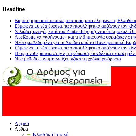
Headline
Βαρύ τίμημα από τα πολεμικα τραύματα πληρώνει η Ελλάδα π
Σύμφωνα με νέα έρευνα, τα αντισυλληπτικά αυξάνουν τον κίν
Χιλιάδες αγωγές κατά του Zantac Ισχυρίζονται ότι προκαλεί 9
Αρχίζουμε να «αφήνουμε» και την δημιουργία φαρμάκων στη
Νεότερα Δεδομένα για τα Λιπίδια από το Πανευρωπαϊκό Καρδ
Σύμφωνα με νέα έρευνα, τα αντισυλληπτικά αυξάνουν τον κίν
Η ορμονοθεραπεία στην εμμηνόπαυση συνδέεται με αυξημένο
Νέα μέθοδος αντιμετωπίζει ριζικά τη χρόνια ρινόρροια
Αρχική
Άρθρα
Κλασσική Ιατρική