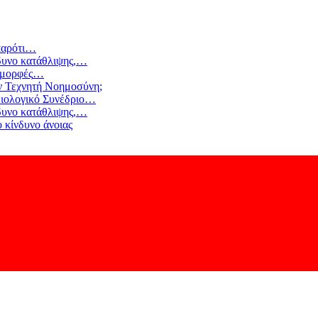
αρότι
…
δυνο κατάθλιψης,
…
 μορφές
…
ν Τεχνητή Νοημοσύνη;
ιολογικό Συνέδριο
…
δυνο κατάθλιψης,
…
 κίνδυνο άνοιας