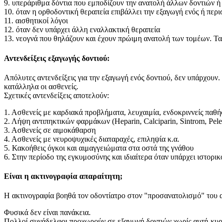
9. υπεράριθμα δόντια που εμποδίζουν την ανατολή άλλων δοντιών ή
10. όταν η ορθοδοντική θεραπεία επιβάλλει την εξαγωγή ενός ή περ
11. αισθητικοί λόγοι
12. όταν δεν υπάρχει άλλη εναλλακτική θεραπεία
13. νεογνά που θηλάζουν και έχουν πρώιμη ανατολή των τομέων. Τα 
Αντενδείξεις εξαγωγής δοντιού:
Απόλυτες αντενδείξεις για την εξαγωγή ενός δοντιού, δεν υπάρχουν
κατάλληλα οι ασθενείς.
Σχετικές αντενδείξεις αποτελούν:
1. Ασθενείς με καρδιακά προβλήματα, λευχαιμία, ενδοκριννείς παθήσ
2. Λήψη αντιπηκτικών φαρμάκων (Heparin, Calciparin, Sintrom, Pelen
3. Ασθενείς σε αιμοκάθαρση
4. Ασθενείς με νευροψυχικές διαταραχές, επιληψία κ.α.
5. Κακοήθεις όγκοι και αιμαγγειώματα στα οστά της γνάθου
6. Στην περίοδο της εγκυμοσύνης και ιδιαίτερα όταν υπάρχει ιστορι
Είναι η ακτινογραφία απαραίτητη;
Η ακτινογραφία βοηθά τον οδοντίατρο στον "προσανατολισμό" του α
Φυσικά δεν είναι πανάκεια.
Πολλοί συνάδελφοι προχωρούν σε εξαγωγή δοντιών χωρίς αυτή-κυρί