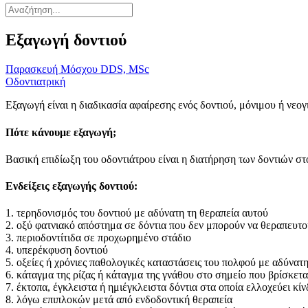
Εξαγωγή δοντιού
Παρασκευή Μόσχου DDS, MSc
Οδοντιατρική
Εξαγωγή είναι η διαδικασία αφαίρεσης ενός δοντιού, μόνιμου ή νεογ
Πότε κάνουμε εξαγωγή;
Βασική επιδίωξη του οδοντιάτρου είναι η διατήρηση των δοντιών σ
Ενδείξεις εξαγωγής δοντιού:
1. τερηδονισμός του δοντιού με αδύνατη τη θεραπεία αυτού
2. οξύ φατνιακό απόστημα σε δόντια που δεν μπορούν να θεραπευτού
3. περιοδοντίτιδα σε προχωρημένο στάδιο
4. υπερέκφυση δοντιού
5. οξείες ή χρόνιες παθολογικές καταστάσεις του πολφού με αδύνατ
6. κάταγμα της ρίζας ή κάταγμα της γνάθου στο σημείο που βρίσκεται
7. έκτοπα, έγκλειστα ή ημιέγκλειστα δόντια στα οποία ελλοχεύει κί
8. λόγω επιπλοκών μετά από ενδοδοντική θεραπεία