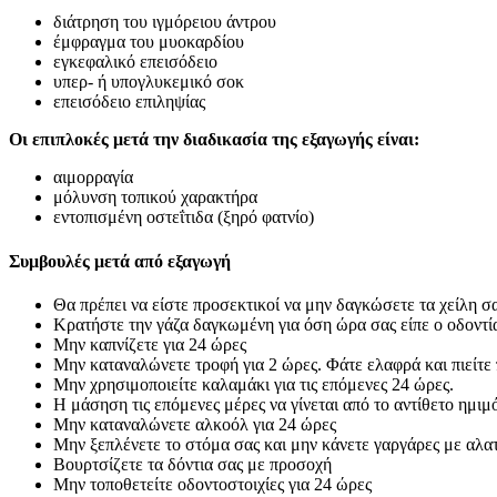
διάτρηση του ιγμόρειου άντρου
έμφραγμα του μυοκαρδίου
εγκεφαλικό επεισόδειο
υπερ- ή υπογλυκεμικό σοκ
επεισόδειο επιληψίας
Οι επιπλοκές μετά την διαδικασία της εξαγωγής είναι:
αιμορραγία
μόλυνση τοπικού χαρακτήρα
εντοπισμένη οστεΐτιδα (ξηρό φατνίο)
Συμβουλές μετά από εξαγωγή
Θα πρέπει να είστε προσεκτικοί να μην δαγκώσετε τα χείλη σ
Κρατήστε την γάζα δαγκωμένη για όση ώρα σας είπε ο οδοντία
Μην καπνίζετε για 24 ώρες
Μην καταναλώνετε τροφή για 2 ώρες. Φάτε ελαφρά και πιείτε 
Μην χρησιμοποιείτε καλαμάκι για τις επόμενες 24 ώρες.
Η μάσηση τις επόμενες μέρες να γίνεται από το αντίθετο ημιμ
Μην καταναλώνετε αλκοόλ για 24 ώρες
Μην ξεπλένετε το στόμα σας και μην κάνετε γαργάρες με αλατ
Βουρτσίζετε τα δόντια σας με προσοχή
Μην τοποθετείτε οδοντοστοιχίες για 24 ώρες