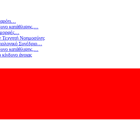
αρότι
…
δυνο κατάθλιψης,
…
 μορφές
…
ν Τεχνητή Νοημοσύνη;
ιολογικό Συνέδριο
…
δυνο κατάθλιψης,
…
 κίνδυνο άνοιας