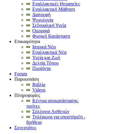
Εναλλακτικές Θεραπείες
Εναλλακτική Μάθηση
Διατροφή
Ψυχολογία
Σεξουαλική Υγεία
Ομορφιά
Φυσική Κατάσταση
Επικαιρότητα
Ιατρικά Νέα
Εναλλακτικά Νέα
Υγεία και Ζωή
Δελτία Τύπου
Προϊόντα
Forum
Παρουσιάση
Βιβλία
Videos
Πληροφορίες
Κέντρα αποκατάστασης,
πισίνες
Σύλλογοι Ασθενών
Τηλέφωνα για υποστήριξη -
βοήθεια
Συνεργάτες