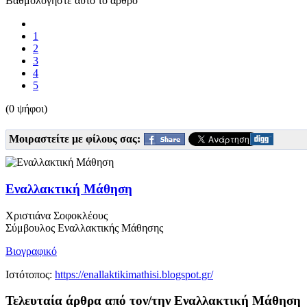
Βαθμολογήστε αυτό το άρθρο
1
2
3
4
5
(0 ψήφοι)
Μοιραστείτε με φίλους σας:
Εναλλακτική Μάθηση
Χριστιάνα Σοφοκλέους
Σύμβουλος Εναλλακτικής Μάθησης
Βιογραφικό
Ιστότοπος:
https://enallaktikimathisi.blogspot.gr/
Τελευταία άρθρα από τον/την Εναλλακτική Μάθηση