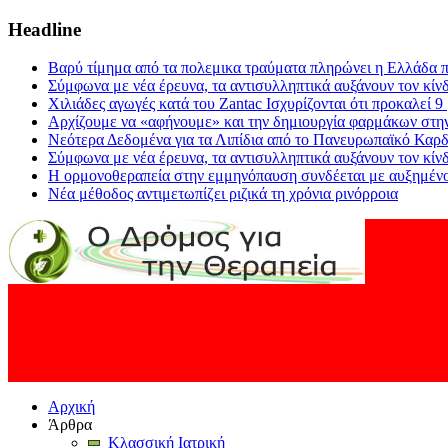
Headline
Βαρύ τίμημα από τα πολεμικα τραύματα πληρώνει η Ελλάδα π
Σύμφωνα με νέα έρευνα, τα αντισυλληπτικά αυξάνουν τον κίν
Χιλιάδες αγωγές κατά του Zantac Ισχυρίζονται ότι προκαλεί 9
Αρχίζουμε να «αφήνουμε» και την δημιουργία φαρμάκων στη
Νεότερα Δεδομένα για τα Λιπίδια από το Πανευρωπαϊκό Καρδ
Σύμφωνα με νέα έρευνα, τα αντισυλληπτικά αυξάνουν τον κίν
Η ορμονοθεραπεία στην εμμηνόπαυση συνδέεται με αυξημένο
Νέα μέθοδος αντιμετωπίζει ριζικά τη χρόνια ρινόρροια
Αρχική
Άρθρα
Κλασσική Ιατρική