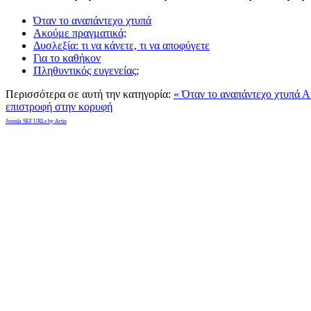
Όταν το αναπάντεχο χτυπά
Ακούμε πραγματικά;
Δυσλεξία: τι να κάνετε, τι να αποφύγετε
Για το καθήκον
Πληθυντικός ευγενείας;
Περισσότερα σε αυτή την κατηγορία:
« Όταν το αναπάντεχο χτυπά
Α
επιστροφή στην κορυφή
Joomla SEF URLs by Artio