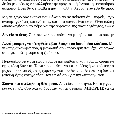
δε θα μπορέσεις να συλλάβεις την πραγματική έννοια της ενοποίησή
διχασμό. Πότε θα σε τραβά η μία ή η άλλη πλευρά, ενώ εσύ θα προσ
Μη σε ξεγελούν εκείνοι που θέλουν να σε πείσουν ότι μπορείς μαγι
αγάπης, γαλήνης και ενότητας, όπου τα πάντα είναι ένα». Είναι απλά
δικαιολογήσουν το φόβο και την αδράνεια της συνειδητότητας, ενώ ο
Δεν είσαι θεός.
Σταμάτα να προσπαθείς να μιμηθείς κάτι που ούτε μπ
Αλλά μπορείς να στεφθείς «βασιλιάς» του δικού σου κόσμου.
Μπο
γενετής δικαίωμά σου, η μοναδική σου πρόκληση που έχει χειραγωγη
σου, για πρώτη φορά στη ζωή σου.
Παραδέξου ότι αυτή είναι η βαθύτερη επιθυμία και η βαθιά κρυμμένη
έχεις τόση δύναμη. Το να προσπαθείς να καταπιέζεις ή να κρύψεις 
μάχες που είναι εξαρχής χαμένες, γιατί βασίζονται σε ψεύτικη δύναμ
(επειδή έχεις κατηγορήσει τον εαυτό σου για την «πτώση» σου).
Ξύπνα και ανέλαβε τη θέση σου.
Δεν είσαι μυρμήγκι. Είσαι γίγαντ
και άσε πίσω σου όλα τα δόγματα και τις θεωρίες.
ΜΠΟΡΕΙΣ να τα 