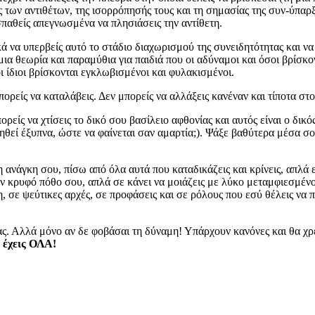
ς των αντιθέτων, της ισορρόπησής τους και τη σημασίας της συν-ύπαρ
παθείς απεγνωσμένα να πλησιάσεις την αντίθετη.
κά να υπερβείς αυτό το στάδιο διαχωρισμού της συνειδητότητας και ν
 μια θεωρία και παραμύθια για παιδιά που οι αδύναμοι και όσοι βρίσκο
ι ίδιοι βρίσκονται εγκλωβισμένοι και φυλακισμένοι.
ορείς να καταλάβεις. Δεν μπορείς να αλλάξεις κανέναν και τίποτα στο
ρείς να χτίσεις το δικό σου βασίλειο αφθονίας και αυτός είναι ο δικό
θεί έξυπνα, ώστε να φαίνεται σαν αμαρτία;). Ψάξε βαθύτερα μέσα σου
 ανάγκη σου, πίσω από όλα αυτά που καταδικάζεις και κρίνεις, απλά ε
τον κρυφό πόθο σου, απλά σε κάνει να μοιάζεις με λύκο μεταμφιεσμέν
η, σε ψεύτικες αρχές, σε προφάσεις και σε ρόλους που εσύ θέλεις να π
ας. Αλλά μόνο αν δε φοβάσαι τη δύναμη! Υπάρχουν κανόνες και θα χρε
έχεις ΟΛΑ!