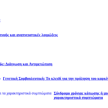
ε
νοής και αναπνευστικές λοιμώξεις
ύς: Διάγνωση και Αντιμετώπιση
Γενετική Συμβουλευτική: Το κλειδί για την πρόληψη του καρκί
Σύνδρομο χρόνιας κόπωσης ή μυα
χαρακτηριστικά συμπτώματα