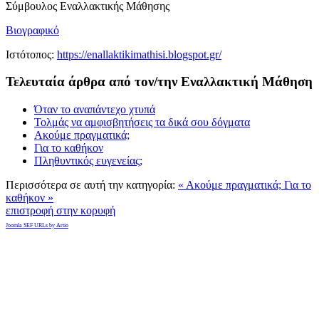
Σύμβουλος Εναλλακτικής Μάθησης
Βιογραφικό
Ιστότοπος:
https://enallaktikimathisi.blogspot.gr/
Τελευταία άρθρα από τον/την Εναλλακτική Μάθηση
Όταν το αναπάντεχο χτυπά
Τολμάς να αμφισβητήσεις τα δικά σου δόγματα
Ακούμε πραγματικά;
Για το καθήκον
Πληθυντικός ευγενείας;
Περισσότερα σε αυτή την κατηγορία:
« Ακούμε πραγματικά;
Για το
καθήκον »
επιστροφή στην κορυφή
Joomla SEF URLs by Artio