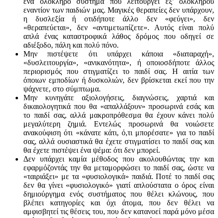
ένα ολόκληρο σύστημα που λειτουργεί εξ' ολοκλήρου
εναντίον των παιδιών μας. Μαγικές θεραπείες δεν υπάρχουν,
η δυσλεξία ή οτιδήποτε άλλο δεν «φεύγει», δεν
«θεραπεύεται», δεν «αντιμετωπίζετε». Αυτός είναι πολύ
απλά ένας καταστροφικά λάθος δρόμος που οδηγεί σε
αδιέξοδο, πάλη και πολύ πόνο.
Μην πιστέψετε ότι υπάρχει κάποια «διαταραχή»,
«δυσλειτουργία», «ανικανότητα», ή οποιοσδήποτε άλλος
περιορισμός που στιγματίζει το παιδί σας. Η αιτία των
όποιων εμποδίων ή δυσκολιών, δεν βρίσκεται εκεί που την
ψάχνετε, στο σύμπτωμα.
Μην κυνηγάτε αξιολογήσεις, διαγνώσεις, χαρτιά και
δικαιολογητικά που θα «απαλλάξουν» προσωρινά εσάς και
το παιδί σας, αλλά μακροπρόθεσμα θα έχουν κάνει πολύ
μεγαλύτερη ζημιά. Εντελώς προσωρινά θα νοιώσετε
ανακούφιση ότι «κάνατε κάτι, ό,τι μπορέσατε» για το παιδί
σας, αλλά ουσιαστικά θα έχετε στιγματίσει το παιδί σας και
θα έχετε πιστέψει ένα ψέμα: ότι δεν μπορεί.
Δεν υπάρχει καμία μέθοδος που ακολουθώντας την και
εφαρμόζοντάς την θα μεταμορφώσει το παιδί σας, ώστε να
«ταιριάξει» με τα «φυσιολογικά» παιδιά. Ποτέ το παιδί σας
δεν θα γίνει «φυσιολογικό» γιατί απλούστατα ο όρος είναι
δημιούργημα ενός συστήματος που θέλει κλώνους, που
βλέπει κατηγορίες και όχι άτομα, που δεν θέλει να
αμφισβητεί τις θέσεις του, που δεν κατανοεί παρά μόνο μέσα