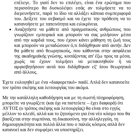
επέλεγε. Το γιατί δεν το επιλέγει, είναι ένα ερώτημα που
περισσότερο θα δυσκολέψει εσάς αν τολμήσετε να το
διερευνήσετε, παρά το ίδιο να αλλάξει κάποια συμπεριφορά
του. Δείξετε του σεβασμό και να έχετε την πρόθεση να το
κατανοήσετε με ταπεινότητα και ειλικρίνεια.
Αναζητήστε να μάθετε από πραγματικούς ανθρώπους που
γνωρίζουν εμπειρικά και μπορούν να σας μιλήσουν μέσα
από την καρδιά τους, που έχουν κάνει μάθηση τη ζωή τους
και μπορούν να μεταδώσουν ό,τι διδάχθηκαν από αυτήν. Δεν
θα μάθετε από θεωρητικούς, που κάθονται στην ασφάλεια
της ακαδημαϊκής γνώσης, κοιτάζοντας απ' έξω προς τα μέσα,
χωρίς να έχουν τολμήσει να μετακινηθούν ή να
αμφισβητήσουν αυτά που διδάχθηκαν εξ' ίσου θεωρητικά
από άλλους.
Έχετε ευλογηθεί με ένα «διαφορετικό» παιδί. Απλά δεν κατανοείτε
τον τρόπο σκέψης και λειτουργίας του ακόμα.
Με την κατάλληλη καθοδήγηση και με τη σωστή πληροφόρηση,
μπορείτε να γνωρίζετε (και όχι να πιστεύετε – έχει διαφορά) ότι
ΑΥΤΟΣ (ο τρόπος σκέψης και λειτουργίας) θα είναι στο εγγύς
μέλλον το κλειδί, αλλά και το ζητούμενο για ένα νέο κόσμο που θα
βασίζεται στην συμπόνια, τη δικαιοσύνη, την αλληλεγγύη, τη
δημιουργικότητα και πολλά άλλα που ο παλιός κόσμος απλά δεν
κατανοεί και δεν συμφέρει να υποστηρίζει.