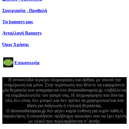
Συνεργασία - Προβολή
Τα banners μας
Ανταλλαγή Banners
Όροι Χρήσης
Επικοινωνία
Η ιστοσελίδα περιέχει πληροφορίες και άρθρα, με σκοπό την
ενημέρωση και μόνο. Στην περίπτωση που θέλετε να εφαρμόσετε
μία θεραπεία που αναγράφεται στο dromostherapeia.gr, επιβάλλεται
να συμβουλευτείτε τον γιατρό σας. Η πληροφόρηση που δίνεται
εδώ δεν είναι, δεν μπορεί και δεν πρέπει να χρησιμοποιείται σαν
βάση για διάγνωση ή επιλογή θεραπείας.
Ο dromostherapeia.gr δεν φέρει καμία ευθύνη για τυχόν λάθη ή
παραλείψεις ή οποιοδήποτε πρόβλημα προκύψει που να έχει σχέση
με υλικό που περιλαμβάνεται σ’ αυτήν.