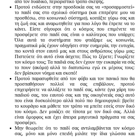
από τον δυαδικό, περιοριστικό τρόπο σκέψης.
Προτού ενδώσετε στην προσδοκία σας να «προσαρμοστεί»
το παιδί σας στο σχολικό σύστημα (και επιτρέψτε μου να
προσθέσω, στο κοινωνικό σύστημα), κοιτάξτε γύρω σας και
τη ζωή σας και αναρωτηθείτε για ποιο λόγο θα έπρεπε να το
κάνει. Είστε σίγουροι ότι ο κόσμος που επιμένετε να
προσφέρετε στο παιδί σας είναι ο καλύτερος που υπάρχει;
Όλα αυτά τα συστήματα που φτιάξαμε ως κοινωνία,
πραγματικά μάς έχουν οδηγήσει στην ευημερία, την ευτυχία,
πιο κοντά στον εαυτό μας και στους ανθρώπους γύρω μας;
Πιστεύετε ότι αυτό είναι άσχετο; Πώς το ξέρετε; Γνωρίζετε
τον κόσμο τους; Τα παιδιά σας δεν έχουν την ευκαιρία να σάς
το πουν (ακόμα) αλλά το διατυπώνω εγώ εκ μέρους τους:
δεν βρίσκουν νόημα και σκοπό!
Προτού παρασυρθείτε από τον φόβο και τον πανικό που θα
προσπαθήσουν πολλοί να σας επιβάλουν, προτού
επιχειρήσετε να αλλάξετε το παιδί σας, κάντε (για χάρη του
παιδιού σας, του εαυτού σας και της οικογένειάς σας) αυτό
που είναι δυσκολότερο αλλά πολύ πιο δημιουργικό: βρείτε
το κουράγιο και μάθετε τον τρόπο να μπείτε εσείς στον δικό
του κόσμο. Δεν μοιάζει σε τίποτα με τον δικό σας. Αλλά
είναι όμορφος και έχει άπειρα μαγευτικά πράγματα να σας
προσφέρει.
Μην θεωρείτε ότι το παιδί σας αντιλαμβάνεται τον κόσμο
σας, μόνο και μόνο επειδή μιλάτε την ίδια γλώσσα και