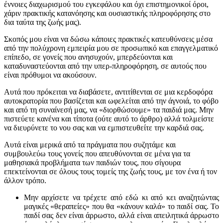
έννοιες διαχωρισμού του εγκεφάλου και όχι επιστημονικοί όροι,
χάριν πρακτικής κατανόησης και ουσιαστικής πληροφόρησης στο
δια ταύτα της ζωής μας).
Σκοπός μου είναι να δώσω κάποιες πρακτικές κατευθύνσεις μέσα
από την πολύχρονη εμπειρία μου σε προσωπικό και επαγγελματικό
επίπεδο, σε γονείς που ανησυχούν, μπερδεύονται και
καταδυναστεύονται από την υπερ-πληροφόρηση, σε αυτούς που
είναι πρόθυμοι να ακούσουν.
Αυτά που πρόκειται να διαβάσετε, αντιτίθενται σε μια κερδοφόρα
αυτοκρατορία που βασίζεται και ωφελείται από την άγνοιά, το φόβο
και από τη συναίνεσή μας, να «διορθώσουμε» τα παιδιά μας. Μην
πιστεύετε κανένα και τίποτα (ούτε αυτό το άρθρο) αλλά τολμείστε
να διευρύνετε το νου σας και να εμπιστευθείτε την καρδιά σας.
Αυτά είναι μερικά από τα πράγματα που συζητάμε και
συμβουλεύω τους γονείς που απευθύνονται σε μένα για τα
μαθησιακά προβλήματα των παιδιών τους, που σίγουρα
επεκτείνονται σε όλους τους τομείς της ζωής τους, με τον ένα ή τον
άλλον τρόπο.
Μην αρχίσετε να τρέχετε από εδώ κι από κει αναζητώντας
μαγικές «θεραπείες» που θα «κάνουν καλά» το παιδί σας. Το
παιδί σας δεν είναι άρρωστο, αλλά είναι απειλητικά άρρωστο