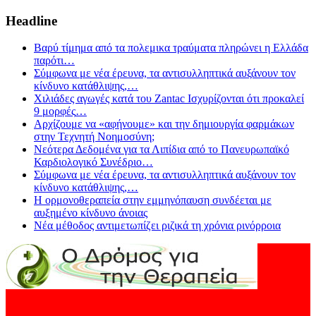
Headline
Βαρύ τίμημα από τα πολεμικα τραύματα πληρώνει η Ελλάδα
παρότι
…
Σύμφωνα με νέα έρευνα, τα αντισυλληπτικά αυξάνουν τον
κίνδυνο κατάθλιψης,
…
Χιλιάδες αγωγές κατά του Zantac Ισχυρίζονται ότι προκαλεί
9 μορφές
…
Αρχίζουμε να «αφήνουμε» και την δημιουργία φαρμάκων
στην Τεχνητή Νοημοσύνη;
Νεότερα Δεδομένα για τα Λιπίδια από το Πανευρωπαϊκό
Καρδιολογικό Συνέδριο
…
Σύμφωνα με νέα έρευνα, τα αντισυλληπτικά αυξάνουν τον
κίνδυνο κατάθλιψης,
…
Η ορμονοθεραπεία στην εμμηνόπαυση συνδέεται με
αυξημένο κίνδυνο άνοιας
Νέα μέθοδος αντιμετωπίζει ριζικά τη χρόνια ρινόρροια