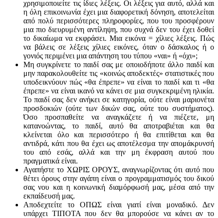
χρησιμοποιείτε τις ίδιες λέξεις. Οι λέξεις για αυτό, αλλά και
η όλη επικοινωνία έχει μια διαφορετική δόνηση, αποτελείται
από πολύ περισσότερες πληροφορίες, που του προσφέρουν
μια πιο διευρυμένη αντίληψη, που συχνά δεν του έχει δοθεί
το δικαίωμα να εκφράσει. Μια εικόνα = χίλιες λέξεις. Πώς
να βάλεις σε λέξεις χίλιες εικόνες, όταν ο δάσκαλος ή ο
γονιός περιμένει μια απάντηση του τύπου «ναι» ή «όχι»;
Μη συγκρίνετε το παιδί σας με οποιοδήποτε άλλο παιδί και
μην παρακολουθείτε τις «κοινώς αποδεκτές» στατιστικές που
υποδεικνύουν πώς «θα έπρεπε» να είναι το παιδί και τι «θα
έπρεπε» να είναι ικανό να κάνει σε μια συγκεκριμένη ηλικία.
Το παιδί σας δεν ανήκει σε κατηγορία, ούτε είναι μαριονέτα
προσδοκιών (ούτε των δικών σας, ούτε του συστήματος).
Όσο προσπαθείτε να αναγκάζετε ή να πιέζετε, μη
κατανοώντας, το παιδί, αυτό θα αποτραβιέται και θα
κλείνεται όλο και περισσότερο ή θα επιτίθεται και θα
αντιδρά, κάτι που θα έχει ως αποτέλεσμα την απομάκρυνσή
του από εσάς, αλλά και την μη έκφραση αυτού που
πραγματικά είναι.
Αγαπήστε το ΧΩΡΙΣ ΟΡΟΥΣ, αναγνωρίζοντας ότι αυτό που
θέτει όρους στην αγάπη είναι ο προγραμματισμός του δικού
σας νου και η κοινωνική διαμόρφωσή μας, μέσα από την
εκπαίδευσή μας.
Αποδεχτείτε το ΟΠΩΣ είναι γιατί είναι μοναδικό. Δεν
υπάρχει ΤΙΠΟΤΑ που δεν θα μπορούσε να κάνει αν το