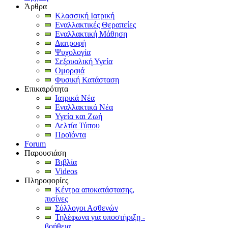
Άρθρα
Κλασσική Ιατρική
Εναλλακτικές Θεραπείες
Εναλλακτική Μάθηση
Διατροφή
Ψυχολογία
Σεξουαλική Υγεία
Ομορφιά
Φυσική Κατάσταση
Επικαιρότητα
Ιατρικά Νέα
Εναλλακτικά Νέα
Υγεία και Ζωή
Δελτία Τύπου
Προϊόντα
Forum
Παρουσιάση
Βιβλία
Videos
Πληροφορίες
Κέντρα αποκατάστασης,
πισίνες
Σύλλογοι Ασθενών
Τηλέφωνα για υποστήριξη -
βοήθεια