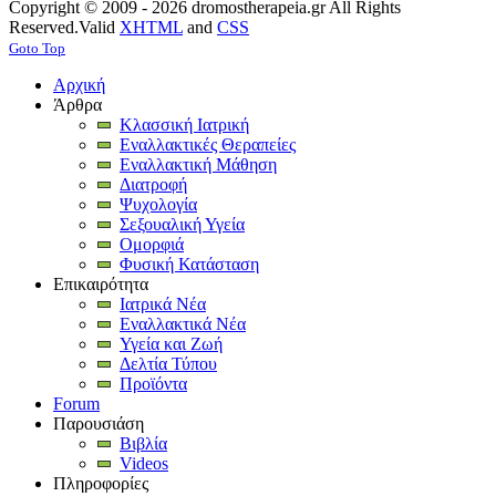
Copyright © 2009 - 2026 dromostherapeia.gr All Rights
Reserved.
Valid
XHTML
and
CSS
Goto Top
Αρχική
Άρθρα
Κλασσική Ιατρική
Εναλλακτικές Θεραπείες
Εναλλακτική Μάθηση
Διατροφή
Ψυχολογία
Σεξουαλική Υγεία
Ομορφιά
Φυσική Κατάσταση
Επικαιρότητα
Ιατρικά Νέα
Εναλλακτικά Νέα
Υγεία και Ζωή
Δελτία Τύπου
Προϊόντα
Forum
Παρουσιάση
Βιβλία
Videos
Πληροφορίες