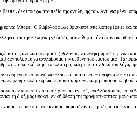
ι την αμέριστη προσοχή μου.
 βλέπει, δεν υπάρχω στο πεδίο της αντίληψης του. Αντί για μένα, υπά
ρινά; Μπορεί. Ο διάβολος όμως βρίσκεται στις λεπτομέρειες και τε
Έλληνες και την Ελληνική γλώσσα) ασυνείδητα μόνο όταν απευθυνόμα
αζόμαστε ή αντιλαμβανόμαστε) θέλοντας να αναφερόμαστε γενικά και 
γιατί δεν τολμάμε να αναλάβουμε την ευθύνη του εαυτού μας. Τα παρα
αθρέφτες τους βλέπουμε ευκολότερα) και μετά στον δικό του λόγο, πρ
αντικειμενική και κοινή για όλους και αφετέρου ότι «εφόσον έτσι σκέ
με να ανήκουμε αλλά κυρίως να κρυφτούμε για να μη διαφοροποιηθούμ
ρόσωπο ενικού αντί για το α' πρόσωπο ενικού, απαλλάσσοντας και πάλ
βοντας τη δική μας υποκειμενική θέαση της πραγματικότητας, μόνο από
έχουμε εκπαιδευτεί να κάνουμε, παραμένοντας κριτές, πιστεύοντας ότ