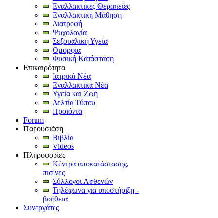
Εναλλακτικές Θεραπείες
Εναλλακτική Μάθηση
Διατροφή
Ψυχολογία
Σεξουαλική Υγεία
Ομορφιά
Φυσική Κατάσταση
Επικαιρότητα
Ιατρικά Νέα
Εναλλακτικά Νέα
Υγεία και Ζωή
Δελτία Τύπου
Προϊόντα
Forum
Παρουσιάση
Βιβλία
Videos
Πληροφορίες
Κέντρα αποκατάστασης,
πισίνες
Σύλλογοι Ασθενών
Τηλέφωνα για υποστήριξη -
βοήθεια
Συνεργάτες