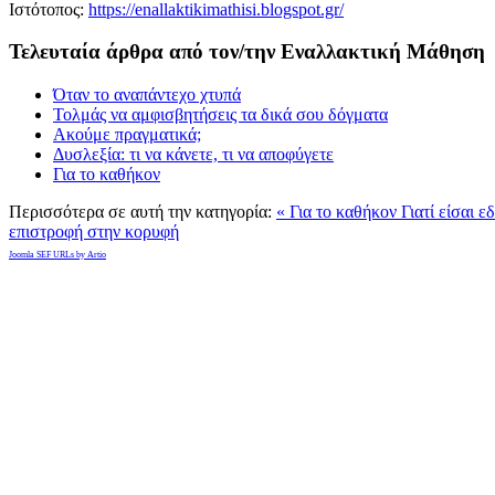
Ιστότοπος:
https://enallaktikimathisi.blogspot.gr/
Τελευταία άρθρα από τον/την Εναλλακτική Μάθηση
Όταν το αναπάντεχο χτυπά
Τολμάς να αμφισβητήσεις τα δικά σου δόγματα
Ακούμε πραγματικά;
Δυσλεξία: τι να κάνετε, τι να αποφύγετε
Για το καθήκον
Περισσότερα σε αυτή την κατηγορία:
« Για το καθήκον
Γιατί είσαι ε
επιστροφή στην κορυφή
Joomla SEF URLs by Artio