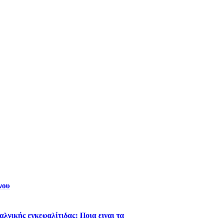
νου
λγικής εγκεφαλίτιδας: Ποια ειναι τα