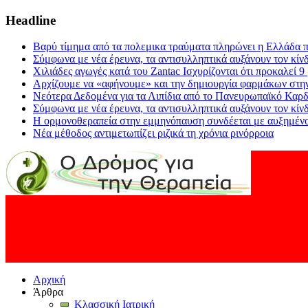
Headline
Βαρύ τίμημα από τα πολεμικα τραύματα πληρώνει η Ελλάδα π
Σύμφωνα με νέα έρευνα, τα αντισυλληπτικά αυξάνουν τον κίν
Χιλιάδες αγωγές κατά του Zantac Ισχυρίζονται ότι προκαλεί 9
Αρχίζουμε να «αφήνουμε» και την δημιουργία φαρμάκων στη
Νεότερα Δεδομένα για τα Λιπίδια από το Πανευρωπαϊκό Καρδ
Σύμφωνα με νέα έρευνα, τα αντισυλληπτικά αυξάνουν τον κίν
Η ορμονοθεραπεία στην εμμηνόπαυση συνδέεται με αυξημένο
Νέα μέθοδος αντιμετωπίζει ριζικά τη χρόνια ρινόρροια
Αρχική
Άρθρα
Κλασσική Ιατρική