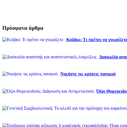
Πρόσφατα άρθρα
Κοξάκι: Τι πρέπει να γνωρίζετ
Δυσκολία αναπ
Νικήστε τις κρίσεις πανικού
Όζοι Θυρεοειδο