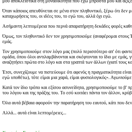
μου αποκλειστικά στη μοναδικότητα που έχω μπροστά μου και αξίζε
Όταν κάποιος απευθύνεται σε μένα στον πληθυντικό, ξέρω ότι δεν με
καταχωρήσεις του, οι ιδέες του, το εγώ του, αλλά όχι εγώ.
Ασήμαντη λεπτομέρεια που περνά απαρατήρητη δεκάδες φορές καθημε
Όμως, τον πληθυντικό δεν τον χρησιμοποιούμε (αναφέρομαι στους 
εμάς.
Τον χρησιμοποιούμε στον λόγο μας (πολύ περισσότερο απ' ότι φαντ
ομάδα, όπου όλοι αντιλαμβάνονται και σκέφτονται το ίδιο με εμάς, 
αναζητήσει πρώτα στο λόγο και στα γραπτά των άλλων (γιατί τους κ
Έτσι, συνεχίζουμε να πιστεύουμε ότι αφενός η πραγματικότητα είναι 
εγώ υποθέτω), τότε είμαι μια χαρά, είμαι φυσιολογικός». Αγωνιού
Κατά τον ίδιο τρόπο και εξίσου ασυνείδητα, χρησιμοποιούμε το β' π
του λόγου και της πράξης του. Το εσύ κοιτάει πάντα τον άλλον, κρύ
Όλα αυτά βέβαια αφορούν την παρατήρηση του εαυτού, κάτι που δεν 
Αλλά... αυτά είναι λεπτομέρειες...