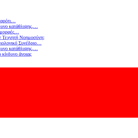
αρότι
…
δυνο κατάθλιψης,
…
 μορφές
…
ν Τεχνητή Νοημοσύνη;
ιολογικό Συνέδριο
…
δυνο κατάθλιψης,
…
 κίνδυνο άνοιας