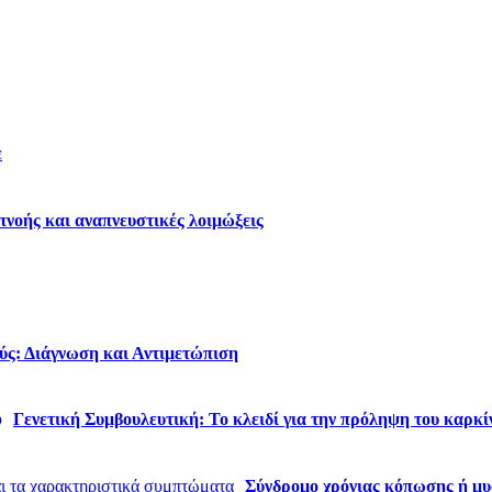
ε
νοής και αναπνευστικές λοιμώξεις
ύς: Διάγνωση και Αντιμετώπιση
Γενετική Συμβουλευτική: Το κλειδί για την πρόληψη του καρκί
Σύνδρομο χρόνιας κόπωσης ή μυα