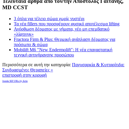
Τελευταία άρθρα από τον/την Απόστολος Γαϊτάνης,
MD CCST
3 όπλα για τέλειο σώμα χωρίς νυστέρι
Τα νέα fillers που προσφέρουν φυσικό αποτέλεσμα lifting
Ανόρθωση δέρματος με νήματα, νέο μη επεμβατικό
«λίφτινγκ»
Fractora Firm & Plus: Θερμική ανάπλαση δέρματος για
πρόσωπο & σώμα
Mobilift M6 "New Endermolift": Η νέα επαναστατική
τεχνική αντιγήρανσης προσώπου
Περισσότερα σε αυτή την κατηγορία:
Παχυσαρκία & Κυτταρίτιδα:
Συνδυασµένες Θεραπείες »
επιστροφή στην κορυφή
Joomla SEF URLs by Artio