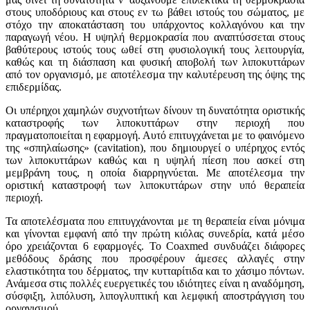
στους υποδόριους και στους εν τω βάθει ιστούς του σώματος, με
στόχο την αποκατάσταση του υπάρχοντος κολλαγόνου και την
παραγωγή νέου. Η υψηλή θερμοκρασία που αναπτύσσεται στους
βαθύτερους ιστούς τους ωθεί στη φυσιολογική τους λειτουργία,
καθώς και τη διάσπαση και φυσική αποβολή των λιποκυττάρων
από τον οργανισμό, με αποτέλεσμα την καλυτέρευση της όψης της
επιδερμίδας.
Οι υπέρηχοι χαμηλών συχνοτήτων δίνουν τη δυνατότητα οριστικής
καταστροφής των λιποκυττάρων στην περιοχή που
πραγματοποιείται η εφαρμογή. Αυτό επιτυγχάνεται με το φαινόμενο
της «σπηλαίωσης» (cavitation), που δημιουργεί ο υπέρηχος εντός
των λιποκυττάρων καθώς και η υψηλή πίεση που ασκεί στη
μεμβράνη τους, η οποία διαρρηγνύεται. Με αποτέλεσμα την
οριστική καταστροφή των λιποκυττάρων στην υπό θεραπεία
περιοχή.
Τα αποτελέσματα που επιτυγχάνονται με τη θεραπεία είναι μόνιμα
και γίνονται εμφανή από την πρώτη κιόλας συνεδρία, κατά μέσο
όρο χρειάζονται 6 εφαρμογές. Το Coaxmed συνδυάζει διάφορες
μεθόδους δράσης που προσφέρουν άμεσες αλλαγές στην
ελαστικότητα του δέρματος, την κυτταρίτιδα και το χάσιμο πόντων.
Ανάμεσα στις πολλές ευεργετικές του ιδιότητες είναι η αναδόμηση,
σύσφιξη, λιπόλυση, λιπογλυπτική και λεμφική αποστράγγιση του
οργανισμού.