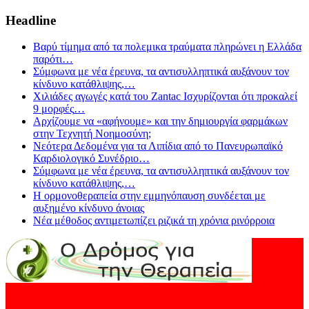
Headline
Βαρύ τίμημα από τα πολεμικα τραύματα πληρώνει η Ελλάδα
παρότι
…
Σύμφωνα με νέα έρευνα, τα αντισυλληπτικά αυξάνουν τον
κίνδυνο κατάθλιψης,
…
Χιλιάδες αγωγές κατά του Zantac Ισχυρίζονται ότι προκαλεί
9 μορφές
…
Αρχίζουμε να «αφήνουμε» και την δημιουργία φαρμάκων
στην Τεχνητή Νοημοσύνη;
Νεότερα Δεδομένα για τα Λιπίδια από το Πανευρωπαϊκό
Καρδιολογικό Συνέδριο
…
Σύμφωνα με νέα έρευνα, τα αντισυλληπτικά αυξάνουν τον
κίνδυνο κατάθλιψης,
…
Η ορμονοθεραπεία στην εμμηνόπαυση συνδέεται με
αυξημένο κίνδυνο άνοιας
Νέα μέθοδος αντιμετωπίζει ριζικά τη χρόνια ρινόρροια