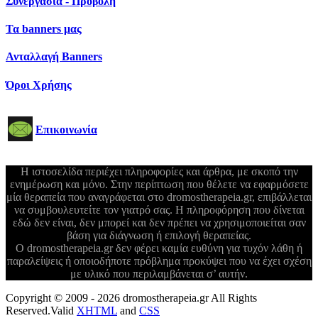
Συνεργασία - Προβολή
Τα banners μας
Ανταλλαγή Banners
Όροι Χρήσης
Επικοινωνία
Η ιστοσελίδα περιέχει πληροφορίες και άρθρα, με σκοπό την
ενημέρωση και μόνο. Στην περίπτωση που θέλετε να εφαρμόσετε
μία θεραπεία που αναγράφεται στο dromostherapeia.gr, επιβάλλεται
να συμβουλευτείτε τον γιατρό σας. Η πληροφόρηση που δίνεται
εδώ δεν είναι, δεν μπορεί και δεν πρέπει να χρησιμοποιείται σαν
βάση για διάγνωση ή επιλογή θεραπείας.
Ο dromostherapeia.gr δεν φέρει καμία ευθύνη για τυχόν λάθη ή
παραλείψεις ή οποιοδήποτε πρόβλημα προκύψει που να έχει σχέση
με υλικό που περιλαμβάνεται σ’ αυτήν.
Copyright © 2009 - 2026 dromostherapeia.gr All Rights
Reserved.
Valid
XHTML
and
CSS