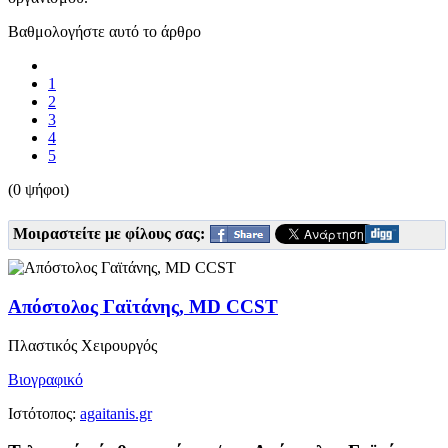
Βαθμολογήστε αυτό το άρθρο
1
2
3
4
5
(0 ψήφοι)
Μοιραστείτε με φίλους σας:
Απόστολος Γαϊτάνης, MD CCST
Πλαστικός Χειρουργός
Βιογραφικό
Ιστότοπος:
agaitanis.gr