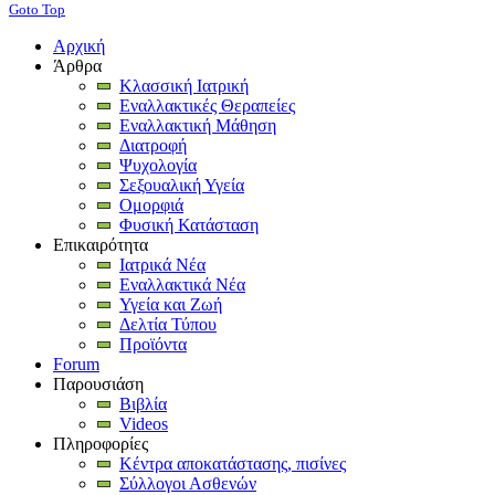
Goto Top
Αρχική
Άρθρα
Κλασσική Ιατρική
Εναλλακτικές Θεραπείες
Εναλλακτική Μάθηση
Διατροφή
Ψυχολογία
Σεξουαλική Υγεία
Ομορφιά
Φυσική Κατάσταση
Επικαιρότητα
Ιατρικά Νέα
Εναλλακτικά Νέα
Υγεία και Ζωή
Δελτία Τύπου
Προϊόντα
Forum
Παρουσιάση
Βιβλία
Videos
Πληροφορίες
Κέντρα αποκατάστασης, πισίνες
Σύλλογοι Ασθενών