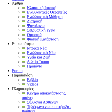
Άρθρα
Κλασσική Ιατρική
Εναλλακτικές Θεραπείες
Εναλλακτική Μάθηση
Διατροφή
Ψυχολογία
Σεξουαλική Υγεία
Ομορφιά
Φυσική Κατάσταση
Επικαιρότητα
Ιατρικά Νέα
Εναλλακτικά Νέα
Υγεία και Ζωή
Δελτία Τύπου
Προϊόντα
Forum
Παρουσιάση
Βιβλία
Videos
Πληροφορίες
Κέντρα αποκατάστασης,
πισίνες
Σύλλογοι Ασθενών
Τηλέφωνα για υποστήριξη -
βοήθεια