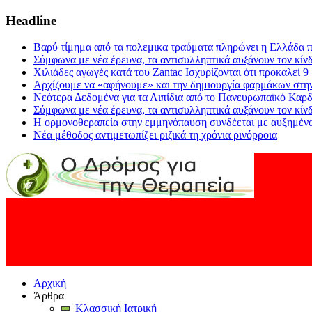
Headline
Βαρύ τίμημα από τα πολεμικα τραύματα πληρώνει η Ελλάδα π
Σύμφωνα με νέα έρευνα, τα αντισυλληπτικά αυξάνουν τον κίν
Χιλιάδες αγωγές κατά του Zantac Ισχυρίζονται ότι προκαλεί 9
Αρχίζουμε να «αφήνουμε» και την δημιουργία φαρμάκων στη
Νεότερα Δεδομένα για τα Λιπίδια από το Πανευρωπαϊκό Καρδ
Σύμφωνα με νέα έρευνα, τα αντισυλληπτικά αυξάνουν τον κίν
Η ορμονοθεραπεία στην εμμηνόπαυση συνδέεται με αυξημένο
Νέα μέθοδος αντιμετωπίζει ριζικά τη χρόνια ρινόρροια
Αρχική
Άρθρα
Κλασσική Ιατρική