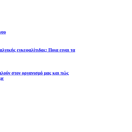
νου
λγικής εγκεφαλίτιδας: Ποια ειναι τα
λούν στον οργανισμό μας και πώς
με