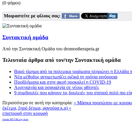
(0 ψήφοι)
Μοιραστείτε με φίλους σας:
Συντακτική ομάδα
Από την Συντακτική Ομάδα του dromostherapeia.gr
Τελευταία άρθρα από τον/την Συντακτική ομάδα
Βαρύ τίμημα από τα πολεμικα τραύματα πληρώνει η Ελλάδα π
Νέα μέθοδος αντιμετωπίζει ριζικά τη χρόνια ρινόρροια
Προβλήματα και στην ακοή προκαλεί η COVID-19
Αυχεναλγία και οσφυαλγία σε νέους αθλητές
9 συμβουλές που κάνουν τις δουλειές του σπιτιού πολύ πιο ε
Περισσότερα σε αυτή την κατηγορία:
« Μάσκα προσώπου με κουρκο
έκζεμα, ξηρό δέρμα, φαγούρα κ.α) »
επιστροφή στην κορυφή
Joomla SEF URLs by Artio