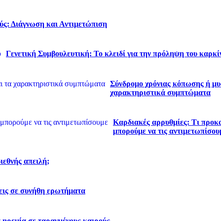
ύς: Διάγνωση και Αντιμετώπιση
Γενετική Συμβουλευτική: Το κλειδί για την πρόληψη του καρκί
Σύνδρομο χρόνιας κόπωσης ή μυα
χαρακτηριστικά συμπτώματα
Καρδιακές αρρυθμίες: Τι προκα
μπορούμε να τις αντιμετωπίσου
διεθνής απειλή;
εις σε συνήθη ερωτήματα
 ηρεμία σε ταραγμένους καιρούς