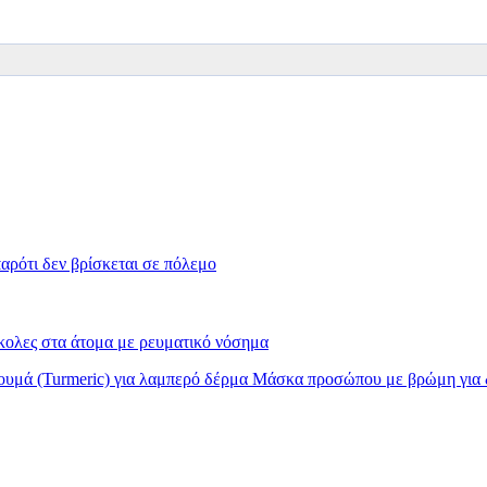
αρότι δεν βρίσκεται σε πόλεμο
ύκολες στα άτομα με ρευματικό νόσημα
υμά (Turmeric) για λαμπερό δέρμα
Μάσκα προσώπου με βρώμη για δ