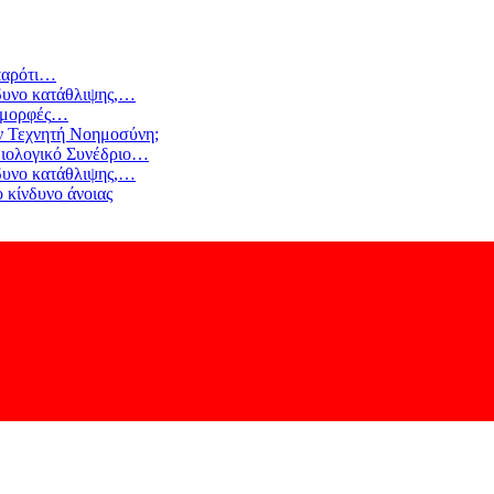
αρότι
…
δυνο κατάθλιψης,
…
 μορφές
…
ν Τεχνητή Νοημοσύνη;
ιολογικό Συνέδριο
…
δυνο κατάθλιψης,
…
 κίνδυνο άνοιας