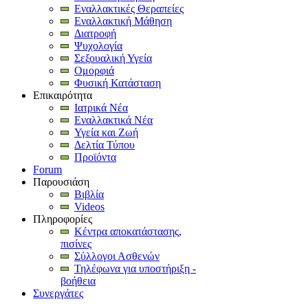
Εναλλακτικές Θεραπείες
Εναλλακτική Μάθηση
Διατροφή
Ψυχολογία
Σεξουαλική Υγεία
Ομορφιά
Φυσική Κατάσταση
Επικαιρότητα
Ιατρικά Νέα
Εναλλακτικά Νέα
Υγεία και Ζωή
Δελτία Τύπου
Προϊόντα
Forum
Παρουσιάση
Βιβλία
Videos
Πληροφορίες
Κέντρα αποκατάστασης,
πισίνες
Σύλλογοι Ασθενών
Τηλέφωνα για υποστήριξη -
βοήθεια
Συνεργάτες