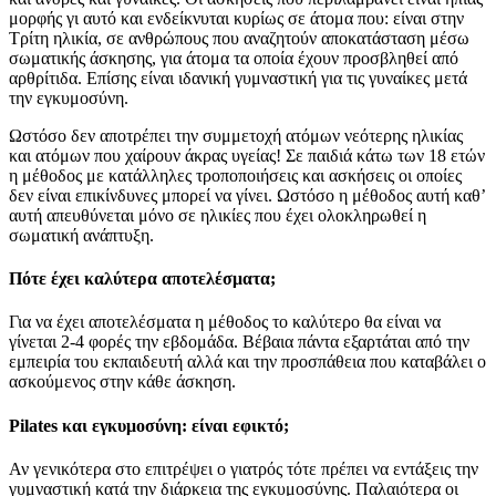
μορφής γι αυτό και ενδείκνυται κυρίως σε άτομα που: είναι στην
Τρίτη ηλικία, σε ανθρώπους που αναζητούν αποκατάσταση μέσω
σωματικής άσκησης, για άτομα τα οποία έχουν προσβληθεί από
αρθρίτιδα. Επίσης είναι ιδανική γυμναστική για τις γυναίκες μετά
την εγκυμοσύνη.
Ωστόσο δεν αποτρέπει την συμμετοχή ατόμων νεότερης ηλικίας
και ατόμων που χαίρουν άκρας υγείας! Σε παιδιά κάτω των 18 ετών
η μέθοδος με κατάλληλες τροποποιήσεις και ασκήσεις οι οποίες
δεν είναι επικίνδυνες μπορεί να γίνει. Ωστόσο η μέθοδος αυτή καθ’
αυτή απευθύνεται μόνο σε ηλικίες που έχει ολοκληρωθεί η
σωματική ανάπτυξη.
Πότε έχει καλύτερα αποτελέσματα;
Για να έχει αποτελέσματα η μέθοδος το καλύτερο θα είναι να
γίνεται 2-4 φορές την εβδομάδα. Βέβαια πάντα εξαρτάται από την
εμπειρία του εκπαιδευτή αλλά και την προσπάθεια που καταβάλει ο
ασκούμενος στην κάθε άσκηση.
Pilates και εγκυμοσύνη: είναι εφικτό;
Αν γενικότερα στο επιτρέψει ο γιατρός τότε πρέπει να εντάξεις την
γυμναστική κατά την διάρκεια της εγκυμοσύνης. Παλαιότερα οι