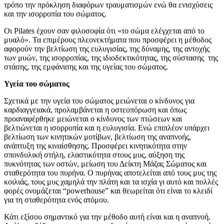
τρόπο την πρόκληση διαφόρων τραυματισμών ενώ θα ενισχύσεις
και την ισορροπία του σώματος.
Oι Pilates έχουν σαν φιλοσοφία ότι «το σώμα ελέγχεται από το
μυαλό». Τα επιμέρους πλεονεκτήματα που προσφέρει η μέθοδος
αφορούν την βελτίωση της ευλυγισίας, της δύναμης, της αντοχής
των μυών, της ισορροπίας, της ιδιοδεκτικότητας, της σύστασης της
στάσης, της εμφάνισης και της υγείας του σώματος.
Υγεία του σώματος
Σχετικά με την υγεία του σώματος μειώνεται ο κίνδυνος για
καρδιαγγειακά, προλαμβάνεται η οστεοπόρωση και όπως
προαναφέρθηκε μειώνεται ο κίνδυνος των πτώσεων και
βελτιώνεται η ισορροπία και η ευλυγισία. Ενώ επιπλέον υπάρχει
βελτίωση των κινητικών μοτίβων, βελτίωση της αναπνοής,
ανάπτυξη της κιναίσθησης. Προσφέρει κινητικότητα στην
σπονδυλική στήλη, ελαστικότητα στους μυς, αύξηση της
πυκνότητας των οστών, μείωση του Δείκτη Μάζας Σώματος και
σταθερότητα του πυρήνα. Ο πυρήνας αποτελείται από τους μυς της
κοιλιάς, τους μυς χαμηλά την πλάτη και τα ισχία γι αυτό και πολλές
φορές ονομάζεται “powerhouse” και θεωρείται ότι είναι το κλειδί
για τη σταθερότητα ενός ατόμου.
Κάτι εξίσου σημαντικό για την μέθοδο αυτή είναι και η αναπνοή.