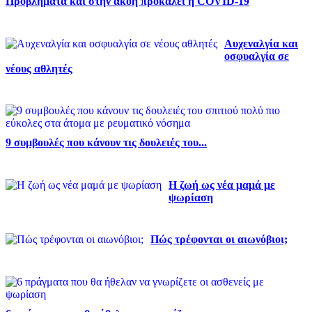
Προβλήματα και στην ακοή προκαλεί η COVID-19
Αυχεναλγία και
οσφυαλγία σε
νέους αθλητές
9 συμβουλές που κάνουν τις δουλειές του...
Η ζωή ως νέα μαμά με
ψωρίαση
Πώς τρέφονται οι αιωνόβιοι;