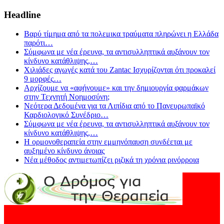
Headline
Βαρύ τίμημα από τα πολεμικα τραύματα πληρώνει η Ελλάδα
παρότι
…
Σύμφωνα με νέα έρευνα, τα αντισυλληπτικά αυξάνουν τον
κίνδυνο κατάθλιψης,
…
Χιλιάδες αγωγές κατά του Zantac Ισχυρίζονται ότι προκαλεί
9 μορφές
…
Αρχίζουμε να «αφήνουμε» και την δημιουργία φαρμάκων
στην Τεχνητή Νοημοσύνη;
Νεότερα Δεδομένα για τα Λιπίδια από το Πανευρωπαϊκό
Καρδιολογικό Συνέδριο
…
Σύμφωνα με νέα έρευνα, τα αντισυλληπτικά αυξάνουν τον
κίνδυνο κατάθλιψης,
…
Η ορμονοθεραπεία στην εμμηνόπαυση συνδέεται με
αυξημένο κίνδυνο άνοιας
Νέα μέθοδος αντιμετωπίζει ριζικά τη χρόνια ρινόρροια