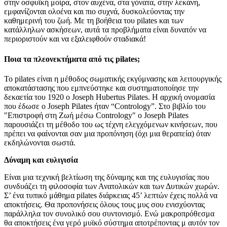
στην οσφυϊκή μοίρα, στον αυχένα, στα γόνατα, στην λεκάνη,
εμφανίζονται ολοένα και πιο συχνά, δυσκολεύοντας την
καθημερινή του ζωή. Με τη βοήθεια του pilates και των
κατάλληλων ασκήσεων, αυτά τα προβλήματα είναι δυνατόν να
περιοριστούν και να εξαλειφθούν σταδιακά!
Ποια τα πλεονεκτήματα από τις pilates;
Το pilates είναι η μέθοδος σωματικής εκγύμνασης και λειτουργικής
αποκατάστασης που εμπνεύστηκε και συστηματοποίησε την
δεκαετία του 1920 ο Joseph Hubertus Pilates. Η αρχική ονομασία
που έδωσε ο Joseph Pilates ήταν “Contrology”. Στο βιβλίο του
"Επιστροφή στη Ζωή μέσω Contrology"
ο Joseph Pilates
παρουσιάζει τη μέθοδο του ως τέχνη ελεγχόμενων κινήσεων, που
πρέπει να φαίνονται σαν μια προπόνηση (όχι μια θεραπεία) όταν
εκδηλώνονται σωστά.
Δύναμη και ευλιγισία
Είναι μια τεχνική βελτίωση της δύναμης και της ευλυγισίας που
συνδυάζει τη φιλοσοφία των Ανατολικών και των Δυτικών χωρών.
Σ’ ένα τυπικό μάθημα pilates διάρκειας 45’ λεπτών έχεις πολλά να
αποκτήσεις. Θα προπονήσεις όλους τους μυς σου ενισχύοντας
παράλληλα τον συνολικό σου συντονισμό. Ενώ μακροπρόθεσμα
θα αποκτήσεις ένα γερό μυϊκό σύστημα αποτρέποντας μ αυτόν τον