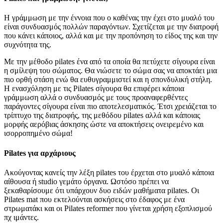
Η γράμμωση με την έννοια που ο καθένας την έχει στο μυαλό του
είναι συνδυασμός πολλών παραγόντων. Σχετίζεται με την διατροφή
που κάνει κάποιος, αλλά και με την προπόνηση το είδος της και την
συχνότητα της.
Με την μέθοδο pilates ένα από τα οποία θα πετύχετε σίγουρα είναι
η σμίλεψη του σώματος. Θα νιώσετε το σώμα σας να αποκτάει μια
πιο ορθή στάση ενώ θα ευθυγραμμιστεί και η σπονδυλική στήλη.
Η ενασχόληση με τις Pilates σίγουρα θα επιφέρει κάποια
γράμμωση αλλά ο συνδυασμός με τους προαναφερθέντες
παράγοντες σίγουρα είναι πιο αποτελεσματικός. Έτσι χρειάζεται το
τρίπτυχο της διατροφής, της μεθόδου pilates αλλά και κάποιας
μορφής αερόβιας άσκησης ώστε να αποκτήσεις ονειρεμένο και
ισορροπημένο σώμα!
Pilates για αρχάριους
Ακούγοντας κανείς την λέξη pilates του έρχεται στο μυαλό κάποια
αίθουσα ή studio γεμάτο όργανα. Ωστόσο πρέπει να
ξεκαθαρίσουμε ότι υπάρχουν δυο ειδών μαθήματα pilates. Οι
Pilates mat που εκτελούνται ασκήσεις στο έδαφος με ένα
στρωματάκι και οι Pilates reformer που γίνεται χρήση εξοπλισμού
πχ ιμάντες.