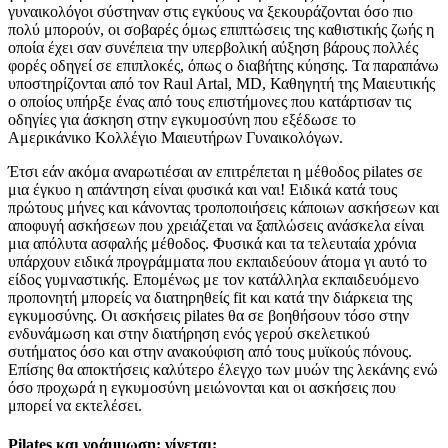
γυναικολόγοι σύστηναν στις εγκύους να ξεκουράζονται όσο πιο
πολύ μπορούν, οι σοβαρές όμως επιπτώσεις της καθιστικής ζωής η
οποία έχει σαν συνέπεια την υπερβολική αύξηση βάρους πολλές
φορές οδηγεί σε επιπλοκές, όπως ο διαβήτης κύησης. Τα παραπάνω
υποστηρίζονται από τον Raul Artal, MD, Καθηγητή της Μαιευτικής
ο οποίος υπήρξε ένας από τους επιστήμονες που κατάρτισαν τις
οδηγίες για άσκηση στην εγκυμοσύνη που εξέδωσε το
Αμερικάνικο Κολλέγιο Μαιευτήρων Γυναικολόγων.
Έτσι εάν ακόμα αναρωτιέσαι αν επιτρέπεται η μέθοδος pilates σε
μια έγκυο η απάντηση είναι φυσικά και ναι! Ειδικά κατά τους
πρώτους μήνες και κάνοντας τροποποιήσεις κάποιων ασκήσεων και
αποφυγή ασκήσεων που χρειάζεται να ξαπλώσεις ανάσκελα είναι
μια απόλυτα ασφαλής μέθοδος. Φυσικά και τα τελευταία χρόνια
υπάρχουν ειδικά προγράμματα που εκπαιδεύουν άτομα γι αυτό το
είδος γυμναστικής. Επομένως με τον κατάλληλα εκπαιδευόμενο
προπονητή μπορείς να διατηρηθείς fit και κατά την διάρκεια της
εγκυμοσύνης. Οι ασκήσεις pilates θα σε βοηθήσουν τόσο στην
ενδυνάμωση και στην διατήρηση ενός γερού σκελετικού
συτήματος όσο και στην ανακούφιση από τους μυϊκούς πόνους.
Επίσης θα αποκτήσεις καλύτερο έλεγχο των μυών της λεκάνης ενώ
όσο προχωρά η εγκυμοσύνη μειώνονται και οι ασκήσεις που
μπορεί να εκτελέσει.
Pilates και γράμμωση: γίνεται;