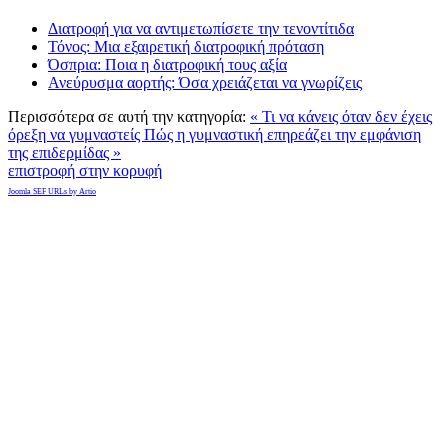
Διατροφή για να αντιμετωπίσετε την τενοντίτιδα
Τόνος: Μια εξαιρετική διατροφική πρόταση
Όσπρια: Ποια η διατροφική τους αξία
Ανεύρυσμα αορτής: Όσα χρειάζεται να γνωρίζεις
Περισσότερα σε αυτή την κατηγορία:
« Τι να κάνεις όταν δεν έχεις
όρεξη να γυμναστείς
Πώς η γυμναστική επηρεάζει την εμφάνιση
της επιδερμίδας »
επιστροφή στην κορυφή
Joomla SEF URLs by Artio