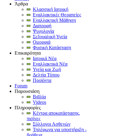
Άρθρα
Κλασσική Ιατρική
Εναλλακτικές Θεραπείες
Εναλλακτική Μάθηση
Διατροφή
Ψυχολογία
Σεξουαλική Υγεία
Ομορφιά
Φυσική Κατάσταση
Επικαιρότητα
Ιατρικά Νέα
Εναλλακτικά Νέα
Υγεία και Ζωή
Δελτία Τύπου
Προϊόντα
Forum
Παρουσιάση
Βιβλία
Videos
Πληροφορίες
Κέντρα αποκατάστασης,
πισίνες
Σύλλογοι Ασθενών
Τηλέφωνα για υποστήριξη -
βοήθεια