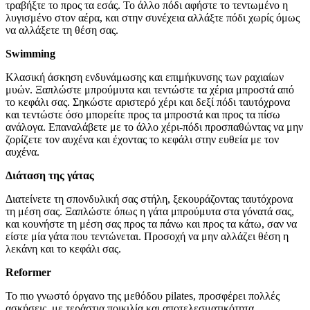
τραβήξτε το προς τα εσάς. Το άλλο πόδι αφήστε το τεντωμένο η
λυγισμένο στον αέρα, και στην συνέχεια αλλάξτε πόδι χωρίς όμως
να αλλάξετε τη θέση σας.
Swimming
Κλασική άσκηση ενδυνάμωσης και επιμήκυνσης των ραχιαίων
μυών. Ξαπλώστε μπρούμυτα και τεντώστε τα χέρια μπροστά από
το κεφάλι σας. Σηκώστε αριστερό χέρι και δεξί πόδι ταυτόχρονα
και τεντώστε όσο μπορείτε προς τα μπροστά και προς τα πίσω
ανάλογα. Επαναλάβετε με το άλλο χέρι-πόδι προσπαθώντας να μην
ζορίζετε τον αυχένα και έχοντας το κεφάλι στην ευθεία με τον
αυχένα.
Διάταση της γάτας
Διατείνετε τη σπονδυλική σας στήλη, ξεκουράζοντας ταυτόχρονα
τη μέση σας. Ξαπλώστε όπως η γάτα μπρούμυτα στα γόνατά σας,
και κουνήστε τη μέση σας προς τα πάνω και προς τα κάτω, σαν να
είστε μία γάτα που τεντώνεται. Προσοχή να μην αλλάζει θέση η
λεκάνη και το κεφάλι σας.
Reformer
Το πιο γνωστό όργανο της μεθόδου pilates, προσφέρει πολλές
ασκήσεις, με τεράστια ποικιλία και αποτελεσματικότητα.