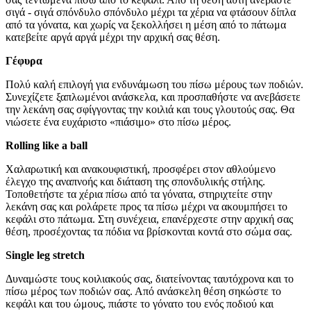
σιγά - σιγά σπόνδυλο σπόνδυλο μέχρι τα χέρια να φτάσουν δίπλα
από τα γόνατα, και χωρίς να ξεκολλήσει η μέση από το πάτωμα
κατεβείτε αργά αργά μέχρι την αρχική σας θέση.
Γέφυρα
Πολύ καλή επιλογή για ενδυνάμωση του πίσω μέρους των ποδιών.
Συνεχίζετε ξαπλωμένοι ανάσκελα, και προσπαθήστε να ανεβάσετε
την λεκάνη σας σφίγγοντας την κοιλιά και τους γλουτούς σας. Θα
νιώσετε ένα ευχάριστο «πιάσιμο» στο πίσω μέρος.
Rolling like a ball
Χαλαρωτική και ανακουφιστική, προσφέρει στον αθλούμενο
έλεγχο της αναπνοής και διάταση της σπονδυλικής στήλης.
Τοποθετήστε τα χέρια πίσω από τα γόνατα, στηριχτείτε στην
λεκάνη σας και ρολάρετε προς τα πίσω μέχρι να ακουμπήσει το
κεφάλι στο πάτωμα. Στη συνέχεια, επανέρχεστε στην αρχική σας
θέση, προσέχοντας τα πόδια να βρίσκονται κοντά στο σώμα σας.
Single leg stretch
Δυναμώστε τους κοιλιακούς σας, διατείνοντας ταυτόχρονα και το
πίσω μέρος των ποδιών σας. Από ανάσκελη θέση σηκώστε το
κεφάλι και του ώμους, πιάστε το γόνατο του ενός ποδιού και