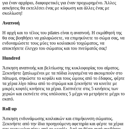
για έναν αρχάριο, διαφορετικές για έναν προχωρημένο. Άλλες
ασκήσεις θα εκτελέσει ένας με κύφωση και άλλες ένας με
σκολίωση!
Αναπνοή
Η αρχή και το τέλος του pilates είναι η αναπνοή. Η εκμάθησή της
θα σας βοηθήσει να χαλαρώσετε, να επιμηκύνετε το σώμα σας, να
ενδυναμώσετε τους μύες του κοιλιακού τοιχώματος, να
αποκτήσετε έλεγχο του σώματος και του πνεύματός σας!
Hundred
Άσκηση αναπνοής και βελτίωσης της κυκλοφορίας του αίματος.
Ξεκινήστε ξαπλωμένοι με τα πόδια λυγισμένα να ακουμπούν στο
πάτωμα, σηκώστε το κεφάλι και τους ώμους από το έδαφος, φέρτε
τα χέρια λίγο πάνω από το στρώμα και ξεκινήστε να κινείτε με
μικρές κοφτές κινήσεις τα χέρια. Εισπνέετε στις 5 κινήσεις των
χεριών και εκπνέετε στις υπόλοιπες 5 μέχρι να μετρήσετε μέχρι το
εκατό.
Roll up
Άσκηση ενδυνάμωσης κοιλιακών και επιμήκυνση σώματος.
Ξεκινήστε από την ίδια προηγούμενη αφετηρία και φέρτε τα χέρια
σας τεντωμένα πίσω από το κεφάλι. Από τη θέση αυτή ανεβάστε