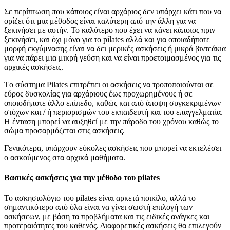
Σε περίπτωση που κάποιος είναι αρχάριος δεν υπάρχει κάτι που να
ορίζει ότι μια μέθοδος είναι καλύτερη από την άλλη για να
ξεκινήσει με αυτήν. Το καλύτερο που έχει να κάνει κάποιος πριν
ξεκινήσει, και όχι μόνο για το pilates αλλά και για οποιαδήποτε
μορφή εκγύμνασης είναι να δει μερικές ασκήσεις ή μικρά βιντεάκια
για να πάρει μια μικρή γεύση και να είναι προετοιμασμένος για τις
αρχικές ασκήσεις.
Tο σύστημα Pilates επιτρέπει οι ασκήσεις να τροποποιούνται σε
εύρος δυσκολίας για αρχάριους έως προχωρημένους ή σε
οποιοδήποτε άλλο επίπεδο, καθώς και από άποψη συγκεκριμένων
στόχων και / ή περιορισμών του εκπαιδευτή και του επαγγελματία.
Η ένταση μπορεί να αυξηθεί με την πάροδο του χρόνου καθώς το
σώμα προσαρμόζεται στις ασκήσεις.
Γενικότερα, υπάρχουν εύκολες ασκήσεις που μπορεί να εκτελέσει
ο ασκούμενος στα αρχικά μαθήματα.
Βασικές ασκήσεις για την μέθοδο του pilates
Το ασκησιολόγιο του pilates είναι αρκετά ποικίλο, αλλά το
σημαντικότερο από όλα είναι να γίνει σωστή επιλογή των
ασκήσεων, με βάση τα προβλήματα και τις ειδικές ανάγκες και
προτεραιότητες του καθενός. Διαφορετικές ασκήσεις θα επιλεγούν