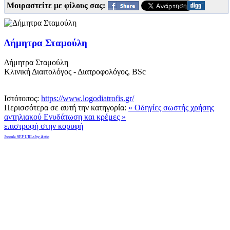
Μοιραστείτε με φίλους σας:
Δήμητρα Σταμούλη
Δήμητρα Σταμούλη
Κλινική Διαιτολόγος - Διατροφολόγος, ΒSc
Ιστότοπος:
https://www.logodiatrofis.gr/
Περισσότερα σε αυτή την κατηγορία:
« Οδηγίες σωστής χρήσης
αντηλιακού
Ενυδάτωση και κρέμες »
επιστροφή στην κορυφή
Joomla SEF URLs by Artio