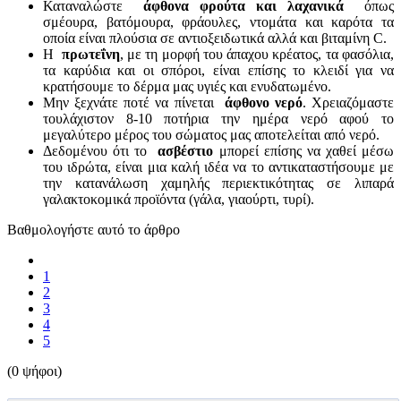
Καταναλώστε
άφθονα φρούτα και λαχανικά
όπως
σμέουρα, βατόμουρα, φράουλες, ντομάτα και καρότα τα
οποία είναι πλούσια σε αντιοξειδωτικά αλλά και βιταμίνη C.
Η
πρωτεΐνη
, με τη μορφή του άπαχου κρέατος, τα φασόλια,
τα καρύδια και οι σπόροι, είναι επίσης το κλειδί για να
κρατήσουμε το δέρμα μας υγιές και ενυδατωμένο.
Μην ξεχνάτε ποτέ να πίνεται
άφθονο νερό
. Χρειαζόμαστε
τουλάχιστον 8-10 ποτήρια την ημέρα νερό αφού το
μεγαλύτερο μέρος του σώματος μας αποτελείται από νερό.
Δεδομένου ότι το
ασβέστιο
μπορεί επίσης να χαθεί μέσω
του ιδρώτα, είναι μια καλή ιδέα να το αντικαταστήσουμε με
την κατανάλωση χαμηλής περιεκτικότητας σε λιπαρά
γαλακτοκομικά προϊόντα (γάλα, γιαούρτι, τυρί).
Βαθμολογήστε αυτό το άρθρο
1
2
3
4
5
(0 ψήφοι)