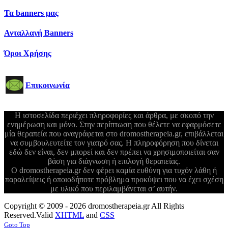
Τα banners μας
Ανταλλαγή Banners
Όροι Χρήσης
Επικοινωνία
Η ιστοσελίδα περιέχει πληροφορίες και άρθρα, με σκοπό την
ενημέρωση και μόνο. Στην περίπτωση που θέλετε να εφαρμόσετε
μία θεραπεία που αναγράφεται στο dromostherapeia.gr, επιβάλλεται
να συμβουλευτείτε τον γιατρό σας. Η πληροφόρηση που δίνεται
εδώ δεν είναι, δεν μπορεί και δεν πρέπει να χρησιμοποιείται σαν
βάση για διάγνωση ή επιλογή θεραπείας.
Ο dromostherapeia.gr δεν φέρει καμία ευθύνη για τυχόν λάθη ή
παραλείψεις ή οποιοδήποτε πρόβλημα προκύψει που να έχει σχέση
με υλικό που περιλαμβάνεται σ’ αυτήν.
Copyright © 2009 - 2026 dromostherapeia.gr All Rights
Reserved.
Valid
XHTML
and
CSS
Goto Top