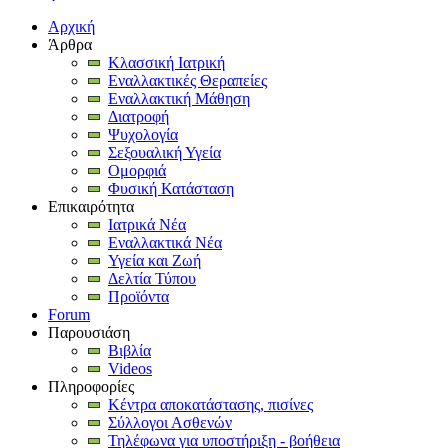
Αρχική
Άρθρα
Κλασσική Ιατρική
Εναλλακτικές Θεραπείες
Εναλλακτική Μάθηση
Διατροφή
Ψυχολογία
Σεξουαλική Υγεία
Ομορφιά
Φυσική Κατάσταση
Επικαιρότητα
Ιατρικά Νέα
Εναλλακτικά Νέα
Υγεία και Ζωή
Δελτία Τύπου
Προϊόντα
Forum
Παρουσιάση
Βιβλία
Videos
Πληροφορίες
Κέντρα αποκατάστασης, πισίνες
Σύλλογοι Ασθενών
Τηλέφωνα για υποστήριξη - βοήθεια