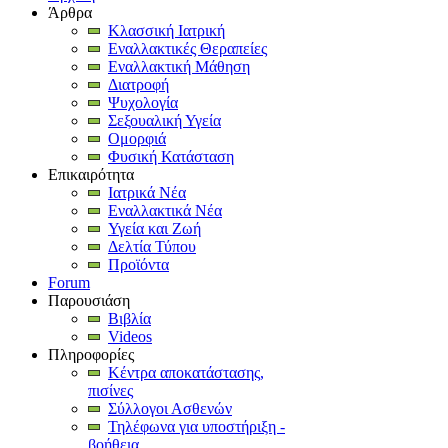
Άρθρα
Κλασσική Ιατρική
Εναλλακτικές Θεραπείες
Εναλλακτική Μάθηση
Διατροφή
Ψυχολογία
Σεξουαλική Υγεία
Ομορφιά
Φυσική Κατάσταση
Επικαιρότητα
Ιατρικά Νέα
Εναλλακτικά Νέα
Υγεία και Ζωή
Δελτία Τύπου
Προϊόντα
Forum
Παρουσιάση
Βιβλία
Videos
Πληροφορίες
Κέντρα αποκατάστασης,
πισίνες
Σύλλογοι Ασθενών
Τηλέφωνα για υποστήριξη -
βοήθεια