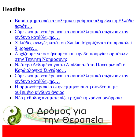
Headline
Βαρύ τίμημα από τα πολεμικα τραύματα πληρώνει η Ελλάδα
παρότι
…
Σύμφωνα με νέα έρευνα, τα αντισυλληπτικά αυξάνουν τον
κίνδυνο κατάθλιψης,
…
Χιλιάδες αγωγές κατά του Zantac Ισχυρίζονται ότι προκαλεί
9 μορφές
…
Αρχίζουμε να «αφήνουμε» και την δημιουργία φαρμάκων
στην Τεχνητή Νοημοσύνη;
Νεότερα Δεδομένα για τα Λιπίδια από το Πανευρωπαϊκό
Καρδιολογικό Συνέδριο
…
Σύμφωνα με νέα έρευνα, τα αντισυλληπτικά αυξάνουν τον
κίνδυνο κατάθλιψης,
…
Η ορμονοθεραπεία στην εμμηνόπαυση συνδέεται με
αυξημένο κίνδυνο άνοιας
Νέα μέθοδος αντιμετωπίζει ριζικά τη χρόνια ρινόρροια