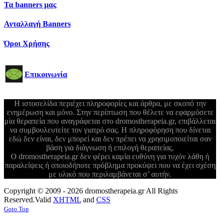
Τα banners μας
Ανταλλαγή Banners
Όροι Χρήσης
Επικοινωνία
Η ιστοσελίδα περιέχει πληροφορίες και άρθρα, με σκοπό την
ενημέρωση και μόνο. Στην περίπτωση που θέλετε να εφαρμόσετε
μία θεραπεία που αναγράφεται στο dromostherapeia.gr, επιβάλλεται
να συμβουλευτείτε τον γιατρό σας. Η πληροφόρηση που δίνεται
εδώ δεν είναι, δεν μπορεί και δεν πρέπει να χρησιμοποιείται σαν
βάση για διάγνωση ή επιλογή θεραπείας.
Ο dromostherapeia.gr δεν φέρει καμία ευθύνη για τυχόν λάθη ή
παραλείψεις ή οποιοδήποτε πρόβλημα προκύψει που να έχει σχέση
με υλικό που περιλαμβάνεται σ’ αυτήν.
Copyright © 2009 - 2026 dromostherapeia.gr All Rights
Reserved.
Valid
XHTML
and
CSS
Goto Top