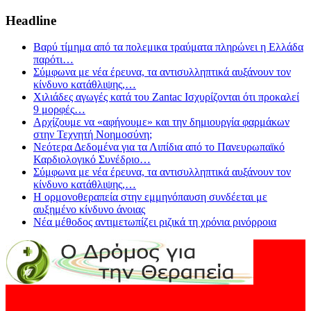
Headline
Βαρύ τίμημα από τα πολεμικα τραύματα πληρώνει η Ελλάδα
παρότι
…
Σύμφωνα με νέα έρευνα, τα αντισυλληπτικά αυξάνουν τον
κίνδυνο κατάθλιψης,
…
Χιλιάδες αγωγές κατά του Zantac Ισχυρίζονται ότι προκαλεί
9 μορφές
…
Αρχίζουμε να «αφήνουμε» και την δημιουργία φαρμάκων
στην Τεχνητή Νοημοσύνη;
Νεότερα Δεδομένα για τα Λιπίδια από το Πανευρωπαϊκό
Καρδιολογικό Συνέδριο
…
Σύμφωνα με νέα έρευνα, τα αντισυλληπτικά αυξάνουν τον
κίνδυνο κατάθλιψης,
…
Η ορμονοθεραπεία στην εμμηνόπαυση συνδέεται με
αυξημένο κίνδυνο άνοιας
Νέα μέθοδος αντιμετωπίζει ριζικά τη χρόνια ρινόρροια