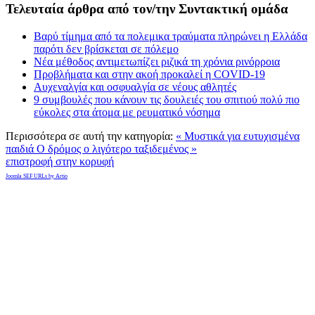
Τελευταία άρθρα από τον/την Συντακτική ομάδα
Βαρύ τίμημα από τα πολεμικα τραύματα πληρώνει η Ελλάδα
παρότι δεν βρίσκεται σε πόλεμο
Νέα μέθοδος αντιμετωπίζει ριζικά τη χρόνια ρινόρροια
Προβλήματα και στην ακοή προκαλεί η COVID-19
Αυχεναλγία και οσφυαλγία σε νέους αθλητές
9 συμβουλές που κάνουν τις δουλειές του σπιτιού πολύ πιο
εύκολες στα άτομα με ρευματικό νόσημα
Περισσότερα σε αυτή την κατηγορία:
« Μυστικά για ευτυχισµένα
παιδιά
Ο δρόμος ο λιγότερο ταξιδεμένος »
επιστροφή στην κορυφή
Joomla SEF URLs by Artio