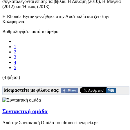
συγκαταλέγονται επίσης τα βιβλία: Η Δύναμη (2010), Η Μαγεία
(2012) και Ήρωας (2013).
Η Rhonda Byrne γεννήθηκε στην Αυστραλία και ζει στην
Καλιφόρνια.
Βαθμολογήστε αυτό το άρθρο
1
2
3
4
5
(4 ψήφοι)
Μοιραστείτε με φίλους σας:
Συντακτική ομάδα
Από την Συντακτική Ομάδα του dromostherapeia.gr