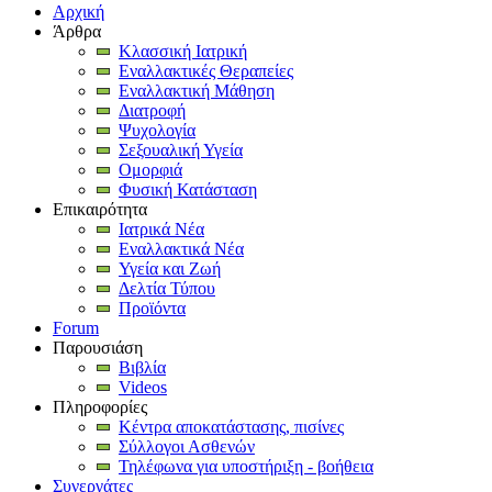
Αρχική
Άρθρα
Κλασσική Ιατρική
Εναλλακτικές Θεραπείες
Εναλλακτική Μάθηση
Διατροφή
Ψυχολογία
Σεξουαλική Υγεία
Ομορφιά
Φυσική Κατάσταση
Επικαιρότητα
Ιατρικά Νέα
Εναλλακτικά Νέα
Υγεία και Ζωή
Δελτία Τύπου
Προϊόντα
Forum
Παρουσιάση
Βιβλία
Videos
Πληροφορίες
Κέντρα αποκατάστασης, πισίνες
Σύλλογοι Ασθενών
Τηλέφωνα για υποστήριξη - βοήθεια
Συνεργάτες