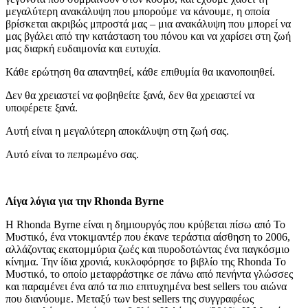
μεγαλύτερη ανακάλυψη που μπορούμε να κάνουμε, η οποία
βρίσκεται ακριβώς μπροστά μας – μια ανακάλυψη που μπορεί να
μας βγάλει από την κατάσταση του πόνου και να χαρίσει στη ζωή
μας διαρκή ευδαιμονία και ευτυχία.
Κάθε ερώτηση θα απαντηθεί, κάθε επιθυμία θα ικανοποιηθεί.
Δεν θα χρειαστεί να φοβηθείτε ξανά, δεν θα χρειαστεί να
υποφέρετε ξανά.
Αυτή είναι η μεγαλύτερη αποκάλυψη στη ζωή σας.
Αυτό είναι το πεπρωμένο σας.
Λίγα λόγια για την Rhonda Byrne
Η Rhonda Byrne είναι η δημιουργός που κρύβεται πίσω από Το
Μυστικό, ένα ντοκιμαντέρ που έκανε τεράστια αίσθηση το 2006,
αλλάζοντας εκατομμύρια ζωές και πυροδοτώντας ένα παγκόσμιο
κίνημα. Την ίδια χρονιά, κυκλοφόρησε το βιβλίο της Rhonda Το
Μυστικό, το οποίο μεταφράστηκε σε πάνω από πενήντα γλώσσες
και παραμένει ένα από τα πιο επιτυχημένα best sellers του αιώνα
που διανύουμε. Μεταξύ των best sellers της συγγραφέως