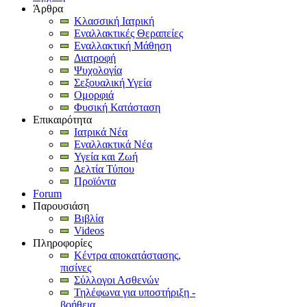
Άρθρα
Κλασσική Ιατρική
Εναλλακτικές Θεραπείες
Εναλλακτική Μάθηση
Διατροφή
Ψυχολογία
Σεξουαλική Υγεία
Ομορφιά
Φυσική Κατάσταση
Επικαιρότητα
Ιατρικά Νέα
Εναλλακτικά Νέα
Υγεία και Ζωή
Δελτία Τύπου
Προϊόντα
Forum
Παρουσιάση
Βιβλία
Videos
Πληροφορίες
Κέντρα αποκατάστασης,
πισίνες
Σύλλογοι Ασθενών
Τηλέφωνα για υποστήριξη -
βοήθεια