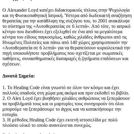
Ο Alexander Loyd κατέχει διδακτορικούς τίτλους στην Ψυχολογία
και τη Φυσικοπαθητική Ιατρική. Ύστερα από δωδεκαετή αναζήτηση
θεραπείας για την κατάθλιψη της συζύγου του, το 2001 ανακάλυψε
το σύστημα της «Αυτοθεραπείας σε 6 λεπτά». Από τότε, το ιατρικό
κέντρο που διευθύνει έχει εξελιχθεί σε ένα από τα μεγαλύτερα
κέντρα του είδους παγκοσμίως, καθώς χιλιάδες άνθρωποι από τις
Ηνωμένες Πολιτείες και πάνω από 140 χώρες χρησιμοποιούν την
«Αυτοθεραπεία σε 6 λεπτά» για να θεραπεύσουν κυριολεκτικά την
πηγή οποιουδήποτε προβλήματος που σχετίζεται με σωματικές
παθήσεις, συναισθηματικές διαταραχές ή ζητήματα επιδόσεων και
σχέσεων.
Δυνατά Σημεία:
1. Το Healing Code είναι γνωστό σε όλον τον κόσμο και έχει
πολλούς οπαδούς στη χώρα μας ακόμα και πριν εκδοθεί το βιβλίο.
2. Ο Alex Loyd έχει βοηθήσει χιλιάδες ανθρώπους να ξεπεράσουν
τα προβλήματά τους και οι μαρτυρίες τους συνηγορούν ότι όλοι
μπορούμε να ξεπεράσουμε το άγχος και να κατακτήσουμε την
ευτυχία.
3. Η μέθοδος Healing Code έχει εκτενή ιστοσελίδα με πολύ
πλούσιο υλικό το οποίο ανανεώνεται συνεχώς.