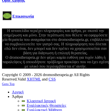
Όροι Χρήσης
Επικοινωνία
Η ιστοσελίδα περιέχει πληροφορίες και άρθρα, με σκοπό την
ενημέρωση και μόνο. Στην περίπτωση που θέλετε να εφαρμόσετε
μία θεραπεία που αναγράφεται στο dromostherapeia.gr, επιβάλλεται
να συμβουλευτείτε τον γιατρό σας. Η πληροφόρηση που δίνεται
εδώ δεν είναι, δεν μπορεί και δεν πρέπει να χρησιμοποιείται σαν
βάση για διάγνωση ή επιλογή θεραπείας.
Ο dromostherapeia.gr δεν φέρει καμία ευθύνη για τυχόν λάθη ή
παραλείψεις ή οποιοδήποτε πρόβλημα προκύψει που να έχει σχέση
με υλικό που περιλαμβάνεται σ’ αυτήν.
Copyright © 2009 - 2026 dromostherapeia.gr All Rights
Reserved.
Valid
XHTML
and
CSS
Goto Top
Αρχική
Άρθρα
Κλασσική Ιατρική
Εναλλακτικές Θεραπείες
Εναλλακτική Μάθηση