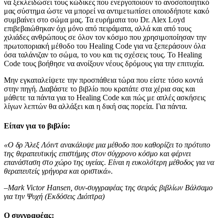
να ξεκλειδώσει τους κώδικες που ενεργοποιούν το ανοσοποιητικό
μας σύστημα ώστε να μπορεί να αντιμετωπίσει οποιοδήποτε κακό
συμβαίνει στο σώμα μας. Τα ευρήματα του Dr. Alex Loyd
επιβεβαιώθηκαν όχι μόνο από πειράματα, αλλά και από τους
χιλιάδες ανθρώπους σε όλον τον κόσμο που χρησιμοποίησαν την
πρωτοποριακή μέθοδο του Healing Code για να ξεπεράσουν όλα
όσα ταλάνιζαν το σώμα, το νου και τις σχέσεις τους. Το Healing
Code τους βοήθησε να ανοίξουν νέους δρόμους για την επιτυχία.
Μην εγκαταλείψετε την προσπάθεια τώρα που είστε τόσο κοντά
στην πηγή. Διαβάστε το βιβλίο που κρατάτε στα χέρια σας και
μάθετε τα πάντα για το Healing Code και πώς με απλές ασκήσεις
λίγων λεπτών θα αλλάξει και η δική σας πορεία. Για πάντα.
Είπαν για το βιβλίο:
«Ο δρ Άλεξ Λόιντ ανακάλυψε μια μέθοδο που καθορίζει το πρότυπο
της θεραπευτικής επιστήμης στον σύγχρονο κόσμο και φέρνει
επανάσταση στο χώρο της υγείας. Είναι η ευκολότερη μέθοδος για να
θεραπευτείς γρήγορα και οριστικά».
–Mark Victor Hansen, συν-συγγραφέας της σειράς βιβλίων Βάλσαμο
για την Ψυχή (Εκδόσεις Διόπτρα)
Ο συγγραφέας: