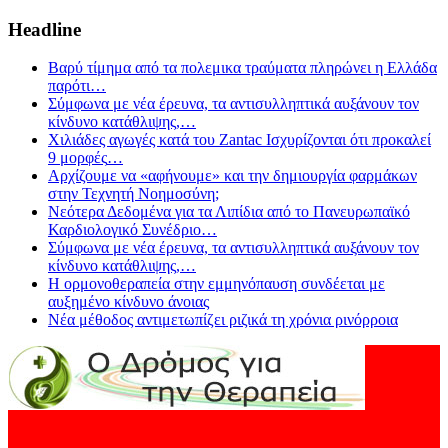
Headline
Βαρύ τίμημα από τα πολεμικα τραύματα πληρώνει η Ελλάδα
παρότι
…
Σύμφωνα με νέα έρευνα, τα αντισυλληπτικά αυξάνουν τον
κίνδυνο κατάθλιψης,
…
Χιλιάδες αγωγές κατά του Zantac Ισχυρίζονται ότι προκαλεί
9 μορφές
…
Αρχίζουμε να «αφήνουμε» και την δημιουργία φαρμάκων
στην Τεχνητή Νοημοσύνη;
Νεότερα Δεδομένα για τα Λιπίδια από το Πανευρωπαϊκό
Καρδιολογικό Συνέδριο
…
Σύμφωνα με νέα έρευνα, τα αντισυλληπτικά αυξάνουν τον
κίνδυνο κατάθλιψης,
…
Η ορμονοθεραπεία στην εμμηνόπαυση συνδέεται με
αυξημένο κίνδυνο άνοιας
Νέα μέθοδος αντιμετωπίζει ριζικά τη χρόνια ρινόρροια