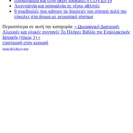
Προβλήματα και στην ακοή προκαλεί η COVID-19
Αυχεναλγία και οσφυαλγία σε νέους αθλητές
9 συμβουλές που κάνουν τις δουλειές του σπιτιού πολύ πιο
εύκολες στα άτομα με ρευματικό νόσημα
Περισσότερα σε αυτή την κατηγορία:
« Ωμοφαγική Διατροφή:
Αλμυρές και γλυκές συνταγές
Το Πλήρες Βιβλίο της Εναλλακτικής
Ιατρικής (τόμος 1) »
επιστροφή στην κορυφή
Joomla SEF URLs by Artio