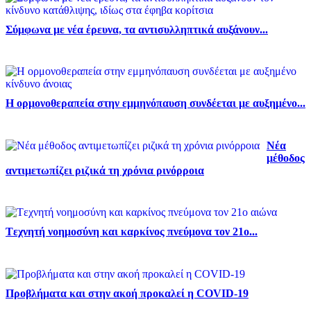
Σύμφωνα με νέα έρευνα, τα αντισυλληπτικά αυξάνουν...
Η ορμονοθεραπεία στην εμμηνόπαυση συνδέεται με αυξημένο...
Νέα
μέθοδος
αντιμετωπίζει ριζικά τη χρόνια ρινόρροια
Tεχνητή νοημοσύνη και καρκίνος πνεύμονα τον 21ο...
Προβλήματα και στην ακοή προκαλεί η COVID-19