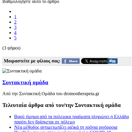
Βαθμολογήστε αυτό το άρθρο
1
2
3
4
5
(3 ψήφοι)
Μοιραστείτε με φίλους σας:
Συντακτική ομάδα
Από την Συντακτική Ομάδα του dromostherapeia.gr
Τελευταία άρθρα από τον/την Συντακτική ομάδα
Βαρύ τίμημα από τα πολεμικα τραύματα πληρώνει η Ελλάδα
παρότι δεν βρίσκεται σε πόλεμο
Νέα μέθοδος αντιμετωπίζει ριζικά τη χρόνια ρινόρροια