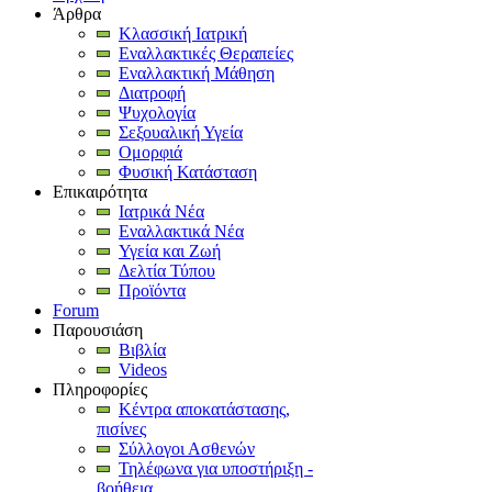
Άρθρα
Κλασσική Ιατρική
Εναλλακτικές Θεραπείες
Εναλλακτική Μάθηση
Διατροφή
Ψυχολογία
Σεξουαλική Υγεία
Ομορφιά
Φυσική Κατάσταση
Επικαιρότητα
Ιατρικά Νέα
Εναλλακτικά Νέα
Υγεία και Ζωή
Δελτία Τύπου
Προϊόντα
Forum
Παρουσιάση
Βιβλία
Videos
Πληροφορίες
Κέντρα αποκατάστασης,
πισίνες
Σύλλογοι Ασθενών
Τηλέφωνα για υποστήριξη -
βοήθεια