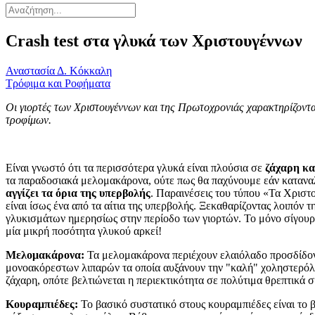
Crash test στα γλυκά των Χριστουγέννων
Αναστασία Δ. Κόκκαλη
Τρόφιμα και Ροφήματα
Οι γιορτές των Χριστουγέννων και της Πρωτοχρονιάς χαρακτηρίζονται
τροφίμων.
Είναι γνωστό ότι τα περισσότερα γλυκά είναι πλούσια σε
ζάχαρη κα
τα παραδοσιακά μελομακάρονα, ούτε πως θα παχύνουμε εάν καταν
αγγίζει τα όρια της υπερβολής
. Παραινέσεις του τύπου «Τα Χριστο
είναι ίσως ένα από τα αίτια της υπερβολής. Ξεκαθαρίζοντας λοιπόν
γλυκισμάτων ημερησίως στην περίοδο των γιορτών. Το μόνο σίγουρο
μία μικρή ποσότητα γλυκού αρκεί!
Μελομακάρονα:
Τα μελομακάρονα περιέχουν ελαιόλαδο προσδίδοντα
μονοακόρεστων λιπαρών τα οποία αυξάνουν την "καλή" χοληστερόλη (
ζάχαρη, οπότε βελτιώνεται η περιεκτικότητα σε πολύτιμα θρεπτικά 
Κουραμπιέδες:
Το βασικό συστατικό στους κουραμπιέδες είναι το 