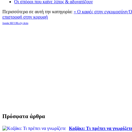
Οι σπόροι που καίνε λίπος & αδυνατίζουν
Περισσότερα σε αυτή την κατηγορία:
« Ο καφές στην εγκυμοσύνη
Ό
επιστροφή στην κορυφή
Joomla SEF URLs by Artio
Πρόσφατα άρθρα
Κοξάκι: Τι πρέπει να γνωρίζετ