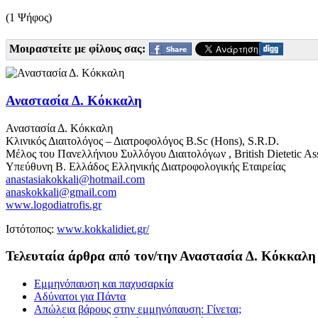
(1 Ψήφος)
Μοιραστείτε με φίλους σας:
Αναστασία Δ. Κόκκαλη
Αναστασία Δ. Κόκκαλη
Κλινικός Διαιτολόγος – Διατροφολόγος B.Sc (Hons), S.R.D.
Μέλος του Πανελλήνιου Συλλόγου Διαιτολόγων , British Dietetic Ass
Υπεύθυνη Β. Ελλάδος Ελληνικής Διατροφολογικής Εταιρείας
anastasiakokkali@hotmail.com
anaskokkali@gmail.com
www.logodiatrofis.gr
Ιστότοπος:
www.kokkalidiet.gr/
Τελευταία άρθρα από τον/την Αναστασία Δ. Κόκκαλη
Εμμηνόπαυση και παχυσαρκία
Αδύνατοι για Πάντα
Απώλεια βάρους στην εμμηνόπαυση: Γίνεται;