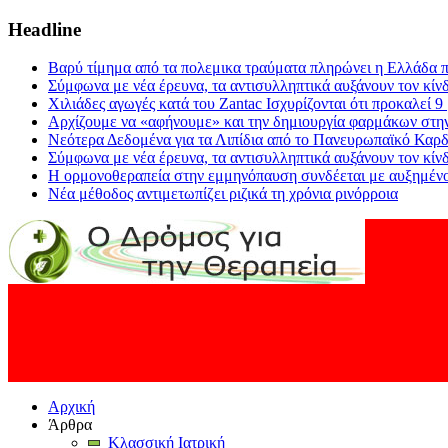
Headline
Βαρύ τίμημα από τα πολεμικα τραύματα πληρώνει η Ελλάδα π
Σύμφωνα με νέα έρευνα, τα αντισυλληπτικά αυξάνουν τον κίν
Χιλιάδες αγωγές κατά του Zantac Ισχυρίζονται ότι προκαλεί 9
Αρχίζουμε να «αφήνουμε» και την δημιουργία φαρμάκων στη
Νεότερα Δεδομένα για τα Λιπίδια από το Πανευρωπαϊκό Καρδ
Σύμφωνα με νέα έρευνα, τα αντισυλληπτικά αυξάνουν τον κίν
Η ορμονοθεραπεία στην εμμηνόπαυση συνδέεται με αυξημένο
Νέα μέθοδος αντιμετωπίζει ριζικά τη χρόνια ρινόρροια
Αρχική
Άρθρα
Κλασσική Ιατρική