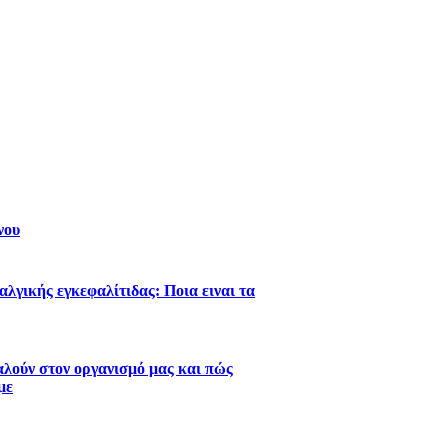
νου
λγικής εγκεφαλίτιδας: Ποια ειναι τα
λούν στον οργανισμό μας και πώς
με