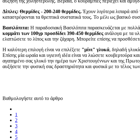
αύξηση της χοληστερόλης. Βέβαια, ο κουραμπιές περιέχει και αμύγ
Δίπλες:
Θερμίδες - 200-240 θερμίδες.
Έχουν λιγότερα λιπαρά από τ
καταστρέφονται τα θρεπτικά συστατικά τους. Το μέλι ως βασικό συσ
Βασιλόπιτα:
Η παραδοσιακή Βασιλόπιτα παρασκευάζεται με πολλά α
κομμάτι των 100γρ προσδίδει 390-450 θερμίδες
ανάλογα με τα υλ
ελαττώσετε το λίπος και την ζάχαρη. Μπορείτε επίσης να προσθέσετ
Η καλύτερη επιλογή είναι να επιλέξετε
"μίνι" γλυκά
, δηλαδή γλυκί
Επίσης μία ωραία και υγιεινή ιδέα είναι να λιώσετε κουβερτούρα κ
αγαπημένο σας γλυκό την ημέρα των Χριστουγέννων και της Πρωτοχρ
αυξήσετε την φυσική σας δραστηριότητα και φυσικά με το τέλος των
Βαθμολογήστε αυτό το άρθρο
1
2
3
4
5