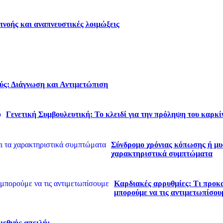
νοής και αναπνευστικές λοιμώξεις
ύς: Διάγνωση και Αντιμετώπιση
Γενετική Συμβουλευτική: Το κλειδί για την πρόληψη του καρκί
Σύνδρομο χρόνιας κόπωσης ή μυα
χαρακτηριστικά συμπτώματα
Καρδιακές αρρυθμίες: Τι προκα
μπορούμε να τις αντιμετωπίσου
διεθνής απειλή;