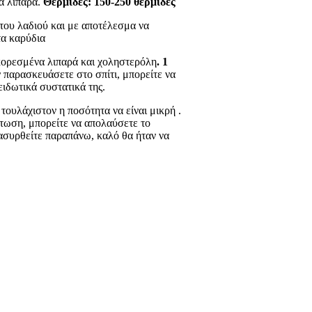
τα λιπαρά.
Θερμίδες: 150-250 θερμίδες
 του λαδιού και με αποτέλεσμα να
τα καρύδια
κορεσμένα λιπαρά και χοληστερόλη
. 1
 παρασκευάσετε στο σπίτι, μπορείτε να
ειδωτικά συστατικά της.
τουλάχιστον η ποσότητα να είναι μικρή .
πτωση, μπορείτε να απολαύσετε το
ρασυρθείτε παραπάνω, καλό θα ήταν να