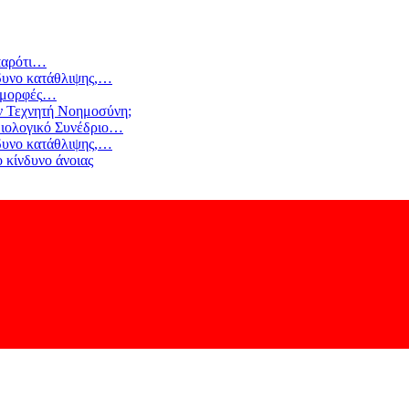
αρότι
…
δυνο κατάθλιψης,
…
 μορφές
…
ν Τεχνητή Νοημοσύνη;
ιολογικό Συνέδριο
…
δυνο κατάθλιψης,
…
 κίνδυνο άνοιας