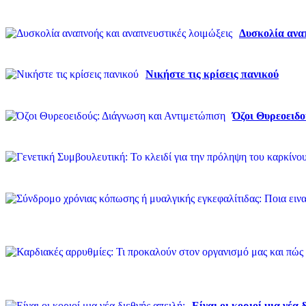
Δυσκολία αναπ
Νικήστε τις κρίσεις πανικού
Όζοι Θυρεοειδο
Είναι οι κοριοί μια νέα 