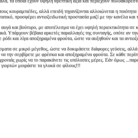
δαλα, τα οποία έχουν υψηλή θρεπτική αξία και περιέχουν πολυακόρεσ
ους κουραμπιέδες, αλλά επειδή τηγανίζονται αλλοιώνεται η ποιότητα
τατικό, προσφέρει αντιοξειδωτική προστασία μαζί με την κανέλα και 
υγά και βούτυρο, με αποτέλεσμα να έχει υψηλή περιεκτικότητα σε 
ικά. Υπάρχουν βέβαια αρκετές παραλλαγές της συνταγής, οπότε αν την
ε ρόδι και λίγα αποξηραμένα φρούτα, ώστε να αυξηθούν και τα αντιοξ
σματα σε μικρό μέγεθος, ώστε να δοκιμάσετε διάφορες γεύσεις, αλλά 
αι να την σερβίρετε με φρέσκα και αποξηραμένα φρούτα. Σε κάθε περί
ονιάς χωρίς να το παρακάνετε τις υπόλοιπες μέρες. Εάν όμως ...πα
 γιορτών μοιράστε τα γλυκά σε φίλους!!!