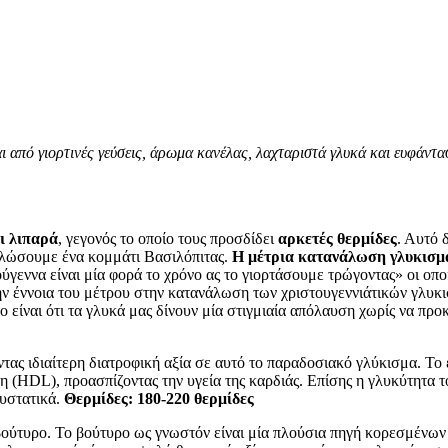
 από γιορτινές γεύσεις, άρωμα κανέλας, λαχταριστά γλυκά και ευφάντ
ι λιπαρά
, γεγονός το οποίο τους προσδίδει
αρκετές θερμίδες
. Αυτό 
αλώσουμε ένα κομμάτι Βασιλόπιτας.
Η μέτρια κατανάλωση γλυκισμά
ύγεννα είναι μία φορά το χρόνο ας το γιορτάσουμε τρώγοντας» οι οποί
 την έννοια του μέτρου στην κατανάλωση των χριστουγεννιάτικών γλυκ
 είναι ότι τα γλυκά μας δίνουν μία στιγμιαία απόλαυση χωρίς να πρ
ς ιδιαίτερη διατροφική αξία σε αυτό το παραδοσιακό γλύκισμα. Το 
HDL), προασπίζοντας την υγεία της καρδιάς. Επίσης η γλυκύτητα του
συστατικά.
Θερμίδες: 180-220 θερμίδες
βούτυρο. Το βούτυρο ως γνωστόν είναι μία πλούσια πηγή κορεσμένων λ