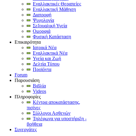
Εναλλακτικές Θεραπείες
Εναλλακτική Μάθηση
Διατροφή
Ψυχολογία
Σεξουαλική Υγεία
Ομορφιά
Φυσική Κατάσταση
Επικαιρότητα
Ιατρικά Νέα
Εναλλακτικά Νέα
Υγεία και Ζωή
Δελτία Τύπου
Προϊόντα
Forum
Παρουσιάση
Βιβλία
Videos
Πληροφορίες
Κέντρα αποκατάστασης,
πισίνες
Σύλλογοι Ασθενών
Τηλέφωνα για υποστήριξη -
βοήθεια
Συνεργάτες