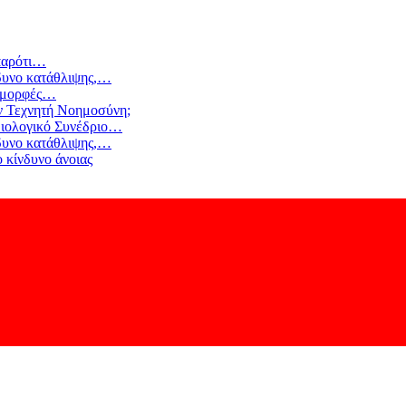
αρότι
…
δυνο κατάθλιψης,
…
 μορφές
…
ν Τεχνητή Νοημοσύνη;
ιολογικό Συνέδριο
…
δυνο κατάθλιψης,
…
 κίνδυνο άνοιας