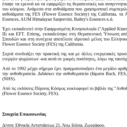
έπαψε να ερευνά κα να εφαρμόζει τις θεραπευτικές και αναγεννητ
του κόσμου. Ανάμεσα στα ανθοϊάματα που χρησιμοποιεί συμπεριλα
ανθοϊάματα της FES (Flower Essence Society) της California, τα 
Essences, AUM Himalayan Sanjeevini, Bailey's Essences κ.ά.
Έχει εκπαιδευτεί στην Εφαρμοσμένη Κινησιολογία ("Applied Kines
ΙΙ) και EFT. Επίσης, εκπαιδεύτηκε στη Θεραπευτική Ύπνωση από 
Σπουδών και στη συνέχεια αποτέλεσε ιδρυτικό μέλος του Ελληνικού
Flower Essence Society (FES) της California.
Συχνά συνδυάζει την πρακτική της και με άλλες ενεργειακές προσ
ενεργών ψυχώσεων -και αυτά σε μικρές ποσότητες, λόγω της ταυτό
Από το 1992 μέχρι σήμερα έχει πραγματοποιήσει ένα μεγάλο αριθμ
την ανθοθεραπεία. Διδάσκει την ανθοθεραπεία (Ιάματα Bach, FE
(NHS).
Από τις εκδόσεις Πύρινος Κόσμος κυκλοφορεί το βιβλίο της "Ανθοθ
(Flower Essence Society, FES).
Στοιχεία Επικοινωνίας
Δ/νση: Εθνικής Αντιστάσεως 21, Άνω Ιλίσια, Ζωγράφου.