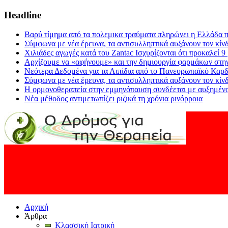
Headline
Βαρύ τίμημα από τα πολεμικα τραύματα πληρώνει η Ελλάδα π
Σύμφωνα με νέα έρευνα, τα αντισυλληπτικά αυξάνουν τον κίν
Χιλιάδες αγωγές κατά του Zantac Ισχυρίζονται ότι προκαλεί 9
Αρχίζουμε να «αφήνουμε» και την δημιουργία φαρμάκων στη
Νεότερα Δεδομένα για τα Λιπίδια από το Πανευρωπαϊκό Καρδ
Σύμφωνα με νέα έρευνα, τα αντισυλληπτικά αυξάνουν τον κίν
Η ορμονοθεραπεία στην εμμηνόπαυση συνδέεται με αυξημένο
Νέα μέθοδος αντιμετωπίζει ριζικά τη χρόνια ρινόρροια
Αρχική
Άρθρα
Κλασσική Ιατρική