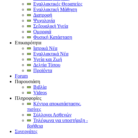
Εναλλακτικές Θεραπείες
Εναλλακτική Μάθηση
Διατροφή
Ψυχολογία
Σεξουαλική Υγεία
Ομορφιά
Φυσική Κατάσταση
Επικαιρότητα
Ιατρικά Νέα
Εναλλακτικά Νέα
Υγεία και Ζωή
Δελτία Τύπου
Προϊόντα
Forum
Παρουσιάση
Βιβλία
Videos
Πληροφορίες
Κέντρα αποκατάστασης,
πισίνες
Σύλλογοι Ασθενών
Τηλέφωνα για υποστήριξη -
βοήθεια
Συνεργάτες