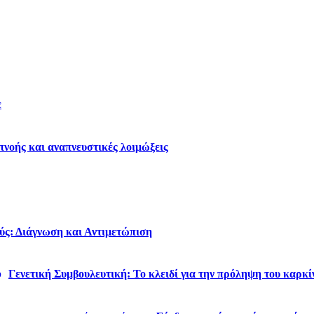
ε
νοής και αναπνευστικές λοιμώξεις
ύς: Διάγνωση και Αντιμετώπιση
Γενετική Συμβουλευτική: Το κλειδί για την πρόληψη του καρκί