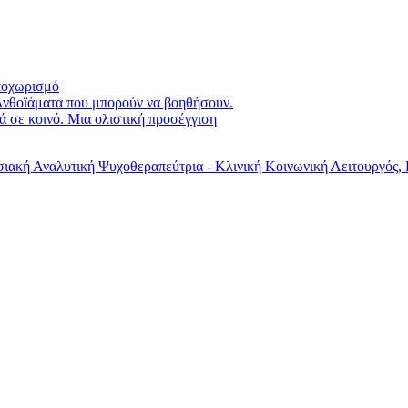
αποχωρισμό
 Ανθοϊάματα που μπορούν να βοηθήσουν.
 σε κοινό. Μια ολιστική προσέγγιση
ιακή Αναλυτική Ψυχοθεραπεύτρια - Κλινική Κοινωνική Λειτουργός