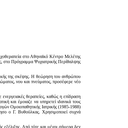
Ψυχοθεραπεία στο Αθηναϊκό Κέντρο Μελέτης
ς, στο Πρόγραμμα Ψυχιατρικής Περίθαλψης
ημικής της σκέψης. Η θεώρηση του ανθρώπου
ώματος, νου και πνεύματος, προσέφερε νέο
 ενεργειακές θεραπείες, καθώς η επίδραση
τική και έμοιαζε να υπηρετεί ιδανικά τους
μογών Ομοιοπαθητικής Ιατρικής (1985-1988)
νησο ο Γ. Βυθούλκας. Χρησιμοποιεί συχνά
ς εξέλιξης. Από τότε και μέχρι σήμερα δεν