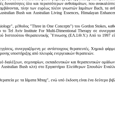
ικές δυνατότητες όλο και περισσότερων ανθοϊαμάτων, που ανακαλύπτ
μβάνονται, πλην των ευρέως πλέον γνωστών Ιαμάτων Bach, τα ανθοϊ
Australian Bush και Australian Living Essences, Himalayan Enhancer
iology", μέθοδος "Three in One Concepts") του Gordon Stokes, κα
το Tel Aviv Institute For Multi-Dimentional Therapy σε συνεργα
 Ινστιτούτου Θεραπευτικής ΄Υπνωσης (ΕΛ.Ι.Θ.Υ.) Από το 1997 είναι 
εγγίσεις, συνεργαζόμενη με αντίστοιχους θεραπευτές. Xημικά φάρμ
χρονης υποστήριξης από πλευράς ενεργειακών θεραπειών.
ό διαλέξεων, σεμιναρίων, εκπαιδευτικών και θεραπευτικών ομάδων 
S, Australian Bush κλπ) στο Εργαστήριο Ελεύθερων Σπουδών Εναλλ
εραπεία με τα Ιάματα Μπαχ", ενώ υπό έκδοση είναι ένα δεύτερο βιβ