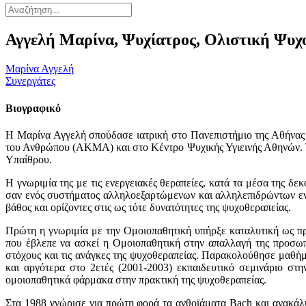
Αγγελή Μαρίνα, Ψυχίατρος, Ολιστική Ψυχ
Μαρίνα Αγγελή
Συνεργάτες
Βιογραφικό
Η Μαρίνα Αγγελή σπούδασε ιατρική στο Πανεπιστήμιο της Αθήνας
του Ανθρώπου (ΑΚΜΑ) και στο Κέντρο Ψυχικής Υγιεινής Αθηνών. 
Υπαίθρου.
Η γνωριμία της με τις ενεργειακές θεραπείες, κατά τα μέσα της δ
σαν ενός συστήματος αλληλοεξαρτώμενων και αλληλεπιδρώντων εν
βάθος και ορίζοντες στις ως τότε δυνατότητες της ψυχοθεραπείας.
Πρώτη η γνωριμία με την Ομοιοπαθητική υπήρξε καταλυτική ως προ
που έβλεπε να ασκεί η Ομοιοπαθητική στην απαλλαγή της προσωπικ
στόχους και τις ανάγκες της ψυχοθεραπείας. Παρακολούθησε μαθήμ
και αργότερα στο 2ετές (2001-2003) εκπαιδευτικό σεμινάριο σ
ομοιοπαθητικά φάρμακα στην πρακτική της ψυχοθεραπείας.
Στα 1988 γνώρισε για πρώτη φορά τα ανθοϊάματα Bach και ανακάλυ