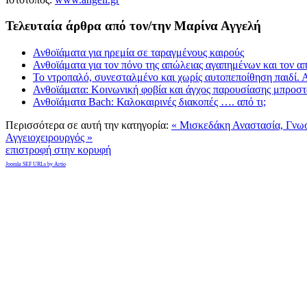
Τελευταία άρθρα από τον/την Μαρίνα Αγγελή
Ανθοϊάματα για ηρεμία σε ταραγμένους καιρούς
Ανθοϊάματα για τον πόνο της απώλειας αγαπημένων και τον 
Το ντροπαλό, συνεσταλμένο και χωρίς αυτοπεποίθηση παιδί.
Ανθοϊάματα: Κοινωνική φοβία και άγχος παρουσίασης μπροστά
Ανθοϊάματα Bach: Καλοκαιρινές διακοπές …. από τι;
Περισσότερα σε αυτή την κατηγορία:
« Μισκεδάκη Αναστασία, Γνωσ
Αγγειοχειρουργός »
επιστροφή στην κορυφή
Joomla SEF URLs by Artio