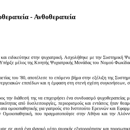
οθεραπεία - Ανθοθεραπεία
 και ειδικεύτηκε στην ψυχιατρική. Ασχολήθηκε με την Συστημική 
Υπήρξε μέλος της Κινητής Ψυχιατρικής Μονάδας του Νομού Φωκίδα
εκαετίας του '80, αποτέλεσε το επόμενο βήμα στην εξέλιξη της Συστ
εργειακών επιπέδων και η έμφαση στη στενή σχέση συγκινήσεων, σ
ς την διάθεσή της να επιχειρήσει ένα συνδυασμό ψυχοθεραπείας με
ότητας από δυσλειτουργίες, περιορισμούς και εντάσεις ήταν θεαμα
ατα ομοιοπαθητικής για γιατρούς στο Ινστιτούτο Ερευνών και Εφαρ
την Ομοιοπαθητική, που πραγματοποίησε στην Αθήνα και την Αλόν
ψε σε αυτά ένα ιδανικό μέσο ψυχικής εξισορρόπισης και προσωπική