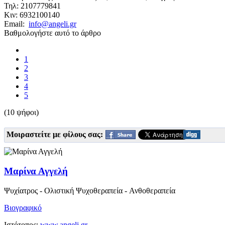
Τηλ: 2107779841
Κιν: 6932100140
Email:
info@angeli.gr
Βαθμολογήστε αυτό το άρθρο
1
2
3
4
5
(10 ψήφοι)
Μοιραστείτε με φίλους σας:
Μαρίνα Αγγελή
Ψυχίατρος - Ολιστική Ψυχοθεραπεία - Ανθοθεραπεία
Βιογραφικό
Ιστότοπος:
www.angeli.gr