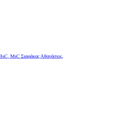
, BsC, MsC
Σιαφάκας Αθανάσιος,