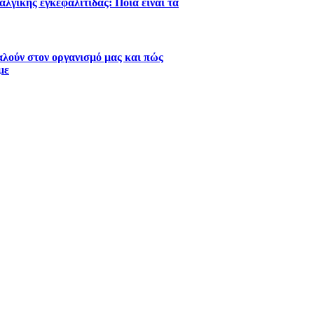
λγικής εγκεφαλίτιδας: Ποια ειναι τα
λούν στον οργανισμό μας και πώς
με