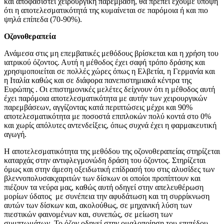
και αποφασιστεί χειρουργική παρέμβαση, θα πρέπει έχουμε υπόψη
ότι η αποτελεσματικότητά της κυμαίνεται σε παρόμοια ή και πιο
ψηλά επίπεδα (70-90%).
Οζονοθεραπεία
Ανάμεσα στις μη επεμβατικές μεθόδους βρίσκεται και η χρήση του
ιατρικού όζοντος. Αυτή η μέθοδος έχει σαφή τρόπο δράσης και
χρησιμοποιείται σε πολλές χώρες όπως η Ελβετία, η Γερμανία και
η Ιταλία καθώς και σε διάφορα πανεπιστημιακά κέντρα της
Ευρώπης . Οι επιστημονικές μελέτες δείχνουν ότι η μέθοδος αυτή
έχει παρόμοια αποτελεσματικότητα με αυτήν των χειρουργικών
παρεμβάσεων, αγγίζοντας κατά περιπτώσεις μέχρι και 90%
αποτελεσματικότητα με ποσοστά επιπλοκών πολύ κοντά στο 0%
και χωρίς απόλυτες αντενδείξεις, όπως συχνά έχει η φαρμακευτική
αγωγή.
Η αποτελεσματικότητα της μεθόδου της οζονοθεραπείας στηρίζεται
καταρχάς στην αντιφλεγμονώδη δράση του όζοντος. Στηρίζεται
όμως και στην άμεση οξειδωτική επίδρασή του στις αλυσίδες των
βλεννοπολυσακχαριτών των δίσκων οι οποίοι προπίπτουν και
πιέζουν τα νεύρα μας, καθώς αυτή οδηγεί στην απελευθέρωση
μορίων ύδατος με συνέπεια την αφυδάτωση και τη συρρίκνωση
αυτών των δίσκων και, ακολούθως, σε μηχανική λύση των
πιεστικών φαινομένων και, συνεπώς, σε μείωση των
συμπτωμάτων. Το όζον οδηγεί στην ομαλοποίηση του επιπέδου