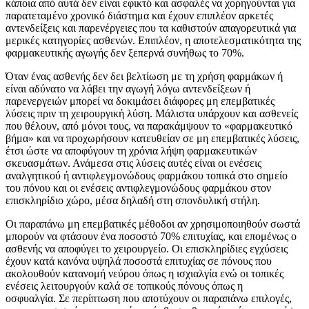
κάποια από αυτά δεν είναι εφικτό και ασφαλές να χορηγούνται για
παρατεταμένο χρονικό διάστημα και έχουν επιπλέον αρκετές
αντενδείξεις και παρενέργειες που τα καθιστούν απαγορευτικά για
μερικές κατηγορίες ασθενών. Επιπλέον, η αποτελεσματικότητα της
φαρμακευτικής αγωγής δεν ξεπερνά συνήθως το 70%.
Όταν ένας ασθενής δεν δει βελτίωση με τη χρήση φαρμάκων ή
είναι αδύνατο να λάβει την αγωγή λόγω αντενδείξεων ή
παρενεργειών μπορεί να δοκιμάσει διάφορες μη επεμβατικές
λύσεις πριν τη χειρουργική λύση. Μάλιστα υπάρχουν και ασθενείς
που θέλουν, από μόνοι τους, να παρακάμψουν το «φαρμακευτικό
βήμα» και να προχωρήσουν κατευθείαν σε μη επεμβατικές λύσεις,
έτσι ώστε να αποφύγουν τη χρόνια λήψη φαρμακευτικών
σκευασμάτων. Ανάμεσα στις λύσεις αυτές είναι οι ενέσεις
αναλγητικού ή αντιφλεγμονώδους φαρμάκου τοπικά στο σημείο
του πόνου και οι ενέσεις αντιφλεγμονώδους φαρμάκου στον
επισκληρίδιο χώρο, μέσα δηλαδή στη σπονδυλική στήλη.
Οι παραπάνω μη επεμβατικές μέθοδοι αν χρησιμοποιηθούν σωστά
μπορούν να φτάσουν ένα ποσοστό 70% επιτυχίας, και επομένως ο
ασθενής να αποφύγει το χειρουργείο. Οι επισκληρίδιες εγχύσεις
έχουν κατά κανόνα υψηλά ποσοστά επιτυχίας σε πόνους που
ακολουθούν κατανομή νεύρου όπως η ισχιαλγία ενώ οι τοπικές
ενέσεις λειτουργούν καλά σε τοπικούς πόνους όπως η
οσφυαλγία. Σε περίπτωση που αποτύχουν οι παραπάνω επιλογές,