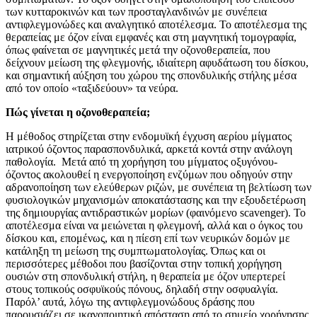
των κυτταροκινών και των προσταγλανδινών με συνέπεια
αντιφλεγμονώδες και αναλγητικό αποτέλεσμα. Το αποτέλεσμα της
θεραπείας με όζον είναι εμφανές και στη μαγνητική τομογραφία,
όπως φαίνεται σε μαγνητικές μετά την οζονοθεραπεία, που
δείχνουν μείωση της φλεγμονής, ιδιαίτερη αφυδάτωση του δίσκου,
και σημαντική αύξηση του χώρου της σπονδυλικής στήλης μέσα
από τον οποίο «ταξιδεύουν» τα νεύρα.
Πώς γίνεται η οζονοθεραπεία;
Η μέθοδος στηρίζεται στην ενδομυϊκή έγχυση αερίου μίγματος
ιατρικού όζοντος παρασπονδυλικά, αρκετά κοντά στην ανάλογη
παθολογία. Μετά από τη χορήγηση του μίγματος οξυγόνου-
όζοντος ακολουθεί η ενεργοποίηση ενζύμων που οδηγούν στην
αδρανοποίηση των ελεύθερων ριζών, με συνέπεια τη βελτίωση των
φυσιολογικών μηχανισμών αποκατάστασης και την εξουδετέρωση
της δημιουργίας αντιδραστικών μορίων (φαινόμενο scavenger). Το
αποτέλεσμα είναι να μειώνεται η φλεγμονή, αλλά και ο όγκος του
δίσκου και, επομένως, και η πίεση επί των νευρικών δομών με
κατάληξη τη μείωση της συμπτωματολογίας. Όπως και οι
περισσότερες μέθοδοι που βασίζονται στην τοπική χορήγηση
ουσιών στη σπονδυλική στήλη, η θεραπεία με όζον υπερτερεί
στους τοπικούς οσφυϊκούς πόνους, δηλαδή στην οσφυαλγία.
Παρόλ’ αυτά, λόγω της αντιφλεγμονώδους δράσης που
παρουσιάζει σε ικανοποιητική απόσταση από το σημείο χορήγησης,