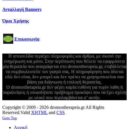
Ανταλλαγή Banners
Όροι Χρήσης
Επικοινωνία
Η ιστοσελίδα περιέχει πληροφορίες και άρθρα, με σκοπό την
ενημέρωση και μόνο. Στην περίπτωση που θέλετε να εφαρμόσετε
μία θεραπεία που αναγράφεται στο dromostherapeia.gr, επιβάλλεται
να συμβουλευτείτε τον γιατρό σας. Η πληροφόρηση που δίνεται
εδώ δεν είναι, δεν μπορεί και δεν πρέπει να χρησιμοποιείται σαν
βάση για διάγνωση ή επιλογή θεραπείας.
Ο dromostherapeia.gr δεν φέρει καμία ευθύνη για τυχόν λάθη ή
παραλείψεις ή οποιοδήποτε πρόβλημα προκύψει που να έχει σχέση
με υλικό που περιλαμβάνεται σ’ αυτήν.
Copyright © 2009 - 2026 dromostherapeia.gr All Rights
Reserved.
Valid
XHTML
and
CSS
Goto Top
Αρχική