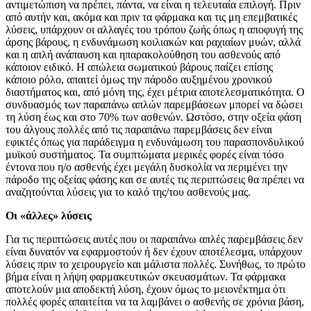
αντιμετώπιση να πρέπει, πάντα, να είναι η τελευταία επιλογή. Πριν
από αυτήν και, ακόμα και πριν τα φάρμακα και τις μη επεμβατικές
λύσεις, υπάρχουν οι αλλαγές του τρόπου ζωής όπως η αποφυγή της
άρσης βάρους, η ενδυνάμωση κοιλιακών και ραχιαίων μυών, αλλά
και η απλή ανάπαυση και ηπαρακολούθηση του ασθενούς από
κάποιον ειδικό. Η απώλεια σωματικού βάρους παίζει επίσης
κάποιο ρόλο, απαιτεί όμως την πάροδο αυξημένου χρονικού
διαστήματος και, από μόνη της, έχει μέτρια αποτελεσματικότητα. Ο
συνδυασμός των παραπάνω απλών παρεμβάσεων μπορεί να δώσει
τη λύση έως και στο 70% των ασθενών. Ωστόσο, στην οξεία φάση
του άλγους πολλές από τις παραπάνω παρεμβάσεις δεν είναι
εφικτές όπως για παράδειγμα η ενδυνάμωση του παρασπονδυλικού
μυϊκού συστήματος. Τα συμπτώματα μερικές φορές είναι τόσο
έντονα που η/ο ασθενής έχει μεγάλη δυσκολία να περιμένει την
πάροδο της οξείας φάσης και σε αυτές τις περιπτώσεις θα πρέπει να
αναζητούνται λύσεις για το καλό της/του ασθενούς μας.
Οι «άλλες» λύσεις
Για τις περιπτώσεις αυτές που οι παραπάνω απλές παρεμβάσεις δεν
είναι δυνατόν να εφαρμοστούν ή δεν έχουν αποτέλεσμα, υπάρχουν
λύσεις πριν το χειρουργείο και μάλιστα πολλές. Συνήθως, το πρώτο
βήμα είναι η λήψη φαρμακευτικών σκευασμάτων. Τα φάρμακα
αποτελούν μια αποδεκτή λύση, έχουν όμως το μειονέκτημα ότι
πολλές φορές απαιτείται να τα λαμβάνει ο ασθενής σε χρόνια βάση,