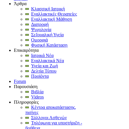
Άρθρα
Κλασσική Ιατρική
Εναλλακτικές Θεραπείες
Εναλλακτική Μάθηση
Διατροφή
Ψυχολογία
Σεξουαλική Υγεία
Ομορφιά
Φυσική Κατάσταση
Επικαιρότητα
Ιατρικά Νέα
Εναλλακτικά Νέα
Υγεία και Ζωή
Δελτία Τύπου
Προϊόντα
Forum
Παρουσιάση
Βιβλία
Videos
Πληροφορίες
Κέντρα αποκατάστασης,
πισίνες
Σύλλογοι Ασθενών
Τηλέφωνα για υποστήριξη -
βοήθεια