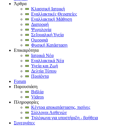
Άρθρα
Κλασσική Ιατρική
Εναλλακτικές Θεραπείες
Εναλλακτική Μάθηση
Διατροφή
Ψυχολογία
Σεξουαλική Υγεία
Ομορφιά
Φυσική Κατάσταση
Επικαιρότητα
Ιατρικά Νέα
Εναλλακτικά Νέα
Υγεία και Ζωή
Δελτία Τύπου
Προϊόντα
Forum
Παρουσιάση
Βιβλία
Videos
Πληροφορίες
Κέντρα αποκατάστασης, πισίνες
Σύλλογοι Ασθενών
Τηλέφωνα για υποστήριξη - βοήθεια
Συνεργάτες