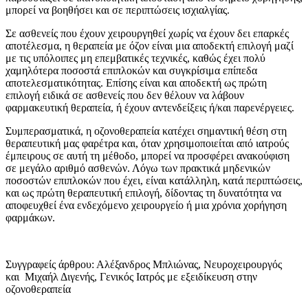
μπορεί να βοηθήσει και σε περιπτώσεις ισχιαλγίας.
Σε ασθενείς που έχουν χειρουργηθεί χωρίς να έχουν δει επαρκές
αποτέλεσμα, η θεραπεία με όζον είναι μια αποδεκτή επιλογή μαζί
με τις υπόλοιπες μη επεμβατικές τεχνικές, καθώς έχει πολύ
χαμηλότερα ποσοστά επιπλοκών και συγκρίσιμα επίπεδα
αποτελεσματικότητας. Επίσης είναι και αποδεκτή ως πρώτη
επιλογή ειδικά σε ασθενείς που δεν θέλουν να λάβουν
φαρμακευτική θεραπεία, ή έχουν αντενδείξεις ή/και παρενέργειες.
Συμπερασματικά, η οζονοθεραπεία κατέχει σημαντική θέση στη
θεραπευτική μας φαρέτρα και, όταν χρησιμοποιείται από ιατρούς
έμπειρους σε αυτή τη μέθοδο, μπορεί να προσφέρει ανακούφιση
σε μεγάλο αριθμό ασθενών. Λόγω των πρακτικά μηδενικών
ποσοστών επιπλοκών που έχει, είναι κατάλληλη, κατά περιπτώσεις,
και ως πρώτη θεραπευτική επιλογή, δίδοντας τη δυνατότητα να
αποφευχθεί ένα ενδεχόμενο χειρουργείο ή μια χρόνια χορήγηση
φαρμάκων.
Συγγραφείς άρθρου: Αλέξανδρος Μπλιώνας, Νευροχειρουργός
και Μιχαήλ Διγενής, Γενικός Ιατρός με εξειδίκευση στην
οζονοθεραπεία