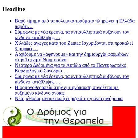
Headline
Βαρύ τίμημα από τα πολεμικα τραύματα πληρώνει η Ελλάδα
παρότι
…
Σύμφωνα με νέα έρευνα, τα αντισυλληπτικά αυξάνουν τον
κίνδυνο κατάθλιψης,
…
Χιλιάδες αγωγές κατά του Zantac Ισχυρίζονται ότι προκαλεί
9 μορφές
…
Αρχίζουμε να «αφήνουμε» και την δημιουργία φαρμάκων
στην Τεχνητή Νοημοσύνη;
Νεότερα Δεδομένα για τα Λιπίδια από το Πανευρωπαϊκό
Καρδιολογικό Συνέδριο
…
Σύμφωνα με νέα έρευνα, τα αντισυλληπτικά αυξάνουν τον
κίνδυνο κατάθλιψης,
…
Η ορμονοθεραπεία στην εμμηνόπαυση συνδέεται με
αυξημένο κίνδυνο άνοιας
Νέα μέθοδος αντιμετωπίζει ριζικά τη χρόνια ρινόρροια