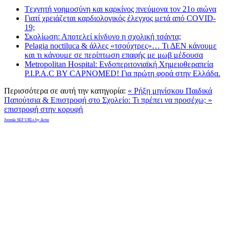
Tεχνητή νοημοσύνη και καρκίνος πνεύμονα τον 21ο αιώνα
Γιατί χρειάζεται καρδιολογικός έλεγχος μετά από COVID-
19;
Σκολίωση: Αποτελεί κίνδυνο η σχολική τσάντα;
Pelagia noctiluca & άλλες «τσούχτρες»… Τι ΔΕΝ κάνουμε
και τι κάνουμε σε περίπτωση επαφής με μωβ μέδουσα
Metropolitan Hospital: Ενδοπεριτονιαϊκή Χημειοθεραπεία
P.I.P.A.C BY CAPNOMED! Για πρώτη φορά στην Ελλάδα.
Περισσότερα σε αυτή την κατηγορία:
« Ρήξη μηνίσκου
Παιδικά
Παπούτσια & Επιστροφή στο Σχολείο: Τι πρέπει να προσέχω; »
επιστροφή στην κορυφή
Joomla SEF URLs by Artio