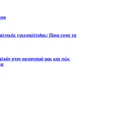
νου
λγικής εγκεφαλίτιδας: Ποια ειναι τα
λούν στον οργανισμό μας και πώς
με