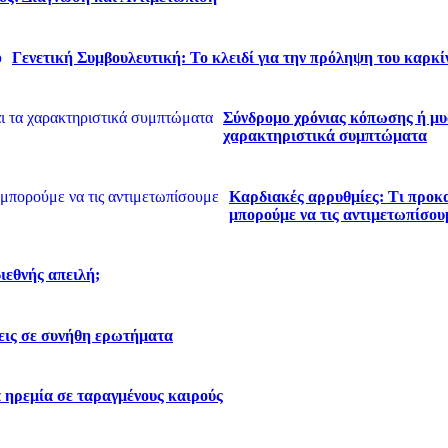
Γενετική Συμβουλευτική: Το κλειδί για την πρόληψη του καρκί
Σύνδρομο χρόνιας κόπωσης ή μυα
χαρακτηριστικά συμπτώματα
Καρδιακές αρρυθμίες: Τι προκα
μπορούμε να τις αντιμετωπίσου
διεθνής απειλή;
εις σε συνήθη ερωτήματα
 ηρεμία σε ταραγμένους καιρούς