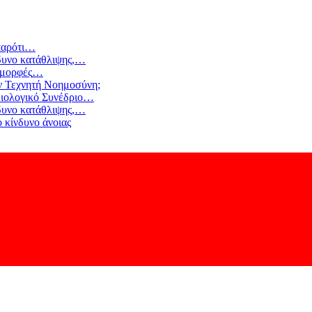
αρότι
…
δυνο κατάθλιψης,
…
 μορφές
…
ν Τεχνητή Νοημοσύνη;
ιολογικό Συνέδριο
…
δυνο κατάθλιψης,
…
 κίνδυνο άνοιας