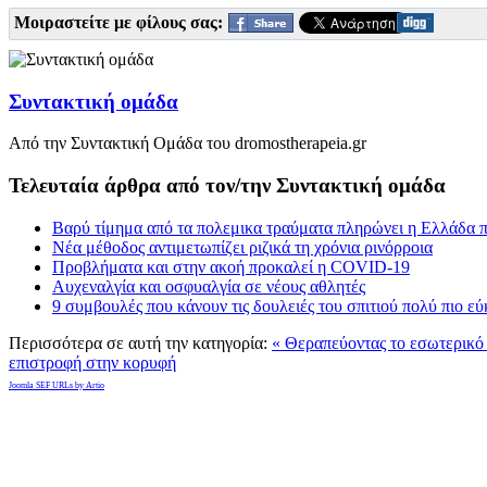
Μοιραστείτε με φίλους σας:
Συντακτική ομάδα
Από την Συντακτική Ομάδα του dromostherapeia.gr
Τελευταία άρθρα από τον/την Συντακτική ομάδα
Βαρύ τίμημα από τα πολεμικα τραύματα πληρώνει η Ελλάδα π
Νέα μέθοδος αντιμετωπίζει ριζικά τη χρόνια ρινόρροια
Προβλήματα και στην ακοή προκαλεί η COVID-19
Αυχεναλγία και οσφυαλγία σε νέους αθλητές
9 συμβουλές που κάνουν τις δουλειές του σπιτιού πολύ πιο ε
Περισσότερα σε αυτή την κατηγορία:
« Θεραπεύοντας το εσωτερικό π
επιστροφή στην κορυφή
Joomla SEF URLs by Artio