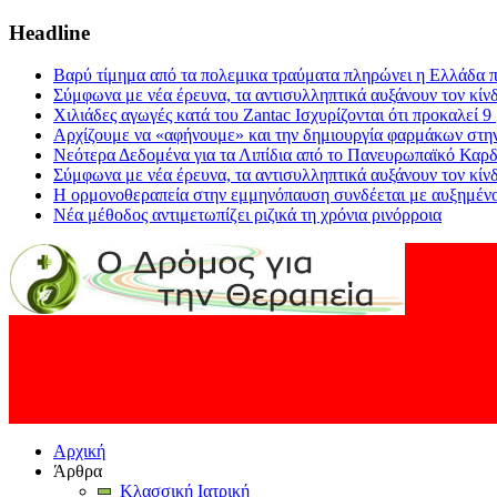
Headline
Βαρύ τίμημα από τα πολεμικα τραύματα πληρώνει η Ελλάδα π
Σύμφωνα με νέα έρευνα, τα αντισυλληπτικά αυξάνουν τον κίν
Χιλιάδες αγωγές κατά του Zantac Ισχυρίζονται ότι προκαλεί 9
Αρχίζουμε να «αφήνουμε» και την δημιουργία φαρμάκων στη
Νεότερα Δεδομένα για τα Λιπίδια από το Πανευρωπαϊκό Καρδ
Σύμφωνα με νέα έρευνα, τα αντισυλληπτικά αυξάνουν τον κίν
Η ορμονοθεραπεία στην εμμηνόπαυση συνδέεται με αυξημένο
Νέα μέθοδος αντιμετωπίζει ριζικά τη χρόνια ρινόρροια
Αρχική
Άρθρα
Κλασσική Ιατρική