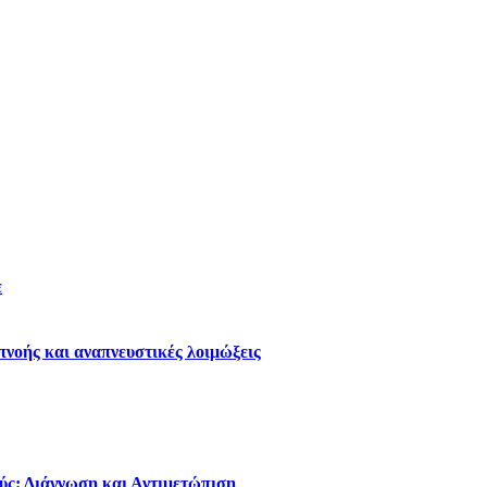
ε
νοής και αναπνευστικές λοιμώξεις
ύς: Διάγνωση και Αντιμετώπιση