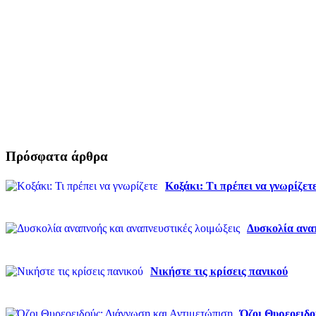
Πρόσφατα άρθρα
Κοξάκι: Τι πρέπει να γνωρίζετ
Δυσκολία αναπ
Νικήστε τις κρίσεις πανικού
Όζοι Θυρεοειδο