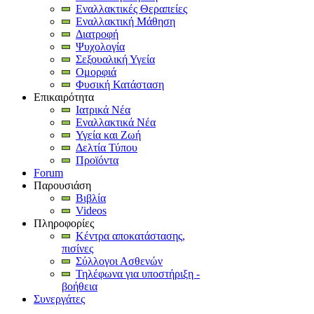
Εναλλακτικές Θεραπείες
Εναλλακτική Μάθηση
Διατροφή
Ψυχολογία
Σεξουαλική Υγεία
Ομορφιά
Φυσική Κατάσταση
Επικαιρότητα
Ιατρικά Νέα
Εναλλακτικά Νέα
Υγεία και Ζωή
Δελτία Τύπου
Προϊόντα
Forum
Παρουσιάση
Βιβλία
Videos
Πληροφορίες
Κέντρα αποκατάστασης,
πισίνες
Σύλλογοι Ασθενών
Τηλέφωνα για υποστήριξη -
βοήθεια
Συνεργάτες