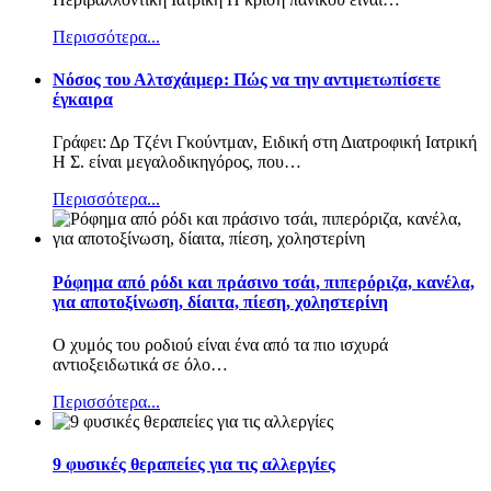
Περισσότερα...
Nόσος του Αλτσχάιμερ: Πώς να την αντιμετωπίσετε
έγκαιρα
Γράφει: Δρ Τζένι Γκούντμαν, Ειδική στη Διατροφική Ιατρική
Η Σ. είναι μεγαλοδικηγόρος, που
…
Περισσότερα...
Ρόφημα από ρόδι και πράσινο τσάι, πιπερόριζα, κανέλα,
για αποτοξίνωση, δίαιτα, πίεση, χοληστερίνη
Ο χυμός του ροδιού είναι ένα από τα πιο ισχυρά
αντιοξειδωτικά σε όλο
…
Περισσότερα...
9 φυσικές θεραπείες για τις αλλεργίες