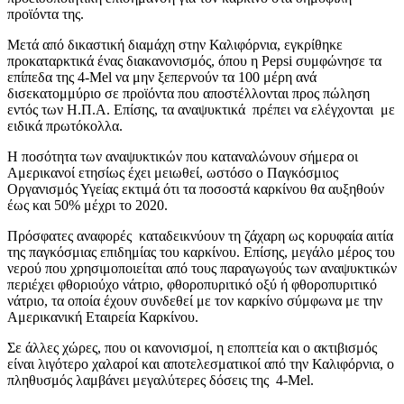
προϊόντα της.
Μετά από δικαστική διαμάχη στην Καλιφόρνια, εγκρίθηκε
προκαταρκτικά ένας διακανονισμός, όπου η Pepsi συμφώνησε τα
επίπεδα της 4-Mel να μην ξεπερνούν τα 100 μέρη ανά
δισεκατομμύριο σε προϊόντα που αποστέλλονται προς πώληση
εντός των Η.Π.Α. Επίσης, τα αναψυκτικά πρέπει να ελέγχονται με
ειδικά πρωτόκολλα.
Η ποσότητα των αναψυκτικών που καταναλώνουν σήμερα οι
Αμερικανοί ετησίως έχει μειωθεί, ωστόσο ο Παγκόσμιος
Οργανισμός Υγείας εκτιμά ότι τα ποσοστά καρκίνου θα αυξηθούν
έως και 50% μέχρι το 2020.
Πρόσφατες αναφορές καταδεικνύουν τη ζάχαρη ως κορυφαία αιτία
της παγκόσμιας επιδημίας του καρκίνου. Επίσης, μεγάλο μέρος του
νερού που χρησιμοποιείται από τους παραγωγούς των αναψυκτικών
περιέχει φθοριούχο νάτριο, φθοροπυριτικό οξύ ή φθοροπυριτικό
νάτριο, τα οποία έχουν συνδεθεί με τον καρκίνο σύμφωνα με την
Αμερικανική Εταιρεία Καρκίνου.
Σε άλλες χώρες, που οι κανονισμοί, η εποπτεία και ο ακτιβισμός
είναι λιγότερο χαλαροί και αποτελεσματικοί από την Καλιφόρνια, ο
πληθυσμός λαμβάνει μεγαλύτερες δόσεις της 4-Mel.