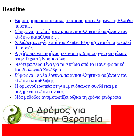
Headline
Βαρύ τίμημα από τα πολεμικα τραύματα πληρώνει η Ελλάδα
παρότι
…
Σύμφωνα με νέα έρευνα, τα αντισυλληπτικά αυξάνουν τον
κίνδυνο κατάθλιψης,
…
Χιλιάδες αγωγές κατά του Zantac Ισχυρίζονται ότι προκαλεί
9 μορφές
…
Αρχίζουμε να «αφήνουμε» και την δημιουργία φαρμάκων
στην Τεχνητή Νοημοσύνη;
Νεότερα Δεδομένα για τα Λιπίδια από το Πανευρωπαϊκό
Καρδιολογικό Συνέδριο
…
Σύμφωνα με νέα έρευνα, τα αντισυλληπτικά αυξάνουν τον
κίνδυνο κατάθλιψης,
…
Η ορμονοθεραπεία στην εμμηνόπαυση συνδέεται με
αυξημένο κίνδυνο άνοιας
Νέα μέθοδος αντιμετωπίζει ριζικά τη χρόνια ρινόρροια