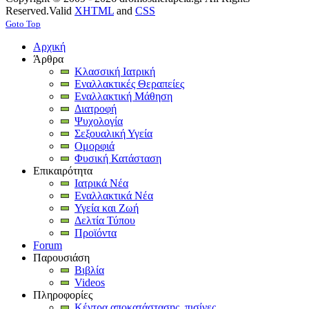
Reserved.
Valid
XHTML
and
CSS
Goto Top
Αρχική
Άρθρα
Κλασσική Ιατρική
Εναλλακτικές Θεραπείες
Εναλλακτική Μάθηση
Διατροφή
Ψυχολογία
Σεξουαλική Υγεία
Ομορφιά
Φυσική Κατάσταση
Επικαιρότητα
Ιατρικά Νέα
Εναλλακτικά Νέα
Υγεία και Ζωή
Δελτία Τύπου
Προϊόντα
Forum
Παρουσιάση
Βιβλία
Videos
Πληροφορίες
Κέντρα αποκατάστασης, πισίνες