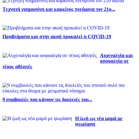
Tεχνητή νοημοσύνη και καρκίνος πνεύμονα τον 21ο...
Προβλήματα και στην ακοή προκαλεί η COVID-19
Αυχεναλγία και
οσφυαλγία σε
νέους αθλητές
9 συμβουλές που κάνουν τις δουλειές του...
Η ζωή ως νέα μαμά με
ψωρίαση