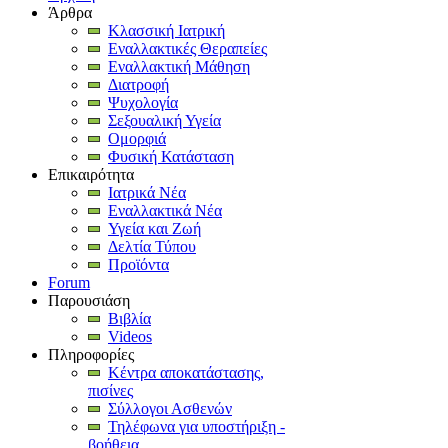
Άρθρα
Κλασσική Ιατρική
Εναλλακτικές Θεραπείες
Εναλλακτική Μάθηση
Διατροφή
Ψυχολογία
Σεξουαλική Υγεία
Ομορφιά
Φυσική Κατάσταση
Επικαιρότητα
Ιατρικά Νέα
Εναλλακτικά Νέα
Υγεία και Ζωή
Δελτία Τύπου
Προϊόντα
Forum
Παρουσιάση
Βιβλία
Videos
Πληροφορίες
Κέντρα αποκατάστασης,
πισίνες
Σύλλογοι Ασθενών
Τηλέφωνα για υποστήριξη -
βοήθεια