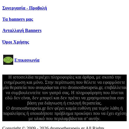
Συνεργασία - Προβολή
Τα banners μας
Ανταλλαγή Banners
Όροι Χρήσης
Επικοινωνία
Η ιστοσελίδα περιέχει πληροφορίες και άρθρα, με σκοπό την
ενημέρωση και μόνο. Στην περίπτωση που θέλετε να εφαρμόσετε
μία θεραπεία που αναγράφεται στο dromostherapeia.gr, επιβάλλεται
να συμβουλευτείτε τον γιατρό σας. Η πληροφόρηση που δίνεται
εδώ δεν είναι, δεν μπορεί και δεν πρέπει να χρησιμοποιείται σαν
βάση για διάγνωση ή επιλογή θεραπείας.
Ο dromostherapeia.gr δεν φέρει καμία ευθύνη για τυχόν λάθη ή
παραλείψεις ή οποιοδήποτε πρόβλημα προκύψει που να έχει σχέση
με υλικό που περιλαμβάνεται σ’ αυτήν.
Copyright © 2009 - 2026 dromostherapeia.gr All Rights