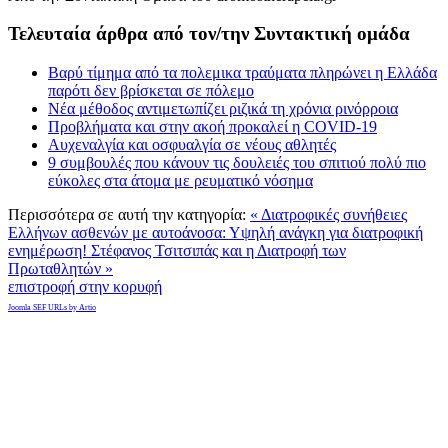
Τελευταία άρθρα από τον/την Συντακτική ομάδα
Βαρύ τίμημα από τα πολεμικα τραύματα πληρώνει η Ελλάδα
παρότι δεν βρίσκεται σε πόλεμο
Νέα μέθοδος αντιμετωπίζει ριζικά τη χρόνια ρινόρροια
Προβλήματα και στην ακοή προκαλεί η COVID-19
Αυχεναλγία και οσφυαλγία σε νέους αθλητές
9 συμβουλές που κάνουν τις δουλειές του σπιτιού πολύ πιο
εύκολες στα άτομα με ρευματικό νόσημα
Περισσότερα σε αυτή την κατηγορία:
« Διατροφικές συνήθειες
Ελλήνων ασθενών με αυτοάνοσα: Υψηλή ανάγκη για διατροφική
ενημέρωση!
Στέφανος Τσιτσιπάς και η Διατροφή των
Πρωταθλητών »
επιστροφή στην κορυφή
Joomla SEF URLs by Artio