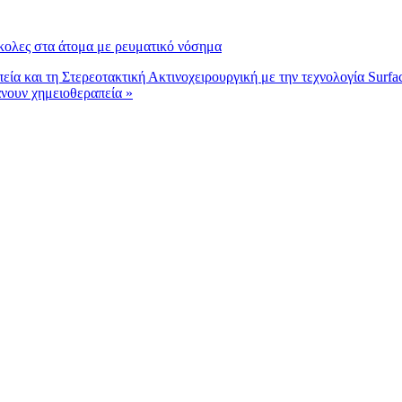
ύκολες στα άτομα με ρευματικό νόσημα
εία και τη Στερεοτακτική Ακτινοχειρουργική με την τεχνολογία Surf
άνουν χημειοθεραπεία »