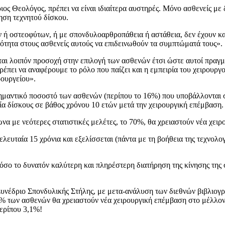
ριος Θεολόγος, πρέπει να είναι ιδιαίτερα αυστηρές. Μόνο ασθενείς με
ηση τεχνητού δίσκου.
ή οστεοφύτων, ή με σπονδυλοαρθροπάθεια ή αστάθεια, δεν έχουν κα
νότητα στους ασθενείς αυτούς να επιδεινωθούν τα συμπτώματά τους».
ται λοιπόν προσοχή στην επιλογή των ασθενών έτσι ώστε αυτοί πραγ
πει να αναφέρουμε το ρόλο που παίζει και η εμπειρία του χειρουργού
ρουργείου».
σημαντικό ποσοστό των ασθενών (περίπου το 16%) που υποβάλλονται
 δίσκους σε βάθος χρόνου 10 ετών μετά την χειρουργική επέμβαση.
α με νεότερες στατιστικές μελέτες, το 70%, θα χρειαστούν νέα χειρ
λευταία 15 χρόνια και εξελίσσεται (πάντα με τη βοήθεια της τεχνολογ
 όσο το δυνατόν καλύτερη και πληρέστερη διατήρηση της κίνησης της 
Συνέδριο Σπονδυλικής Στήλης, με μετα-ανάλυση των διεθνών βιβλιογ
6% των ασθενών θα χρειαστούν νέα χειρουργική επέμβαση στο μέλλον
περίπου 3,1%!