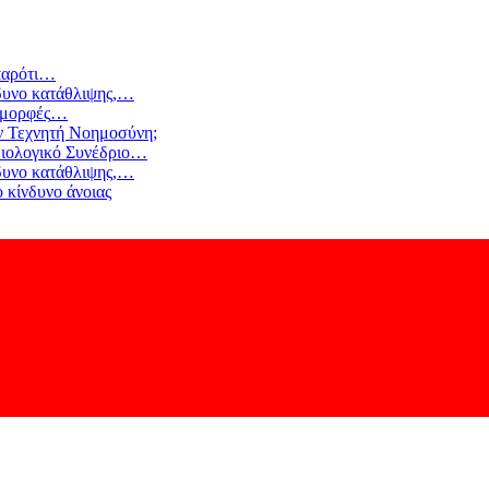
αρότι
…
δυνο κατάθλιψης,
…
 μορφές
…
ν Τεχνητή Νοημοσύνη;
ιολογικό Συνέδριο
…
δυνο κατάθλιψης,
…
 κίνδυνο άνοιας