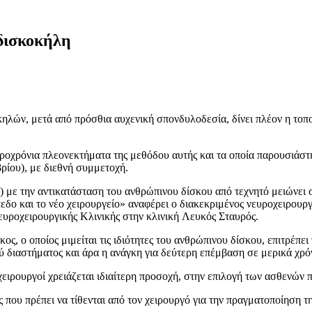
 δισκοκήλη
ηλών, μετά από πρόσθια αυχενική σπονδυλοδεσία, δίνει πλέον η τοπ
κροχρόνια πλεονεκτήματα της μεθόδου αυτής και τα οποία παρουσιάσ
ίου), με διεθνή συμμετοχή.
 με την αντικατάσταση του ανθρώπινου δίσκου από τεχνητό μειώνει 
δο και το νέο χειρουργείο» αναφέρει ο διακεκριμένος νευροχειρουργ
ευροχειρουργικής Κλινικής στην κλινική Λευκός Σταυρός.
κος, ο οποίος μιμείται τις ιδιότητες του ανθρώπινου δίσκου, επιτρέπε
ύ διαστήματος και άρα η ανάγκη για δεύτερη επέμβαση σε μερικά χρό
ιρουργοί χρειάζεται ιδιαίτερη προσοχή, στην επιλογή των ασθενών 
ς που πρέπει να τίθενται από τον χειρουργό για την πραγματοποίηση τ