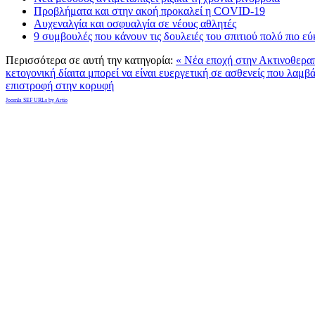
Προβλήματα και στην ακοή προκαλεί η COVID-19
Αυχεναλγία και οσφυαλγία σε νέους αθλητές
9 συμβουλές που κάνουν τις δουλειές του σπιτιού πολύ πιο ε
Περισσότερα σε αυτή την κατηγορία:
« Νέα εποχή στην Ακτινοθεραπ
κετογονική δίαιτα μπορεί να είναι ευεργετική σε ασθενείς που λαμβ
επιστροφή στην κορυφή
Joomla SEF URLs by Artio