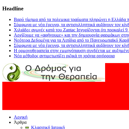
Headline
Βαρύ τίμημα από τα πολεμικα τραύματα πληρώνει η Ελλάδα π
Σύμφωνα με νέα έρευνα, τα αντισυλληπτικά αυξάνουν τον κίν
Χιλιάδες αγωγές κατά του Zantac Ισχυρίζονται ότι προκαλεί 9
Αρχίζουμε να «αφήνουμε» και την δημιουργία φαρμάκων στη
Νεότερα Δεδομένα για τα Λιπίδια από το Πανευρωπαϊκό Καρδ
Σύμφωνα με νέα έρευνα, τα αντισυλληπτικά αυξάνουν τον κίν
Η ορμονοθεραπεία στην εμμηνόπαυση συνδέεται με αυξημένο
Νέα μέθοδος αντιμετωπίζει ριζικά τη χρόνια ρινόρροια
Αρχική
Άρθρα
Κλασσική Ιατρική