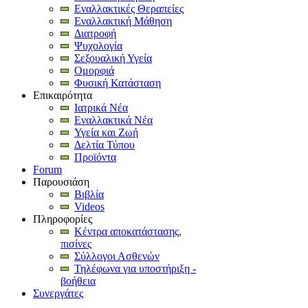
Εναλλακτικές Θεραπείες
Εναλλακτική Μάθηση
Διατροφή
Ψυχολογία
Σεξουαλική Υγεία
Ομορφιά
Φυσική Κατάσταση
Επικαιρότητα
Ιατρικά Νέα
Εναλλακτικά Νέα
Υγεία και Ζωή
Δελτία Τύπου
Προϊόντα
Forum
Παρουσιάση
Βιβλία
Videos
Πληροφορίες
Κέντρα αποκατάστασης,
πισίνες
Σύλλογοι Ασθενών
Τηλέφωνα για υποστήριξη -
βοήθεια
Συνεργάτες