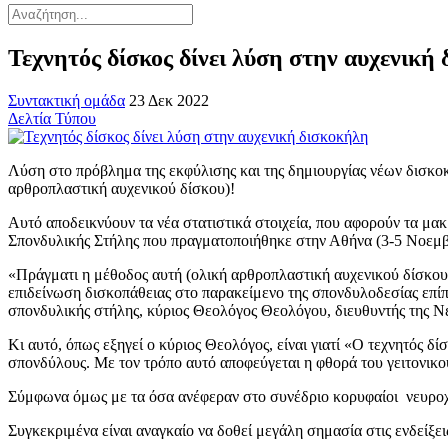
Τεχνητός δίσκος δίνει λύση στην αυχενική
Συντακτική ομάδα
23 Δεκ 2022
Δελτία Τύπου
Λύση στο πρόβλημα της εκφύλισης και της δημιουργίας νέων δισκοκ
αρθροπλαστική αυχενικού δίσκου)!
Αυτό αποδεικνύουν τα νέα στατιστικά στοιχεία, που αφορούν τα μα
Σπονδυλικής Στήλης που πραγματοποιήθηκε στην Αθήνα (3-5 Νοεμβρ
«Πράγματι η μέθοδος αυτή (ολική αρθροπλαστική αυχενικού δίσκου)
επιδείνωση δισκοπάθειας στο παρακείμενο της σπονδυλοδεσίας επίπε
σπονδυλικής στήλης, κύριος Θεολόγος Θεολόγου, διευθυντής της Ν
Κι αυτό, όπως εξηγεί ο κύριος Θεολόγος, είναι γιατί «Ο τεχνητός δίσ
σπονδύλους. Με τον τρόπο αυτό αποφεύγεται η φθορά του γειτονικο
Σύμφωνα όμως με τα όσα ανέφεραν στο συνέδριο κορυφαίοι νευροχε
Συγκεκριμένα είναι αναγκαίο να δοθεί μεγάλη σημασία στις ενδείξει