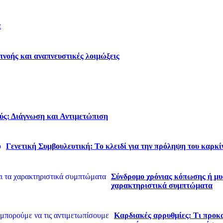
ε
νοής και αναπνευστικές λοιμώξεις
ύς: Διάγνωση και Αντιμετώπιση
Γενετική Συμβουλευτική: Το κλειδί για την πρόληψη του καρκί
Σύνδρομο χρόνιας κόπωσης ή μυα
χαρακτηριστικά συμπτώματα
Καρδιακές αρρυθμίες: Τι προκα