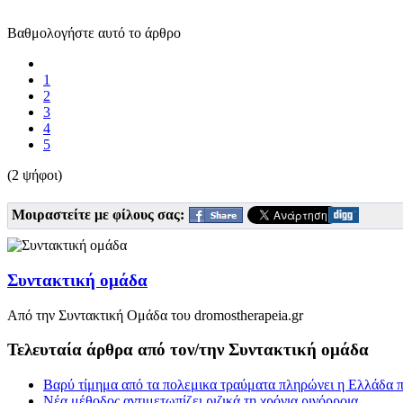
Βαθμολογήστε αυτό το άρθρο
1
2
3
4
5
(2 ψήφοι)
Μοιραστείτε με φίλους σας:
Συντακτική ομάδα
Από την Συντακτική Ομάδα του dromostherapeia.gr
Τελευταία άρθρα από τον/την Συντακτική ομάδα
Βαρύ τίμημα από τα πολεμικα τραύματα πληρώνει η Ελλάδα π
Νέα μέθοδος αντιμετωπίζει ριζικά τη χρόνια ρινόρροια