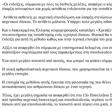
«Οι ενδείξεις, σύμφωνα με όλες τις διεθνείς μελέτες, αναφέρει ο κύ
ύπαρξη οστεοφύτων και χωρίς αστάθεια ενδείκνυται για την τοποθέτ
Αντίθετα ασθενείς με αυχενική σπονδύλωση και ύπαρξη στενώσεων 
αυχενικού δίσκου. Το αντίθετο μάλιστα. Υπάρχει πολύ μεγάλη πιθα
Και ο διακεκριμένος Έλληνας νευροχειρουργός καταλήγει «Χρειάζε
πλεονεκτήματα της τοποθέτησης ενός τεχνητού δίσκου. Φυσικά θα πρέ
ένδειξη για αυτή τη μέθοδο καθώς και στην τεχνική επιτυχία του χει
Αξίζει να αναφερθεί ότι σύμφωνα με επιστημονικά δεδομένα, ενα 
αναπτύξουν συμπτώματα από τους παρακείμενους στη σπονδυλοδεσία
Ένα πολύ μεγάλο ποσοστό από αυτούς, που μπορεί να φτάσει σύμφων
Η ολική αρθροπλαστική αυχενικού δίσκου, που χρησιμοποιείται τα τε
μεγάλη επιτυχία.
Η επιτυχία της μεθόδου αυτής έγκειται στη φιλοσοφία της που θέλει
αντικατάσταση του ανθρώπινου δίσκου με έναν τεχνητό.
Τέλος, έχει μεγάλη σημασία να αναφερθεί ότι στο 15ο Πανελλήνιο 
από πρόσθια αυχενική δισκεκτομή και σπονδυλοδεσία, περίπου το 
δίσκου αντί για σπονδυλοδεσία, το ποσοστό αυτό πέφτει στο μισό, 