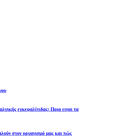
νου
λγικής εγκεφαλίτιδας: Ποια ειναι τα
λούν στον οργανισμό μας και πώς