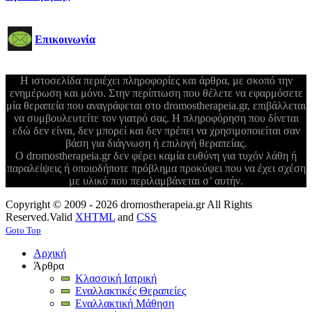
Επικοινωνία
Η ιστοσελίδα περιέχει πληροφορίες και άρθρα, με σκοπό την
ενημέρωση και μόνο. Στην περίπτωση που θέλετε να εφαρμόσετε
μία θεραπεία που αναγράφεται στο dromostherapeia.gr, επιβάλλεται
να συμβουλευτείτε τον γιατρό σας. Η πληροφόρηση που δίνεται
εδώ δεν είναι, δεν μπορεί και δεν πρέπει να χρησιμοποιείται σαν
βάση για διάγνωση ή επιλογή θεραπείας.
Ο dromostherapeia.gr δεν φέρει καμία ευθύνη για τυχόν λάθη ή
παραλείψεις ή οποιοδήποτε πρόβλημα προκύψει που να έχει σχέση
με υλικό που περιλαμβάνεται σ’ αυτήν.
Copyright © 2009 - 2026 dromostherapeia.gr All Rights
Reserved.
Valid
XHTML
and
CSS
Goto Top
Αρχική
Άρθρα
Κλασσική Ιατρική
Εναλλακτικές Θεραπείες
Εναλλακτική Μάθηση