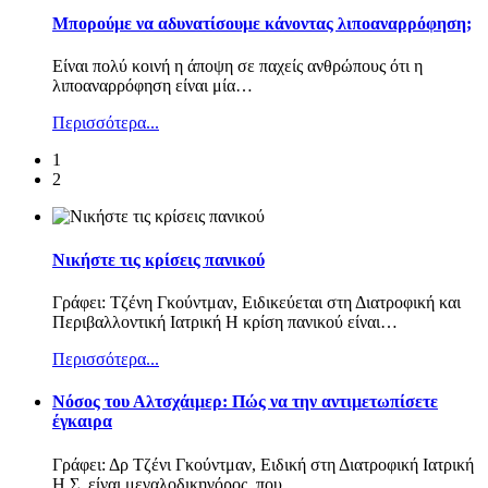
Μπορούμε να αδυνατίσουμε κάνοντας λιποαναρρόφηση;
Είναι πολύ κοινή η άποψη σε παχείς ανθρώπους ότι η
λιποαναρρόφηση είναι μία
…
Περισσότερα...
1
2
Νικήστε τις κρίσεις πανικού
Γράφει: Τζένη Γκούντμαν, Ειδικεύεται στη Διατροφική και
Περιβαλλοντική Ιατρική Η κρίση πανικού είναι
…
Περισσότερα...
Nόσος του Αλτσχάιμερ: Πώς να την αντιμετωπίσετε
έγκαιρα
Γράφει: Δρ Τζένι Γκούντμαν, Ειδική στη Διατροφική Ιατρική
Η Σ. είναι μεγαλοδικηγόρος, που
…