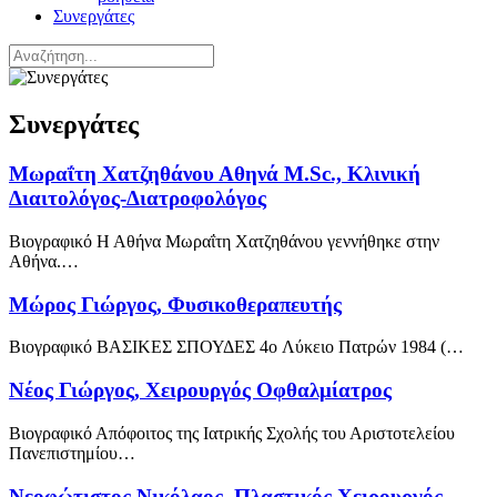
Συνεργάτες
Συνεργάτες
Μωραΐτη Χατζηθάνου Αθηνά M.Sc., Κλινική
Διαιτολόγος-Διατροφολόγος
Βιογραφικό Η Αθήνα Μωραΐτη Χατζηθάνου γεννήθηκε στην
Αθήνα.…
Μώρος Γιώργος, Φυσικοθεραπευτής
Βιογραφικό ΒΑΣΙΚΕΣ ΣΠΟΥΔΕΣ 4o Λύκειο Πατρών 1984 (…
Νέος Γιώργος, Χειρουργός Οφθαλμίατρος
Βιογραφικό Απόφοιτος της Ιατρικής Σχολής του Αριστοτελείου
Πανεπιστημίου…
Νεοφώτιστος Νικόλαος, Πλαστικός Χειρουργός