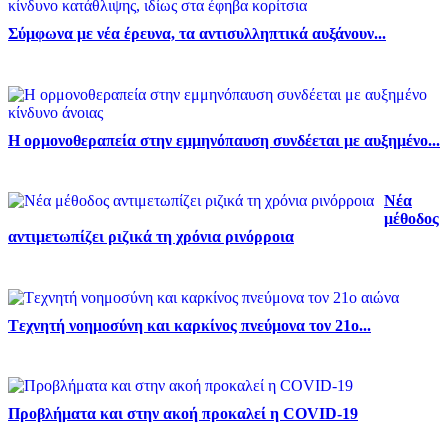
Σύμφωνα με νέα έρευνα, τα αντισυλληπτικά αυξάνουν...
Η ορμονοθεραπεία στην εμμηνόπαυση συνδέεται με αυξημένο...
Νέα
μέθοδος
αντιμετωπίζει ριζικά τη χρόνια ρινόρροια
Tεχνητή νοημοσύνη και καρκίνος πνεύμονα τον 21ο...
Προβλήματα και στην ακοή προκαλεί η COVID-19