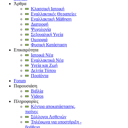
Άρθρα
Κλασσική Ιατρική
Εναλλακτικές Θεραπείες
Εναλλακτική Μάθηση
Διατροφή
Ψυχολογία
Σεξουαλική Υγεία
Ομορφιά
Φυσική Κατάσταση
Επικαιρότητα
Ιατρικά Νέα
Εναλλακτικά Νέα
Υγεία και Ζωή
Δελτία Τύπου
Προϊόντα
Forum
Παρουσιάση
Βιβλία
Videos
Πληροφορίες
Κέντρα αποκατάστασης,
πισίνες
Σύλλογοι Ασθενών
Τηλέφωνα για υποστήριξη -
βοήθεια