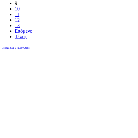
9
10
11
12
13
Επόμενο
Τέλος
Joomla SEF URLs by Artio