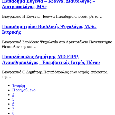
Παπαδήμα Ευγενία – Ιωάννα, Διαιτολόγος –
Διατροφολόγος, MSc
Βιογραφικό Η Ευγενία - Ιωάννα Παπαδήμα αποφοίτησε το…
Παπαδημητρίου Βασιλική, Ψυχολόγος Μ.Sc.
Ιατρικής
Βιογραφικό Σπούδασε Ψυχολογία στο Αριστοτέλειο Πανεπιστήμιο
Θεσσαλονίκης και…
Παπαδόπουλος Δημήτρης MD FIPP,
Αναισθησιολόγος - Επεμβατικός Ιατρός Πόνου
Βιογραφικό Ο Δημήτρης Παπαδόπουλος είναι ιατρός, απόφοιτος
της…
Έναρξη
Προηγούμενο
4
5
6
7
8