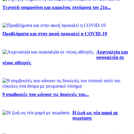
Tεχνητή νοημοσύνη και καρκίνος πνεύμονα τον 21ο...
Προβλήματα και στην ακοή προκαλεί η COVID-19
Αυχεναλγία και
οσφυαλγία σε
νέους αθλητές
9 συμβουλές που κάνουν τις δουλειές του...
Η ζωή ως νέα μαμά με
ψωρίαση