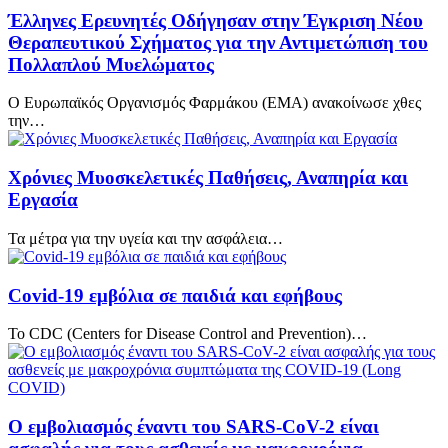
Έλληνες Ερευνητές Οδήγησαν στην Έγκριση Νέου
Θεραπευτικού Σχήματος για την Αντιμετώπιση του
Πολλαπλού Μυελώματος
Ο Ευρωπαϊκός Οργανισμός Φαρμάκου (ΕΜΑ) ανακοίνωσε χθες
την…
Χρόνιες Mυοσκελετικές Παθήσεις, Αναπηρία και
Εργασία
Τα μέτρα για την υγεία και την ασφάλεια…
Covid-19 εμβόλια σε παιδιά και εφήβους
Το CDC (Centers for Disease Control and Prevention)…
Ο εμβολιασμός έναντι του SARS-CoV-2 είναι