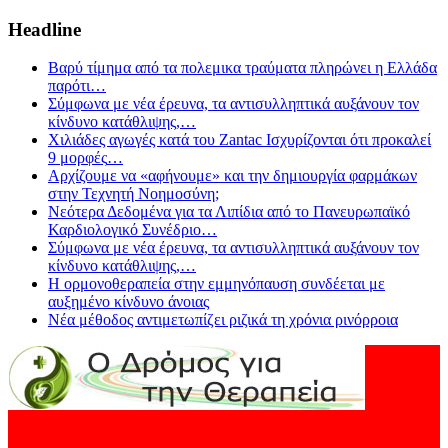
Headline
Βαρύ τίμημα από τα πολεμικα τραύματα πληρώνει η Ελλάδα
παρότι
…
Σύμφωνα με νέα έρευνα, τα αντισυλληπτικά αυξάνουν τον
κίνδυνο κατάθλιψης,
…
Χιλιάδες αγωγές κατά του Zantac Ισχυρίζονται ότι προκαλεί
9 μορφές
…
Αρχίζουμε να «αφήνουμε» και την δημιουργία φαρμάκων
στην Τεχνητή Νοημοσύνη;
Νεότερα Δεδομένα για τα Λιπίδια από το Πανευρωπαϊκό
Καρδιολογικό Συνέδριο
…
Σύμφωνα με νέα έρευνα, τα αντισυλληπτικά αυξάνουν τον
κίνδυνο κατάθλιψης,
…
Η ορμονοθεραπεία στην εμμηνόπαυση συνδέεται με
αυξημένο κίνδυνο άνοιας
Νέα μέθοδος αντιμετωπίζει ριζικά τη χρόνια ρινόρροια