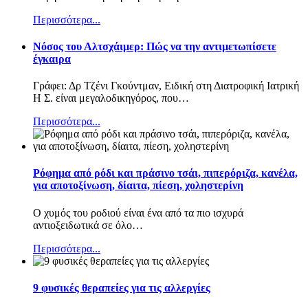
Περισσότερα...
Nόσος του Αλτσχάιμερ: Πώς να την αντιμετωπίσετε
έγκαιρα
Γράφει: Δρ Τζένι Γκούντμαν, Ειδική στη Διατροφική Ιατρική
Η Σ. είναι μεγαλοδικηγόρος, που
…
Περισσότερα...
Ρόφημα από ρόδι και πράσινο τσάι, πιπερόριζα, κανέλα,
για αποτοξίνωση, δίαιτα, πίεση, χοληστερίνη
Ο χυμός του ροδιού είναι ένα από τα πιο ισχυρά
αντιοξειδωτικά σε όλο
…
Περισσότερα...
9 φυσικές θεραπείες για τις αλλεργίες