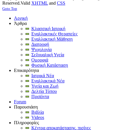
Reserved.
Valid
XHTML
and
CSS
Goto Top
Αρχική
Άρθρα
Κλασσική Ιατρική
Εναλλακτικές Θεραπείες
Εναλλακτική Μάθηση
Διατροφή
Ψυχολογία
Σεξουαλική Υγεία
Ομορφιά
Φυσική Κατάσταση
Επικαιρότητα
Ιατρικά Νέα
Εναλλακτικά Νέα
Υγεία και Ζωή
Δελτία Τύπου
Προϊόντα
Forum
Παρουσιάση
Βιβλία
Videos
Πληροφορίες
Κέντρα αποκατάστασης, πισίνες