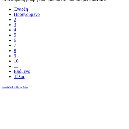
Έναρξη
Προηγούμενο
2
3
4
5
6
7
8
9
10
11
Επόμενο
Τέλος
Joomla SEF URLs by Artio