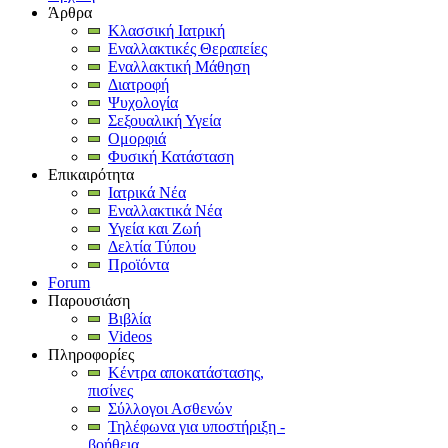
Άρθρα
Κλασσική Ιατρική
Εναλλακτικές Θεραπείες
Εναλλακτική Μάθηση
Διατροφή
Ψυχολογία
Σεξουαλική Υγεία
Ομορφιά
Φυσική Κατάσταση
Επικαιρότητα
Ιατρικά Νέα
Εναλλακτικά Νέα
Υγεία και Ζωή
Δελτία Τύπου
Προϊόντα
Forum
Παρουσιάση
Βιβλία
Videos
Πληροφορίες
Κέντρα αποκατάστασης,
πισίνες
Σύλλογοι Ασθενών
Τηλέφωνα για υποστήριξη -
βοήθεια