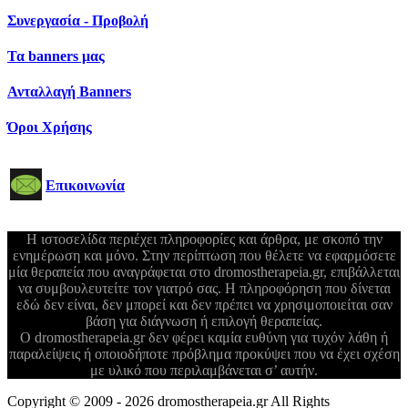
Συνεργασία - Προβολή
Τα banners μας
Ανταλλαγή Banners
Όροι Χρήσης
Επικοινωνία
Η ιστοσελίδα περιέχει πληροφορίες και άρθρα, με σκοπό την
ενημέρωση και μόνο. Στην περίπτωση που θέλετε να εφαρμόσετε
μία θεραπεία που αναγράφεται στο dromostherapeia.gr, επιβάλλεται
να συμβουλευτείτε τον γιατρό σας. Η πληροφόρηση που δίνεται
εδώ δεν είναι, δεν μπορεί και δεν πρέπει να χρησιμοποιείται σαν
βάση για διάγνωση ή επιλογή θεραπείας.
Ο dromostherapeia.gr δεν φέρει καμία ευθύνη για τυχόν λάθη ή
παραλείψεις ή οποιοδήποτε πρόβλημα προκύψει που να έχει σχέση
με υλικό που περιλαμβάνεται σ’ αυτήν.
Copyright © 2009 - 2026 dromostherapeia.gr All Rights