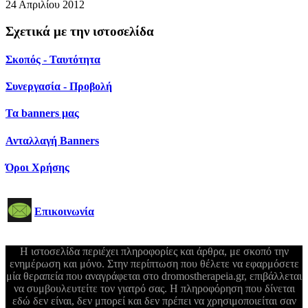
24 Απριλίου 2012
Σχετικά με την ιστοσελίδα
Σκοπός - Ταυτότητα
Συνεργασία - Προβολή
Τα banners μας
Ανταλλαγή Banners
Όροι Χρήσης
Επικοινωνία
Η ιστοσελίδα περιέχει πληροφορίες και άρθρα, με σκοπό την
ενημέρωση και μόνο. Στην περίπτωση που θέλετε να εφαρμόσετε
μία θεραπεία που αναγράφεται στο dromostherapeia.gr, επιβάλλεται
να συμβουλευτείτε τον γιατρό σας. Η πληροφόρηση που δίνεται
εδώ δεν είναι, δεν μπορεί και δεν πρέπει να χρησιμοποιείται σαν