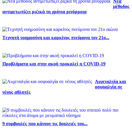
Νέα
μέθοδος
αντιμετωπίζει ριζικά τη χρόνια ρινόρροια
Tεχνητή νοημοσύνη και καρκίνος πνεύμονα τον 21ο...
Προβλήματα και στην ακοή προκαλεί η COVID-19
Αυχεναλγία και
οσφυαλγία σε
νέους αθλητές
9 συμβουλές που κάνουν τις δουλειές του...