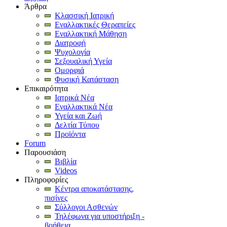
Άρθρα
Κλασσική Ιατρική
Εναλλακτικές Θεραπείες
Εναλλακτική Μάθηση
Διατροφή
Ψυχολογία
Σεξουαλική Υγεία
Ομορφιά
Φυσική Κατάσταση
Επικαιρότητα
Ιατρικά Νέα
Εναλλακτικά Νέα
Υγεία και Ζωή
Δελτία Τύπου
Προϊόντα
Forum
Παρουσιάση
Βιβλία
Videos
Πληροφορίες
Κέντρα αποκατάστασης,
πισίνες
Σύλλογοι Ασθενών
Τηλέφωνα για υποστήριξη -
βοήθεια