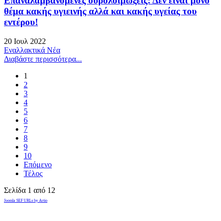
Επαναλαμβανόμενες ουρολοιμώξεις: Δεν είναι μόνο
θέμα κακής υγιεινής αλλά και κακής υγείας του
εντέρου!
20 Ιουλ 2022
Εναλλακτικά Νέα
Διαβάστε περισσότερα...
1
2
3
4
5
6
7
8
9
10
Επόμενο
Τέλος
Σελίδα 1 από 12
Joomla SEF URLs by Artio