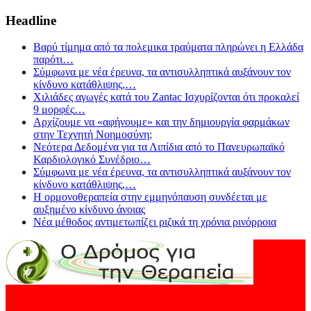
Headline
Βαρύ τίμημα από τα πολεμικα τραύματα πληρώνει η Ελλάδα
παρότι
…
Σύμφωνα με νέα έρευνα, τα αντισυλληπτικά αυξάνουν τον
κίνδυνο κατάθλιψης,
…
Χιλιάδες αγωγές κατά του Zantac Ισχυρίζονται ότι προκαλεί
9 μορφές
…
Αρχίζουμε να «αφήνουμε» και την δημιουργία φαρμάκων
στην Τεχνητή Νοημοσύνη;
Νεότερα Δεδομένα για τα Λιπίδια από το Πανευρωπαϊκό
Καρδιολογικό Συνέδριο
…
Σύμφωνα με νέα έρευνα, τα αντισυλληπτικά αυξάνουν τον
κίνδυνο κατάθλιψης,
…
Η ορμονοθεραπεία στην εμμηνόπαυση συνδέεται με
αυξημένο κίνδυνο άνοιας
Νέα μέθοδος αντιμετωπίζει ριζικά τη χρόνια ρινόρροια