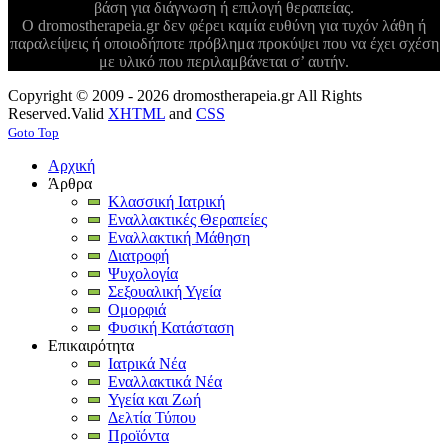
βάση για διάγνωση ή επιλογή θεραπείας.
Ο dromostherapeia.gr δεν φέρει καμία ευθύνη για τυχόν λάθη ή
παραλείψεις ή οποιοδήποτε πρόβλημα προκύψει που να έχει σχέση
με υλικό που περιλαμβάνεται σ’ αυτήν.
Copyright © 2009 - 2026 dromostherapeia.gr All Rights
Reserved.
Valid
XHTML
and
CSS
Goto Top
Αρχική
Άρθρα
Κλασσική Ιατρική
Εναλλακτικές Θεραπείες
Εναλλακτική Μάθηση
Διατροφή
Ψυχολογία
Σεξουαλική Υγεία
Ομορφιά
Φυσική Κατάσταση
Επικαιρότητα
Ιατρικά Νέα
Εναλλακτικά Νέα
Υγεία και Ζωή
Δελτία Τύπου
Προϊόντα